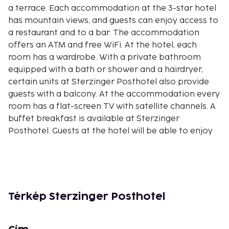
a terrace. Each accommodation at the 3-star hotel
has mountain views, and guests can enjoy access to
a restaurant and to a bar. The accommodation
offers an ATM and free WiFi. At the hotel, each
room has a wardrobe. With a private bathroom
equipped with a bath or shower and a hairdryer,
certain units at Sterzinger Posthotel also provide
guests with a balcony. At the accommodation every
room has a flat-screen TV with satellite channels. A
buffet breakfast is available at Sterzinger
Posthotel. Guests at the hotel will be able to enjoy
activities in and around Nassereith, like hiking, skiing
and cycling. Golfpark Mieminger Plateau is 18 km
from Sterzinger Posthotel, while Train Station
Lermoos is 20 km away. Innsbruck Airport is 51 km
from the property.CheckIn: from 14:00 to 21:00.
Térkép Sterzinger Posthotel
CheckOut: from 07:30 to 10:00