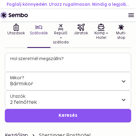
Foglalj könnyedén. Utazz rugalmasan. Mindig a legjobb áron.
Utazások
Szállodák
Repülő
Járatok
Komp +
Multi-
+
Hotel
stop
szálloda
Hol szeretnél megszállni?
Mikor?
Bármikor
Utazók
2 felnőttek
Keresés
Kezdőlap
Sterzinger Posthotel