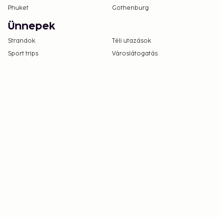
Phuket
Gothenburg
Ünnepek
Strandok
Téli utazások
Sport trips
Városlátogatás