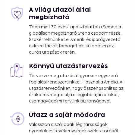
A világ utazói által
megbízható
Több mint 30 éves tapasztalattal a Sembo a
globálisan megbízható Stena csoport része.
Szakértelmünket elismerik, és iparágvezető
akkreditációk támogatják, különösen az
autós utazások terén.
Könnyű utazástervezés
Tervezze meg utazását gyorsan egyszerű
foglalási rendszerünkkel. Használja Amelia, AI
utazástervezőnket, hogy összehasonlítsa az
árakat és megtalálja a legjobb ajánlatokat,
csomagvédelmi tervünk biztonságával.
Utazz a saját módodra
Válasszon a szállodák, légitársaságok,
nyaralók és tevékenységek széles köréből.