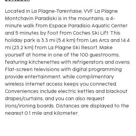
Located in La Plagne-Tarentaise, VVF La Plagne
Montchavin Paradiski is in the mountains, a 4-
minute walk from Espace Paradisio Aquatic Center
and 5 minutes by foot from Coches Ski Lift. This
holiday park is 3.3 mi (5.4 km) from Les Arcs and 14.4
mi (23.2 km) from La Plagne Ski Resort. Make
yourself at home in one of the 100 guestrooms,
featuring kitchenettes with refrigerators and ovens.
Flat-screen televisions with digital programming
provide entertainment, while complimentary
wireless internet access keeps you connected.
Conveniences include electric kettles and blackout
drapes/curtains, and you can also request
irons/ironing boards. Distances are displayed to the
nearest 0.1 mile and kilometer.
Montchavin Ski Lift - 0.2 km / 0.1 mi
Espace Paradisio Aquatic Center - 0.3 km / 0.2 mi