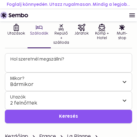
Foglalj könnyedén. Utazz rugalmasan. Mindig a legjobb áron.
Utazások
Szállodák
Repülő
Járatok
Komp +
Multi-
+
Hotel
stop
szálloda
Hol szeretnél megszállni?
Mikor?
Bármikor
Utazók
2 felnőttek
Keresés
Kezdőlap
France
La Plagne