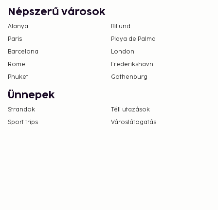
Népszerű városok
Alanya
Billund
Paris
Playa de Palma
Barcelona
London
Rome
Frederikshavn
Phuket
Gothenburg
Ünnepek
Strandok
Téli utazások
Sport trips
Városlátogatás