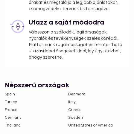
árakat és megtalálja a legjobb ajánlatokat,
Pet fee: EUR 6 per pet, per night
csomagvédelmi tervünk biztonságával.
Service animals are exempt from fees
Utazz a saját módodra
The above list may not be comprehensive. Fees and
deposits may not include tax and are subject to
Válasszon a szállodák, légitársaságok,
change.
nyaralók és tevékenységek széles köréből.
Platformunk rugalmasságot és fenntartható
Cash transactions at this property cannot
utazási lehetőségeket kínál, így úgy utazhat,
exceed EUR 1000, due to national regulations.
ahogy szeretne.
For further details, please contact the property
using information in the booking confirmation.
Contactless check-out is available.
At check-in, guests must provide either a
Népszerű országok
negative COVID-19 test result or a record of full
Spain
Denmark
COVID-19 vaccination.
Turkey
Italy
France
Greece
Germany
Sweden
Thailand
United States of America