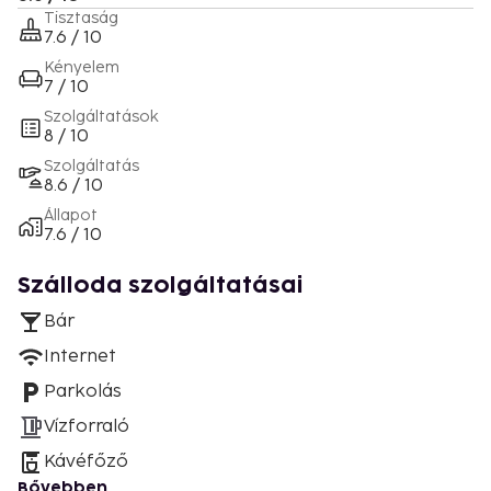
Tisztaság
7.6 / 10
Kényelem
7 / 10
Szolgáltatások
8 / 10
Szolgáltatás
8.6 / 10
Állapot
7.6 / 10
Szálloda szolgáltatásai
Bár
Internet
Parkolás
Vízforraló
Kávéfőző
Bővebben