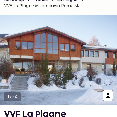
VVF La Plagne Montchavin Paradiski
1
/
40
VVF La Plagne