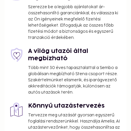
site, mountain biking on site, and bicycle rentals
Szerezze be a legjobb ajánlatokat ár-
nearby. Recreational activities include water skiing
összehasonlító garanciánkkal, és válassza ki
nearby and rafting nearby. At VVF La Plagne
az Ön igényeinek megfelelő fizetési
Montchavin Paradiski, enjoy a satisfying meal at the
lehetőségeket. Elfogadjuk az összes főbb
restaurant. Wrap up your day with a drink at the
fizetési módot a biztonságos és egyszerű
bar/lounge. The following facilities are closed
tranzakció érdekében.
seasonally each year. They will be closed from
March 09 to July 06:
A világ utazói által
Children's club
megbízható
Több mint 30 éves tapasztalattal a Sembo a
You'll be asked to pay the following charges at the
globálisan megbízható Stena csoport része.
property. Fees may include applicable taxes:
Szakértelmünket elismerik, és iparágvezető
Deposit: EUR 250 per stay
akkreditációk támogatják, különösen az
autós utazások terén.
A tax is imposed by the city: EUR 0.85 per
person, per night. This tax does not apply to
Könnyű utazástervezés
children under 18 years of age.
Tervezze meg utazását gyorsan egyszerű
We have included all charges provided to us by the
foglalási rendszerünkkel. Használja Amelia, AI
property.
utazástervezőnket, hogy összehasonlítsa az