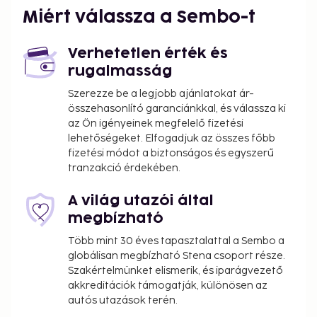
Miért válassza a Sembo-t
Verhetetlen érték és
rugalmasság
Szerezze be a legjobb ajánlatokat ár-
összehasonlító garanciánkkal, és válassza ki
az Ön igényeinek megfelelő fizetési
lehetőségeket. Elfogadjuk az összes főbb
fizetési módot a biztonságos és egyszerű
tranzakció érdekében.
A világ utazói által
megbízható
Több mint 30 éves tapasztalattal a Sembo a
globálisan megbízható Stena csoport része.
Szakértelmünket elismerik, és iparágvezető
akkreditációk támogatják, különösen az
autós utazások terén.