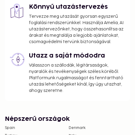
Könnyű utazástervezés
Tervezze meg utazását gyorsan egyszerű
foglalási rendszerünkkel. Használja Amelia, AI
utazástervezőnket, hogy összehasonlítsa az
árakat és megtalálja a legjobb ajánlatokat,
csomagvédelmi tervünk biztonságával.
Utazz a saját módodra
Válasszon a szállodák, légitársaságok,
nyaralók és tevékenységek széles köréből.
Platformunk rugalmasságot és fenntartható
utazási lehetőségeket kínál, így úgy utazhat,
ahogy szeretne.
Népszerű országok
Spain
Denmark