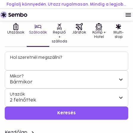
Foglalj könnyedén. Utazz rugalmasan. Mindig a legjobb áron.
Utazások
Szállodák
Repülő
Járatok
Komp +
Multi-
+
Hotel
stop
szálloda
Hol szeretnél megszállni?
Mikor?
Bármikor
Utazók
2 felnőttek
Keresés
Kezdőlap