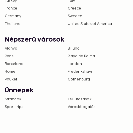
Turkey
Italy
France
Greece
Germany
Sweden
Thailand
United States of America
Népszerű városok
Alanya
Billund
Paris
Playa de Palma
Barcelona
London
Rome
Frederikshavn
Phuket
Gothenburg
Ünnepek
Strandok
Téli utazások
Sport trips
Városlátogatás