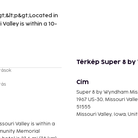
t;&lt;p&gt;Located in
Valley is within a 10-
Térkép Super 8 by
tások
Cím
tás
Super 8 by Wyndham Miss
1967 US-30, Missouri Valle
51555
Missouri Valley, Iowa, Un
ouri Valley is within a
mmunity Memorial