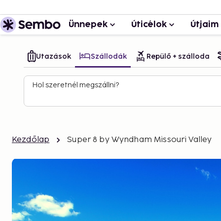
Ünnepek
Úticélok
Útjaim
Utazások
Szállodák
Repülő + szálloda
Hol szeretnél megszállni?
Kezdőlap
Super 8 by Wyndham Missouri Valley