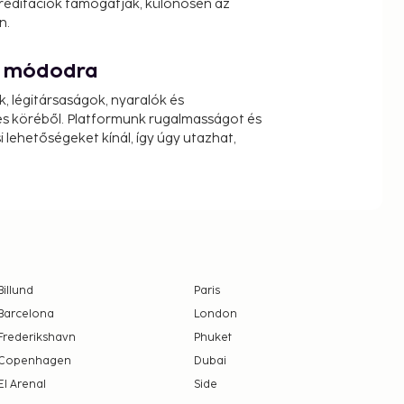
reditációk támogatják, különösen az
n.
át módodra
k, légitársaságok, nyaralók és
s köréből. Platformunk rugalmasságot és
 lehetőségeket kínál, így úgy utazhat,
Billund
Paris
Barcelona
London
Frederikshavn
Phuket
Copenhagen
Dubai
El Arenal
Side