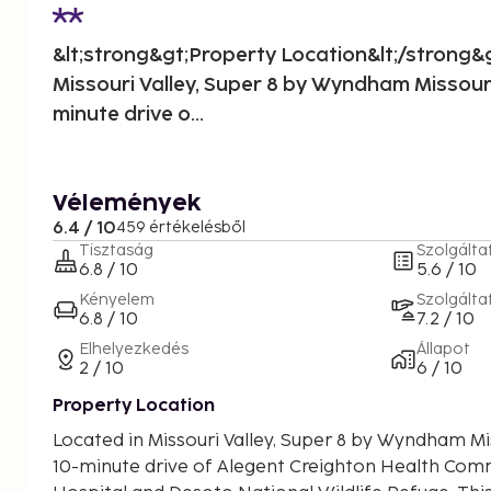
&lt;strong&gt;Property Location&lt;/strong&g
Missouri Valley, Super 8 by Wyndham Missouri 
minute drive o...
Vélemények
6.4 / 10
459 értékelésből
Tisztaság
Szolgálta
6.8 / 10
5.6 / 10
Kényelem
Szolgálta
6.8 / 10
7.2 / 10
Elhelyezkedés
Állapot
2 / 10
6 / 10
Property Location
Located in Missouri Valley, Super 8 by Wyndham Miss
10-minute drive of Alegent Creighton Health Co