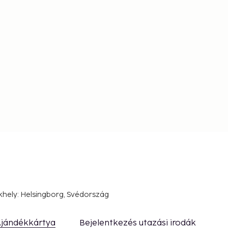
khely: Helsingborg, Svédország
jándékkártya
Bejelentkezés utazási irodák