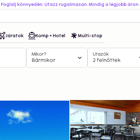
Foglalj könnyedén. Utazz rugalmasan. Mindig a legjobb áron.
Járatok
Komp + Hotel
Multi-stop
Mikor?
Utazók
Bármikor
2 felnőttek