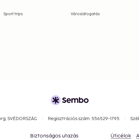
undry facilities, and a
Sport trips
Városlátogatás
ite.
borg, SVÉDORSZÁG
Regisztrációs szám: 556529-1795
Szé
a
Biztonságos utazás
Úticélok
A