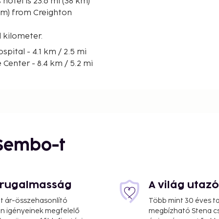
km) from Creighton
d kilometer.
ital - 4.1 km / 2.5 mi
 Center - 8.4 km / 5.2 mi
29.6 km / 18.4 mi
 Sembo-t
4.7 km / 21.6 mi
.2 mi
s rugalmasság
A világ utaz
at ár-összehasonlító
Több mint 30 éves ta
 Ön igényeinek megfelelő
megbízható Stena cs