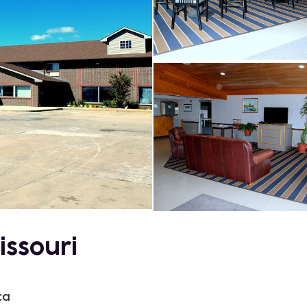
ssouri
ca