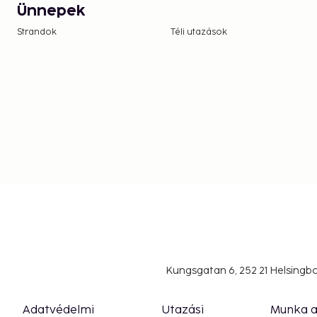
Business, Other Amenities
Ünnepek
Featured amenities include a 24-hour front desk, la
Strandok
Téli utazások
vending machine. Free self parking is available ons
Kungsgatan 6, 252 21 Helsing
Adatvédelmi
Utazási
Munka 