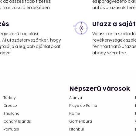
k az összes főbb fizetési
és iparágvezető akk
ű tranzakció érdekében.
autós utazások teré
zés
Utazz a saj
ouri Valley is Eppley
gyszerű foglalási
Válasszon a szállodá
, AI utazástervezőnket, hogy
tevékenységek széle
alálja a legjobb ajánlatokat,
fenntartható utazási
gával.
ahogy szeretne.
tioned rooms featuring
wireless Internet access
 available for your
etries and hair dryers.
Népszerű városok
housekeeping is provided
Turkey
Alanya
Greece
Playa de Palma
Thailand
Rome
 limited hours). A
Canary Islands
Gothenburg
ily from 6:30 AM to 9 AM.
Portugal
Istanbul