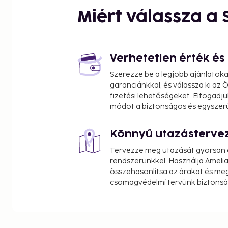
Grand Central Terminal - 0.6 km / 0.4 mi
Miért válassza a
One Vanderbilt - 0.6 km / 0.4 mi
Top of the Rock Observation Deck - 0.8 km / 0.5 
Madison Avenue - 0.8 km / 0.5 mi
Radio City Music Hall - 0.9 km / 0.6 mi
Verhetetlen érték é
United Nations Headquarters - 0.9 km / 0.6 mi
Szerezze be a legjobb ajánlatok
Museum of Modern Art - 1 km / 0.6 mi
garanciánkkal, és válassza ki az
Times Square - 1 km / 0.6 mi
fizetési lehetőségeket. Elfogadju
Bryant Park - 1 km / 0.7 mi
módot a biztonságos és egyszer
New York Public Library - 1.2 km / 0.7 mi
Broadway - 1.3 km / 0.8 mi
Könnyű utazásterve
The nearest airports are:
Tervezze meg utazását gyorsan e
LaGuardia Airport (LGA) - 15.7 km / 9.8 mi
rendszerünkkel. Használja Amelia
Teterboro, NJ (TEB) - 20 km / 12.5 mi
összehasonlítsa az árakat és megt
csomagvédelmi tervünk biztonsá
Newark Liberty Intl. Airport (EWR) - 28.8 km / 17.9 
John F. Kennedy Intl. Airport (JFK) - 27.5 km / 17.1 mi
Linden, NJ (LDJ) - 37.8 km / 23.5 mi
The preferred airport for InterContinental New Yo