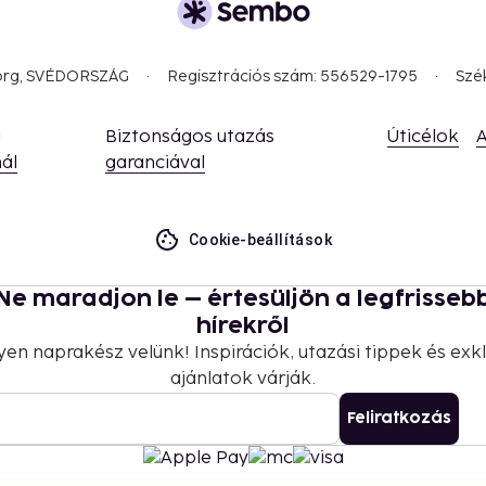
borg, SVÉDORSZÁG
Regisztrációs szám: 556529-1795
Szé
a
Biztonságos utazás
Úticélok
A
ál
garanciával
Cookie-beállítások
 property.
35 to 54 per person
Ne maradjon le – értesüljön a legfrisseb
hírekről
yen naprakész velünk! Inspirációk, utazási tippek és exkl
ajánlatok várják.
Feliratkozás
nd deposits may not