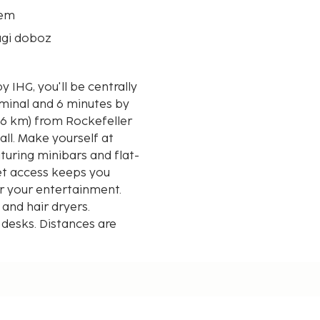
rem
ági doboz
 IHG, you'll be centrally
rminal and 6 minutes by
all. Make yourself at
uring minibars and flat-
et access keeps you
r your entertainment.
and hair dryers.
 desks. Distances are