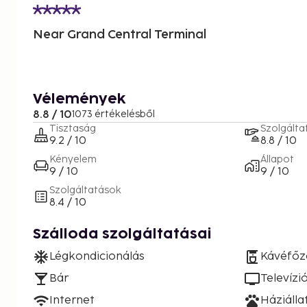
Near Grand Central Terminal
Vélemények
8.8 / 10
1073 értékelésből
Tisztaság
Szolgálta
9.2 / 10
8.8 / 10
Kényelem
Állapot
9 / 10
9 / 10
Szolgáltatások
8.4 / 10
Szálloda szolgáltatásai
Légkondicionálás
Kávéfőz
Bár
Televízi
Internet
Háziáll