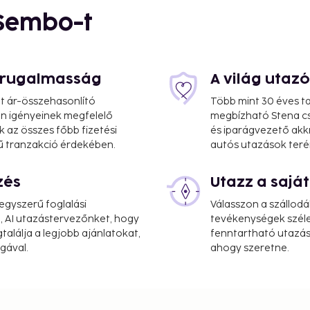
 Sembo-t
mi
s rugalmasság
A világ utaz
at ár-összehasonlító
Több mint 30 éves ta
 Ön igényeinek megfelelő
megbízható Stena cs
k az összes főbb fizetési
és iparágvezető akk
ű tranzakció érdekében.
autós utazások teré
zés
Utazz a saj
gyszerű foglalási
Válasszon a szállodá
, AI utazástervezőnket, hogy
tevékenységek széle
alálja a legjobb ajánlatokat,
fenntartható utazási
gával.
ahogy szeretne.
mi
rk Barclay by IHG is