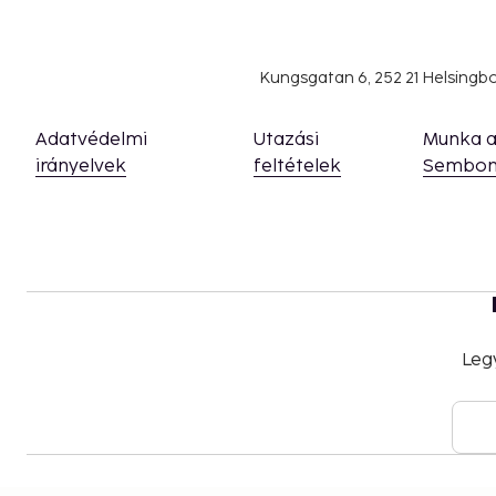
Additional inclusions
Business center/computer access
Concierge service
Kungsgatan 6, 252 21 Helsing
Fitness center access
Health club access
Adatvédelmi
Utazási
Munka 
In-room coffee
irányelvek
feltételek
Sembon
In-room safe
Phone calls
We have included all charges provided to us by the
Fee for buffet breakfast: approximately USD 
Valet parking fee: USD 106.54 per day
Pet fee: USD 250 per pet, per stay
Leg
Service animals are exempt from fees
Rollaway bed fee: USD 50.0 per night
The above list may not be comprehensive. Fees a
include tax and are subject to change.