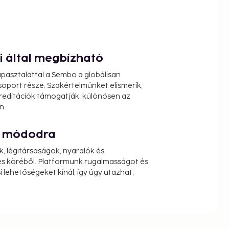
ói által megbízható
pasztalattal a Sembo a globálisan
oport része. Szakértelmünket elismerik,
reditációk támogatják, különösen az
n.
át módodra
k, légitársaságok, nyaralók és
s köréből. Platformunk rugalmasságot és
 lehetőségeket kínál, így úgy utazhat,