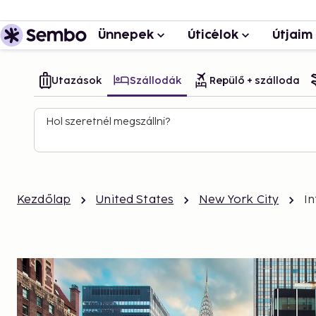
Ünnepek
Úticélok
Útjaim
Utazások
Szállodák
Repülő + szálloda
Hol szeretnél megszállni?
Kezdőlap
United States
New York City
I