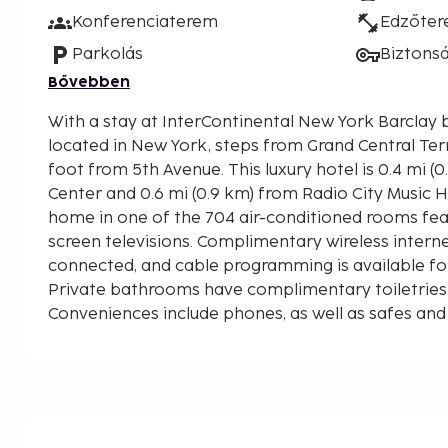
Konferenciaterem
Edzőte
Parkolás
Biztons
Bővebben
With a stay at InterContinental New York Barclay by
located in New York, steps from Grand Central Te
foot from 5th Avenue. This luxury hotel is 0.4 mi (0.6 km) from Rockefeller
Center and 0.6 mi (0.9 km) from Radio City Music H
home in one of the 704 air-conditioned rooms feat
screen televisions. Complimentary wireless intern
connected, and cable programming is available fo
Private bathrooms have complimentary toiletries 
Conveniences include phones, as well as safes and
displayed to the nearest 0.1 mile and kilometer.
5th Avenue - 0.5 km / 0.3 mi
Chrysler Building - 0.5 km / 0.3 mi
Rockefeller Center - 0.6 km / 0.4 mi
St. Patrick's Cathedral - 0.6 km / 0.4 mi