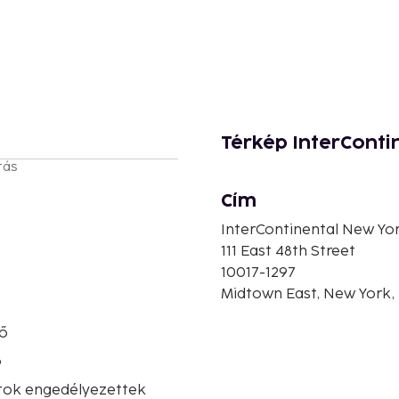
Térkép InterConti
tás
Cím
InterContinental New Yor
111 East 48th Street
10017-1297
Midtown East, New York,
ő
ó
atok engedélyezettek