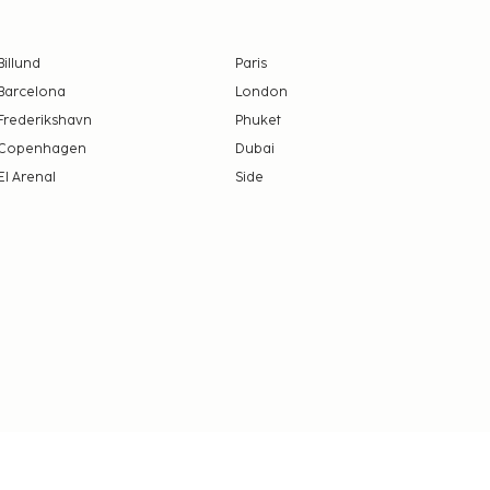
Billund
Paris
Barcelona
London
Frederikshavn
Phuket
Copenhagen
Dubai
El Arenal
Side