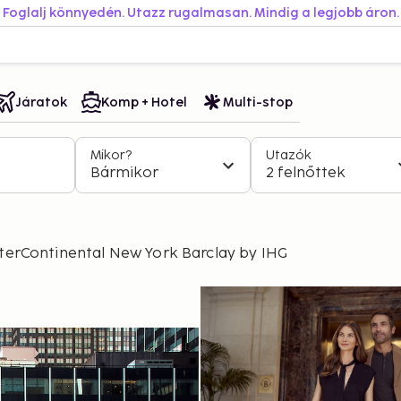
Foglalj könnyedén. Utazz rugalmasan. Mindig a legjobb áron.
Járatok
Komp + Hotel
Multi-stop
Mikor?
Utazók
Bármikor
2 felnőttek
nterContinental New York Barclay by IHG