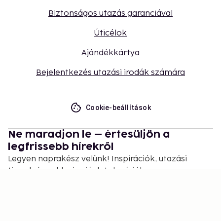
Biztonságos utazás garanciával
Úticélok
Ajándékkártya
Bejelentkezés utazási irodák számára
Cookie-beállítások
Ne maradjon le – értesüljön a
legfrissebb hírekről
Legyen naprakész velünk! Inspirációk, utazási
tippek és exkluzív ajánlatok várják.
Feliratkozás