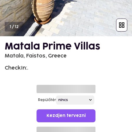
1
/
12
Matala Prime Villas
Matala, Faistos, Greece
CheckIn:.
Repülőtér
Kezdjen tervezni