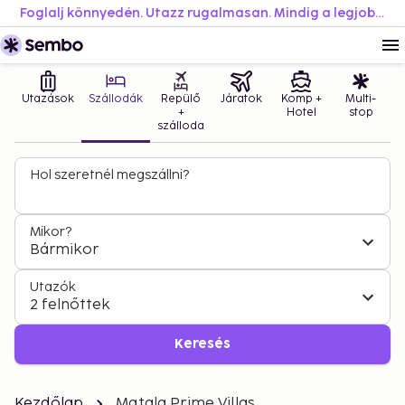
Foglalj könnyedén. Utazz rugalmasan. Mindig a legjobb áron.
Utazások
Szállodák
Repülő
Járatok
Komp +
Multi-
+
Hotel
stop
szálloda
Hol szeretnél megszállni?
Mikor?
Bármikor
Utazók
2 felnőttek
Keresés
Kezdőlap
Matala Prime Villas