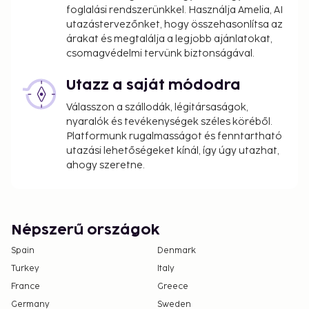
foglalási rendszerünkkel. Használja Amelia, AI
utazástervezőnket, hogy összehasonlítsa az
árakat és megtalálja a legjobb ajánlatokat,
csomagvédelmi tervünk biztonságával.
Utazz a saját módodra
Válasszon a szállodák, légitársaságok,
nyaralók és tevékenységek széles köréből.
Platformunk rugalmasságot és fenntartható
utazási lehetőségeket kínál, így úgy utazhat,
ahogy szeretne.
Népszerű országok
Spain
Denmark
Turkey
Italy
France
Greece
Germany
Sweden