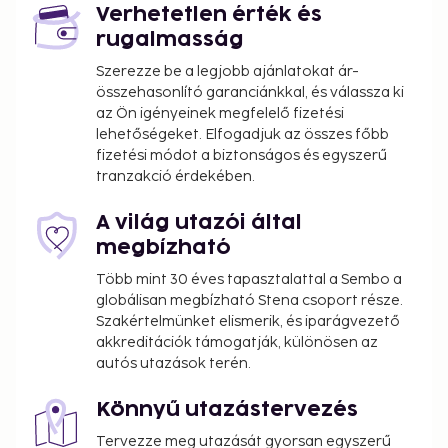
Verhetetlen érték és
rugalmasság
Szerezze be a legjobb ajánlatokat ár-
összehasonlító garanciánkkal, és válassza ki
az Ön igényeinek megfelelő fizetési
lehetőségeket. Elfogadjuk az összes főbb
fizetési módot a biztonságos és egyszerű
tranzakció érdekében.
A világ utazói által
megbízható
Több mint 30 éves tapasztalattal a Sembo a
globálisan megbízható Stena csoport része.
Szakértelmünket elismerik, és iparágvezető
akkreditációk támogatják, különösen az
autós utazások terén.
Könnyű utazástervezés
Tervezze meg utazását gyorsan egyszerű