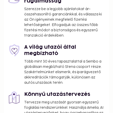
rugalmasság
Szerezze be a legjobb ajánlatokat ár-
összehasonlító garanciánkkal, és válassza ki
az Ön igényeinek megfelelő fizetési
lehetőségeket. Elfogadjuk az összes főbb
fizetési módot a biztonságos és egyszerű
tranzakció érdekében.
A világ utazói által
megbízható
Több mint 30 éves tapasztalattal a Sembo a
globálisan megbízható Stena csoport része.
Szakértelmünket elismerik, és iparágvezető
akkreditációk támogatják, különösen az
autós utazások terén.
Könnyű utazástervezés
Tervezze meg utazását gyorsan egyszerű
foglalási rendszerünkkel. Használja Amelia, AI
utazástervezőnket, hogy összehasonlítsa az