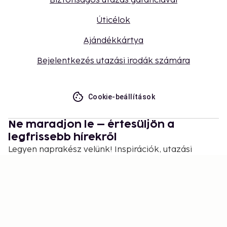
Biztonságos utazás garanciával
Úticélok
Ajándékkártya
Bejelentkezés utazási irodák számára
Cookie-beállítások
Ne maradjon le – értesüljön a
legfrissebb hírekről
Legyen naprakész velünk! Inspirációk, utazási
tippek és exkluzív ajánlatok várják.
Feliratkozás