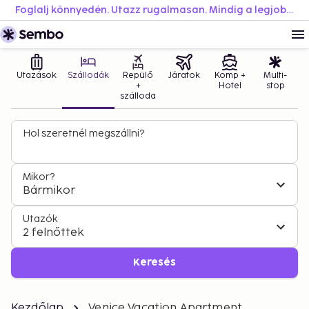
Foglalj könnyedén. Utazz rugalmasan. Mindig a legjobb áron.
Utazások
Szállodák
Repülő
Járatok
Komp +
Multi-
+
Hotel
stop
szálloda
Hol szeretnél megszállni?
Mikor?
Bármikor
Utazók
2 felnőttek
Keresés
Kezdőlap
Venice Vacation Apartment