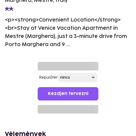
Marghera, Mestre, Italy
<p><strong>Convenient Location</strong>
<br>Stay at Venice Vacation Apartment in
Mestre (Marghera), just a 3-minute drive from
Porto Marghera and 9 ...
Repülőtér
Kezdjen tervezni
Vélemények