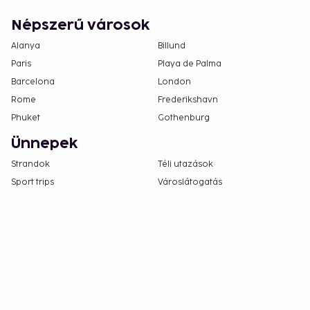
Népszerű városok
Alanya
Billund
Paris
Playa de Palma
Barcelona
London
Rome
Frederikshavn
Phuket
Gothenburg
Ünnepek
Strandok
Téli utazások
Sport trips
Városlátogatás