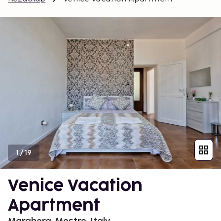
1
/
19
Venice Vacation
Apartment