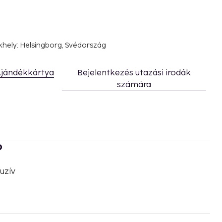
khely: Helsingborg, Svédország
jándékkártya
Bejelentkezés utazási irodák
számára
b
uzív