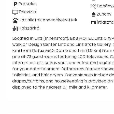
Parkolás
Dohány
Televízió
Zuhany
Háziállatok engedélyezettek
Íróaszta
Hajszárító
Located in Linz (Innenstadt), B&B HOTEL Linz City-
walk of Design Center Linz and Linz State Gallery. This hotel is 0.7 mi (1.2
km) from Rotax MAX Dome and 1 mi (1.5 km) from C
one of 73 guestrooms featuring LCD televisions. 
internet access keeps you connected, and digital 
for your entertainment. Bathrooms feature show
toiletries, and hair dryers. Conveniences include 
drapes/curtains, and housekeeping is provided on 
displayed to the nearest 0.1 mile and kilometer.
Design Center Linz - 0.9 km / 0.6 mi
Linz State Gallery - 1 km / 0.6 mi
Rotax MAX Dome - 1.2 km / 0.7 mi
Nordico Museum - 1.3 km / 0.8 mi