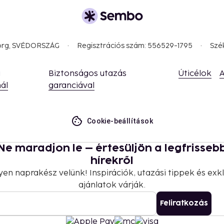
borg, SVÉDORSZÁG
Regisztrációs szám: 556529-1795
Szé
a
Biztonságos utazás
Úticélok
A
ál
garanciával
Cookie-beállítások
Ne maradjon le – értesüljön a legfrisseb
hírekről
yen naprakész velünk! Inspirációk, utazási tippek és exkl
ajánlatok várják.
Feliratkozás