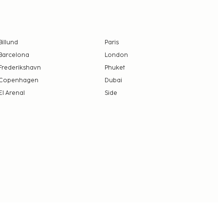
Billund
Paris
Barcelona
London
Frederikshavn
Phuket
Copenhagen
Dubai
El Arenal
Side