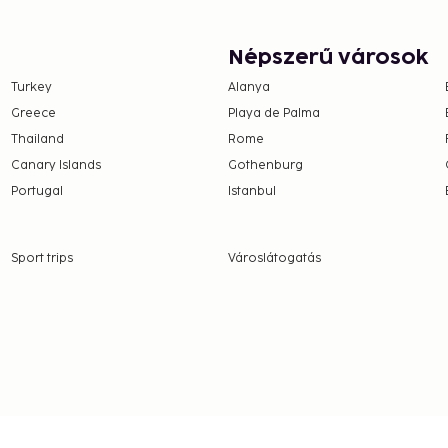
e property. Fees may
Népszerű városok
on, per night. This tax
ge.
Turkey
Alanya
Greece
Playa de Palma
 property.
Thailand
Rome
2.90 for adults and EUR
Canary Islands
Gothenburg
Portugal
Istanbul
Sport trips
Városlátogatás
nd deposits may not