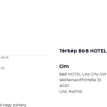
Térkép B&B HOTEL 
tások
Cím
tás
B&B HOTEL Linz City-Ost
Weißenwolffstraße 33
4020
Linz, Austria
d vagy zuhany