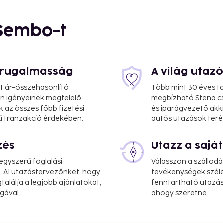
 Sembo-t
s rugalmasság
A világ utaz
at ár-összehasonlító
Több mint 30 éves ta
 Ön igényeinek megfelelő
megbízható Stena cs
k az összes főbb fizetési
és iparágvezető akk
1 mi
ű tranzakció érdekében.
autós utazások teré
zés
Utazz a saj
gyszerű foglalási
Válasszon a szállodá
, AI utazástervezőnket, hogy
tevékenységek széle
alálja a legjobb ajánlatokat,
fenntartható utazási
te. This smoke-free hotel
gával.
ahogy szeretne.
on weekdays from 6:30 AM
0 AM for a fee.