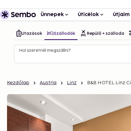
Ünnepek
Úticélok
Útjaim
Utazások
Szállodák
Repülő + szálloda
Hol szeretnél megszállni?
Kezdőlap
Austria
Linz
B&B HOTEL Linz Ci