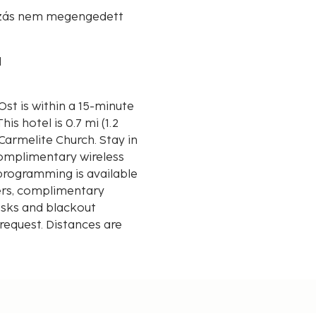
zás nem megengedett
l
Ost is within a 15-minute
armelite Church. Stay in
Complimentary wireless
programming is available
ers, complimentary
desks and blackout
request. Distances are