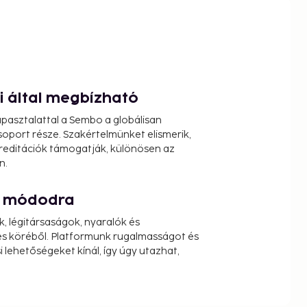
ói által megbízható
pasztalattal a Sembo a globálisan
oport része. Szakértelmünket elismerik,
reditációk támogatják, különösen az
n.
át módodra
k, légitársaságok, nyaralók és
s köréből. Platformunk rugalmasságot és
 lehetőségeket kínál, így úgy utazhat,