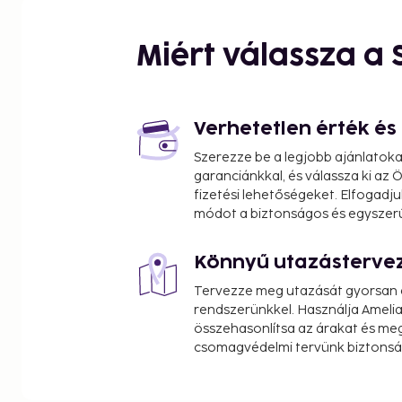
Brucknerhaus Congress Centre - 1.3 km / 0.8 mi
Carmelite Church - 1.3 km / 0.8 mi
Miért válassza a
Ursuline Church - 1.4 km / 0.8 mi
Danube Park - 1.5 km / 0.9 mi
Casino Linz - 1.5 km / 0.9 mi
Bishop Building - 1.6 km / 1 mi
Verhetetlen érték é
Old Cathedral - 1.6 km / 1 mi
Szerezze be a legjobb ajánlatok
Stifter House - 1.6 km / 1 mi
garanciánkkal, és válassza ki az
Lentos Art Museum - 1.6 km / 1 mi
fizetési lehetőségeket. Elfogadju
Linz Museum of the History of Dentistry - 1.6 km / 
módot a biztonságos és egyszer
Linz Main Square - 1.7 km / 1 mi
Könnyű utazásterve
The nearest airports are:
Linz (LNZ-Hoersching) - 16 km / 9.9 mi
Tervezze meg utazását gyorsan e
W.A. Mozart Airport (SZG) - 138.6 km / 86.1 mi
rendszerünkkel. Használja Amelia
összehasonlítsa az árakat és megt
Self parking (subject to charges) is available onsi
csomagvédelmi tervünk biztonsá
was built in 2000. Buffet breakfasts are served 
to 10:00 AM and on weekends from 7:30 AM to 10:3