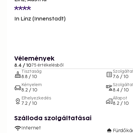
In Linz (Innenstadt)
Vélemények
8.4 / 10
75 értékelésből
Tisztaság
Szolgálta
8.8 / 10
7.6 / 10
Kényelem
Szolgálta
8.2 / 10
8.4 / 10
Elhelyezkedés
Állapot
7.2 / 10
8.2 / 10
Szálloda szolgáltatásai
Internet
Fürdőká