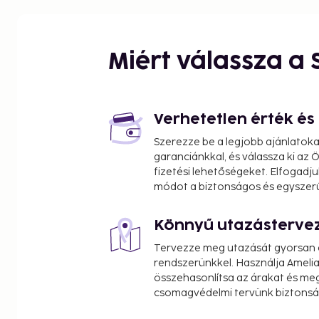
Rajamangala National Stadium - 8.6 km / 5.3 mi
The Mall Lifestore Bangkapi - 9 km / 5.6 mi
Kasetsart University - 9.2 km / 5.7 mi
Miért válassza a
Bangkok Hospital - 10.3 km / 6.4 mi
Union Mall - 10.4 km / 6.5 mi
Lumpinee Boxing Stadium - 10.6 km / 6.6 mi
Central Ladprao - 10.7 km / 6.6 mi
Verhetetlen érték é
Thailand Cultural Centre - 10.8 km / 6.7 mi
Szerezze be a legjobb ajánlatok
Soi Thonglor Road - 10.8 km / 6.7 mi
garanciánkkal, és válassza ki az
Big C Extra Ratchada - 11.4 km / 7.1 mi
fizetési lehetőségeket. Elfogadju
The Mall Ngamwongwan - 12 km / 7.4 mi
módot a biztonságos és egyszer
Chatuchak Weekend Market - 12.1 km / 7.5 mi
Könnyű utazásterve
The nearest airports are:
Don Mueang Intl. Airport (DMK) - 21.1 km / 13.1 mi
Tervezze meg utazását gyorsan e
Suvarnabhumi Intl. Airport (BKK) - 32.6 km / 20.3 m
rendszerünkkel. Használja Amelia
összehasonlítsa az árakat és megt
Featured amenities include laundry facilities and 
csomagvédelmi tervünk biztonsá
self parking is available onsite. Enjoy recreation a
center or take in the view from a garden. Additiona