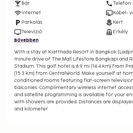
Bár
Telefon
Internet
Kábel- 
Parkolás
Kert
Televízió
Erkély
Bővebben
With a stay at Kiatthada Resort in Bangkok (Ladprao
minute drive of The Mall Lifestore Bangkapi and 
Stadium. This golf hotel is 8.9 mi (14.4 km) from Pratunam Market and 9.5 mi
(15.3 km) from CentralWorld. Make yourself at home
conditioned rooms featuring flat-screen televisi
balconies. Complimentary wireless internet acces
and satellite programming is available for your 
with showers are provided. Distances are displayed
and kilometer.
Wat Nuan Chan - 6.4 km / 4 mi
Huamark Indoor Stadium - 8.3 km / 5.1 mi
Ramkhamhaeng University - 8.6 km / 5.3 mi