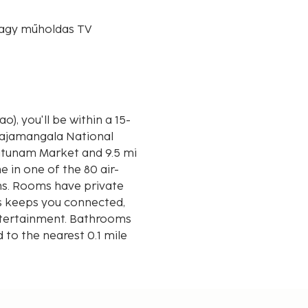
vagy műholdas TV
), you'll be within a 15-
Rajamangala National
 in one of the 80 air-
ons. Rooms have private
s keeps you connected,
entertainment. Bathrooms
 to the nearest 0.1 mile