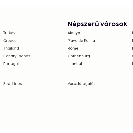
nd a vending machine.
s coffee shop/cafe.
e property. Fees may
Népszerű városok
Turkey
Alanya
Greece
Playa de Palma
Thailand
Rome
 property.
Canary Islands
Gothenburg
 which are subject to
Portugal
Istanbul
g the property using the
Sport trips
Városlátogatás