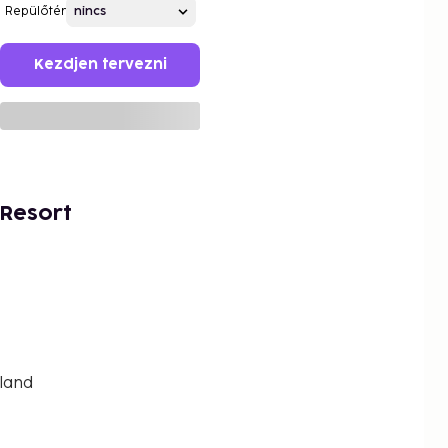
Repülőtér
Kezdjen tervezni
 Resort
land