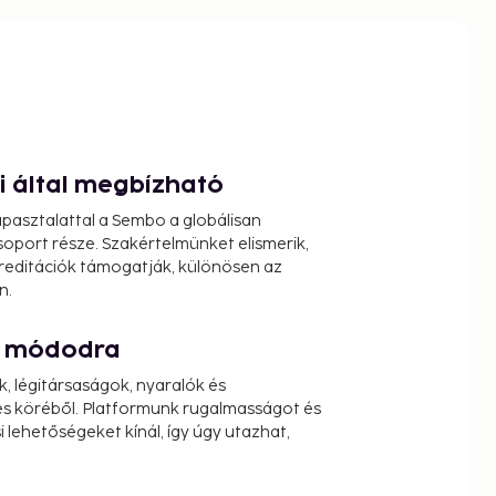
ói által megbízható
pasztalattal a Sembo a globálisan
oport része. Szakértelmünket elismerik,
reditációk támogatják, különösen az
n.
át módodra
k, légitársaságok, nyaralók és
s köréből. Platformunk rugalmasságot és
 lehetőségeket kínál, így úgy utazhat,