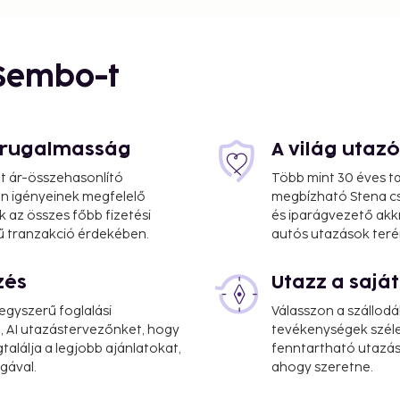
 Sembo-t
s rugalmasság
A világ utaz
at ár-összehasonlító
Több mint 30 éves ta
 Ön igényeinek megfelelő
megbízható Stena cs
k az összes főbb fizetési
és iparágvezető akk
ű tranzakció érdekében.
autós utazások teré
zés
Utazz a saj
gyszerű foglalási
Válasszon a szállodá
i
, AI utazástervezőnket, hogy
tevékenységek széle
alálja a legjobb ajánlatokat,
fenntartható utazási
a vending machine. Free
gával.
ahogy szeretne.
menities such as a fitness
l features at this hotel