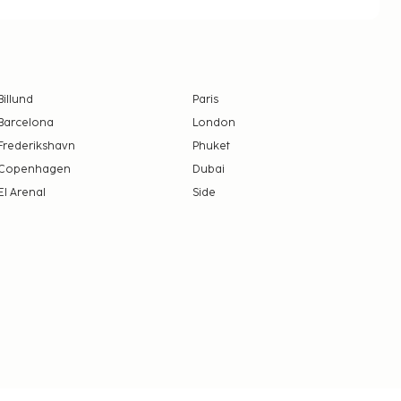
Billund
Paris
Barcelona
London
Frederikshavn
Phuket
Copenhagen
Dubai
El Arenal
Side