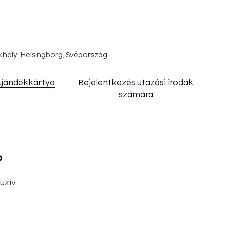
khely: Helsingborg, Svédország
jándékkártya
Bejelentkezés utazási irodák
számára
b
uzív