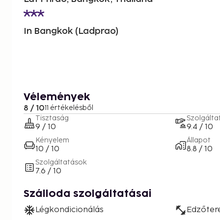
In Bangkok (Ladprao)
Vélemények
8 / 10
11 értékelésből
Tisztaság
Szolgálta
9 / 10
9.4 / 10
Kényelem
Állapot
10 / 10
8.8 / 10
Szolgáltatások
7.6 / 10
Szálloda szolgáltatásai
Légkondicionálás
Edzőte