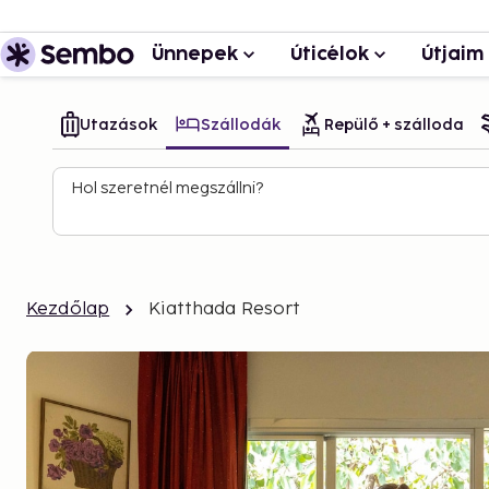
Ünnepek
Úticélok
Útjaim
Utazások
Szállodák
Repülő + szálloda
Hol szeretnél megszállni?
Kezdőlap
Kiatthada Resort