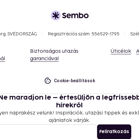
borg, SVÉDORSZÁG
Regisztrációs szám: 556529-1795
Szé
a
Biztonságos utazás
Úticélok
A
ál
garanciával
Cookie-beállítások
Ne maradjon le – értesüljön a legfrisseb
hírekről
yen naprakész velünk! Inspirációk, utazási tippek és exkl
ajánlatok várják.
Feliratkozás