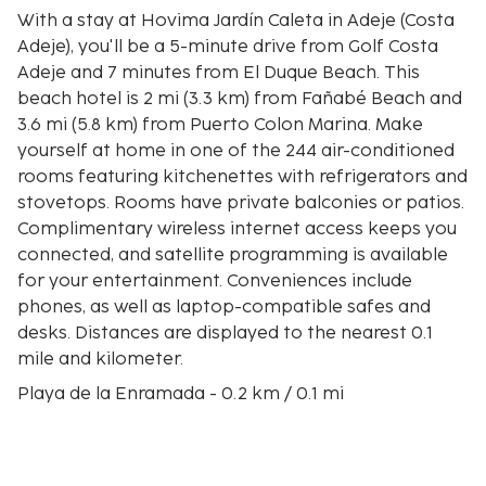
With a stay at Hovima Jardín Caleta in Adeje (Costa
Adeje), you'll be a 5-minute drive from Golf Costa
Adeje and 7 minutes from El Duque Beach. This
beach hotel is 2 mi (3.3 km) from Fañabé Beach and
3.6 mi (5.8 km) from Puerto Colon Marina. Make
yourself at home in one of the 244 air-conditioned
rooms featuring kitchenettes with refrigerators and
stovetops. Rooms have private balconies or patios.
Complimentary wireless internet access keeps you
connected, and satellite programming is available
for your entertainment. Conveniences include
phones, as well as laptop-compatible safes and
desks. Distances are displayed to the nearest 0.1
mile and kilometer.
Playa de la Enramada - 0.2 km / 0.1 mi
Playa La Caleta - 0.3 km / 0.2 mi
Tenerife Beaches - 0.3 km / 0.2 mi
La Caleta National Park - 0.5 km / 0.3 mi