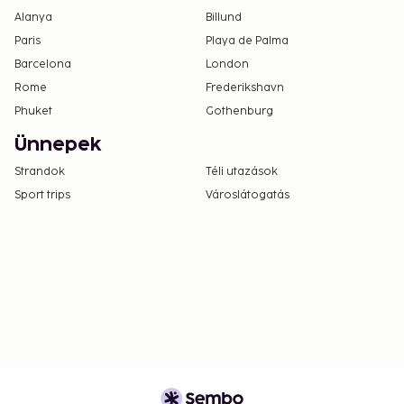
Alanya
Billund
Paris
Playa de Palma
Barcelona
London
Rome
Frederikshavn
Phuket
Gothenburg
Ünnepek
Strandok
Téli utazások
Sport trips
Városlátogatás