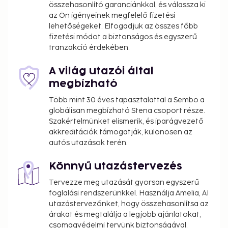
összehasonlító garanciánkkal, és válassza ki
Self parking (subject to charges) is available onsite.
az Ön igényeinek megfelelő fizetési
Be sure to enjoy recreational amenities including an
lehetőségeket. Elfogadjuk az összes főbb
outdoor pool and bicycles to rent. Additional
fizetési módot a biztonságos és egyszerű
amenities at this hotel include complimentary
tranzakció érdekében.
wireless internet access, concierge services, and an
arcade/game room. Stop by the hotel's restaurant
A világ utazói által
for dinner, or grab snacks at the coffee shop/cafe.
megbízható
Unwind at the end of the day with a drink at the
Több mint 30 éves tapasztalattal a Sembo a
bar/lounge or the poolside bar.
globálisan megbízható Stena csoport része.
Self parking fee: EUR 12 per day
Szakértelmünket elismerik, és iparágvezető
In-room safe fee: EUR 3 per day
akkreditációk támogatják, különösen az
autós utazások terén.
The above list may not be comprehensive. Fees and
deposits may not include tax and are subject to
Könnyű utazástervezés
change.
Tervezze meg utazását gyorsan egyszerű
Cash transactions at this property cannot
foglalási rendszerünkkel. Használja Amelia, AI
utazástervezőnket, hogy összehasonlítsa az
exceed EUR 1000, due to national regulations.
árakat és megtalálja a legjobb ajánlatokat,
For further details, please contact the property
csomagvédelmi tervünk biztonságával.