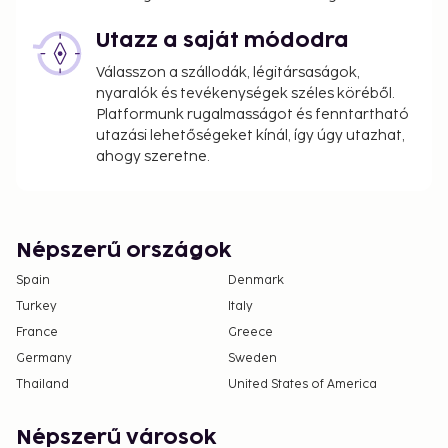
using information in the booking confirmation.
Cashless payment methods are available for all
Utazz a saját módodra
transactions and guests can access their rooms
Válasszon a szállodák, légitársaságok,
with a mobile device.
nyaralók és tevékenységek széles köréből.
Contactless check-in and contactless check-out
Platformunk rugalmasságot és fenntartható
are available.
utazási lehetőségeket kínál, így úgy utazhat,
ahogy szeretne.
Népszerű országok
Spain
Denmark
Turkey
Italy
France
Greece
Germany
Sweden
Thailand
United States of America
Népszerű városok