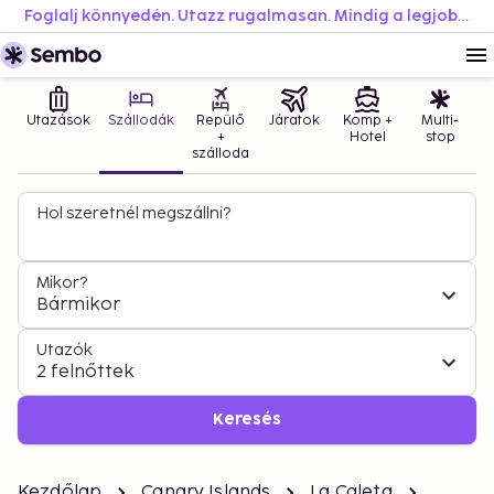
Foglalj könnyedén. Utazz rugalmasan. Mindig a legjobb áron.
Utazások
Szállodák
Repülő
Járatok
Komp +
Multi-
+
Hotel
stop
szálloda
Hol szeretnél megszállni?
Mikor?
Bármikor
Utazók
2 felnőttek
Keresés
Kezdőlap
Canary Islands
La Caleta