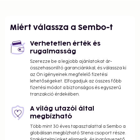
You'll be asked to pay the following charges at the
property. Fees may include applicable taxes:
A tax is imposed by the city: EUR 3.58 per
Miért válassza a Sembo-t
person, per night. This tax does not apply to
children under 12 years of age.
Verhetetlen érték és
rugalmasság
We have included all charges provided to us by the
property.
Szerezze be a legjobb ajánlatokat ár-
összehasonlító garanciánkkal, és válassza ki
az Ön igényeinek megfelelő fizetési
lehetőségeket. Elfogadjuk az összes főbb
fizetési módot a biztonságos és egyszerű
tranzakció érdekében.
A világ utazói által
megbízható
Több mint 30 éves tapasztalattal a Sembo a
globálisan megbízható Stena csoport része.
Szakértelmünket elismerik, és iparágvezető