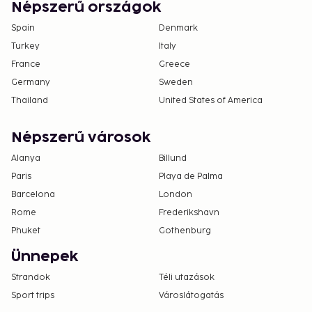
Népszerű országok
Spain
Denmark
Turkey
Italy
France
Greece
Germany
Sweden
Thailand
United States of America
Népszerű városok
Alanya
Billund
Paris
Playa de Palma
Barcelona
London
Rome
Frederikshavn
Phuket
Gothenburg
Ünnepek
Strandok
Téli utazások
Sport trips
Városlátogatás