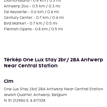
Diamondland - 0.4 km / 0.3 mi
Antwerp Zoo - 0.5 km / 0.3 mi
De Keyserlei - 0.6 km / 0.4 mi
Century Center - 0.7 km / 0.4 mi
Bird Market - 0.7 km / 0.5 mi
Flemish Opera - 0.8 km / 0.5 mi
Antwerp City Theatre - 0.9 km / 0.5 mi
Queen Astrid Square - 0.9 km / 0.5 mi
Arenberg Theatre - 0.9 km / 0.6 mi
Queen Elizabeth Hall - 0.9 km / 0.6 mi
Flanders Meeting & Convention Center - 0.9 km / 0.6
Térkép One Lux Stay 2br/ 2BA Antwerp
mi
Near Central Station
Rubens House - 0.9 km / 0.6 mi
Chocolate Nation - 1 km / 0.6 mi
Cím
The nearest airports are:
Antwerp (ANR-Antwerp Intl.) - 4.9 km / 3 mi
One Lux Stay 2br/ 2BA Antwerp Near Central Station
Brussels Airport (BRU) - 42.4 km / 26.4 mi
Jewish Quarter, Antwerp, Belgium
Charleroi (CRL-Brussels South Charleroi) - 104.3 km /
N 51.212986 E 4.417338
64.8 mi