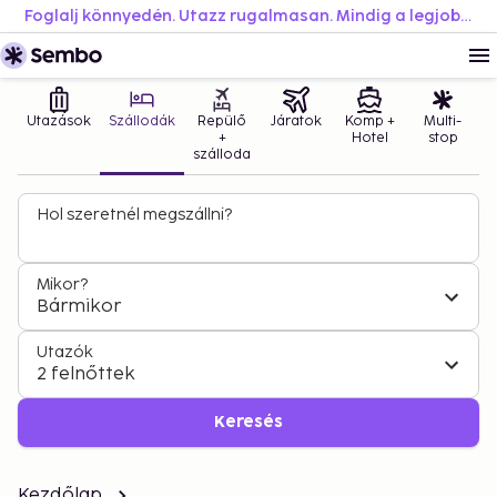
Foglalj könnyedén. Utazz rugalmasan. Mindig a legjobb áron.
Utazások
Szállodák
Repülő
Járatok
Komp +
Multi-
+
Hotel
stop
szálloda
Hol szeretnél megszállni?
Mikor?
Bármikor
Utazók
2 felnőttek
Keresés
Kezdőlap