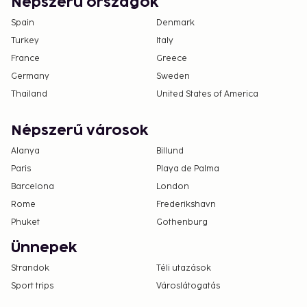
Népszerű országok
Spain
Denmark
Turkey
Italy
France
Greece
Germany
Sweden
Thailand
United States of America
Népszerű városok
Alanya
Billund
Paris
Playa de Palma
Barcelona
London
Rome
Frederikshavn
Phuket
Gothenburg
Ünnepek
Strandok
Téli utazások
Sport trips
Városlátogatás