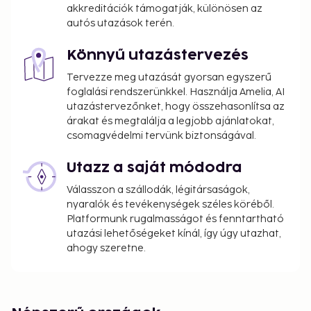
Service animals are exempt from fees
akkreditációk támogatják, különösen az
Early check-in fee: EUR 45.00 (subject to
autós utazások terén.
availability)
Late check-out fee: EUR 45 (subject to
Könnyű utazástervezés
availability)
Tervezze meg utazását gyorsan egyszerű
Crib (infant bed) fee: EUR 15.00 per day
foglalási rendszerünkkel. Használja Amelia, AI
Rollaway bed fee: EUR 20.00 per day
utazástervezőnket, hogy összehasonlítsa az
árakat és megtalálja a legjobb ajánlatokat,
The above list may not be comprehensive. Fees and
csomagvédelmi tervünk biztonságával.
deposits may not include tax and are subject to
change.
Utazz a saját módodra
Contactless check-in and contactless check-out
Válasszon a szállodák, légitársaságok,
are available.
nyaralók és tevékenységek széles köréből.
Platformunk rugalmasságot és fenntartható
utazási lehetőségeket kínál, így úgy utazhat,
ahogy szeretne.