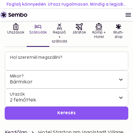
Foglalj könnyedén. Utazz rugalmasan. Mindig a legjobb áron.
Utazások
Szállodák
Repülő
Járatok
Komp +
Multi-
+
Hotel
stop
szálloda
Hol szeretnél megszállni?
Mikor?
Bármikor
Utazók
2 felnőttek
Keresés
Kezdőlap
Hotel Starton am Ingolstadt Village