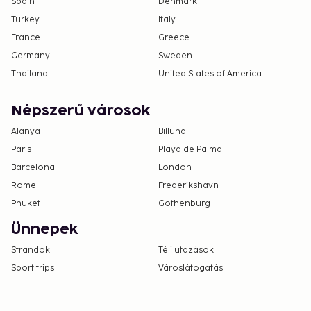
Spain
Denmark
Turkey
Italy
France
Greece
Germany
Sweden
Thailand
United States of America
Népszerű városok
Alanya
Billund
Paris
Playa de Palma
Barcelona
London
Rome
Frederikshavn
Phuket
Gothenburg
Ünnepek
Strandok
Téli utazások
Sport trips
Városlátogatás