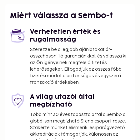
Miért válassza a Sembo-t
Verhetetlen érték és
rugalmasság
Szerezze be a legjobb ajánlatokat ár-
összehasonlító garanciánkkal, és válassza ki
az Ön igényeinek megfelelő fizetési
lehetőségeket. Elfogadjuk az összes főbb
fizetési módot a biztonságos és egyszerű
tranzakció érdekében.
A világ utazói által
megbízható
Több mint 30 éves tapasztalattal a Sembo a
globálisan megbízható Stena csoport része.
Szakértelmünket elismerik, és iparágvezető
akkreditációk támogatják, különösen az