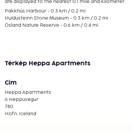
are displayed to the nearest 0.1 mile and kilometer.
Pakkhús Harbour - 0.3 km / 0.2 mi
Huldusteinn Stone Museum - 0.3 km / 0.2 mi
Ósland Nature Reserve - 0.6 km / 0.4 mi
Hornafjordur Art Museum - 0.9 km / 0.5 mi
Silfurnes Golf Course - 1.9 km / 1.2 mi
The nearest major airport is Hornafjordur Airport
(HFN) - 8.2 km / 5.1 mi
Térkép Heppa Apartments
Free self parking is available onsite.
Contactless check-in and contactless check-out
are available.
Cím
Heppa Apartments
6 Heppuvegur
780
Hofn, Iceland