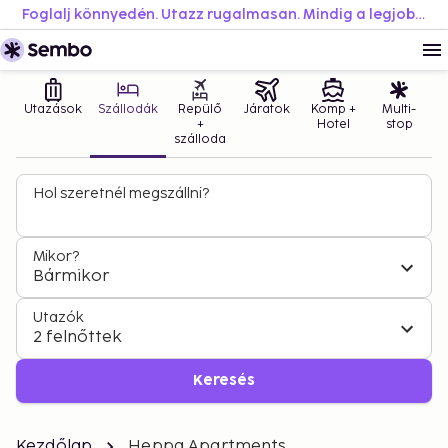
Foglalj könnyedén. Utazz rugalmasan. Mindig a legjobb áron.
Utazások
Szállodák
Repülő
Járatok
Komp +
Multi-
+
Hotel
stop
szálloda
Hol szeretnél megszállni?
Mikor?
Bármikor
Utazók
2 felnőttek
Keresés
Kezdőlap
Heppa Apartments