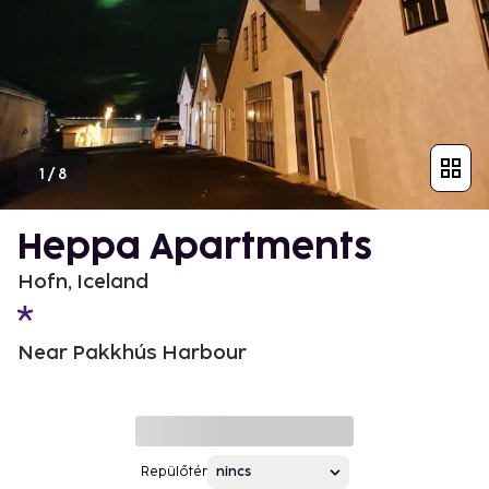
1
/
8
Heppa Apartments
Hofn, Iceland
Near Pakkhús Harbour
Repülőtér