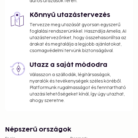
autós utazások terén.
Könnyű utazástervezés
Tervezze meg utazását gyorsan egyszerű
foglalási rendszerünkkel. Használja Amelia, AI
utazástervezőnket, hogy összehasonlítsa az
árakat és megtalálja a legjobb ajánlatokat,
csomagvédelmi tervünk biztonságával.
Utazz a saját módodra
Válasszon a szállodák, légitársaságok,
nyaralók és tevékenységek széles köréből.
Platformunk rugalmasságot és fenntartható
utazási lehetőségeket kínál, így úgy utazhat,
ahogy szeretne.
Népszerű országok