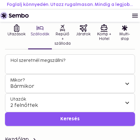
Foglalj könnyedén. Utazz rugalmasan. Mindig a legjobb áron.
Utazások
Szállodák
Repülő
Járatok
Komp +
Multi-
+
Hotel
stop
szálloda
Hol szeretnél megszállni?
Mikor?
Bármikor
Utazók
2 felnőttek
Keresés
Kezdőlap