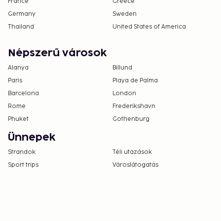
France
Greece
Germany
Sweden
Thailand
United States of America
Népszerű városok
Alanya
Billund
Paris
Playa de Palma
Barcelona
London
Rome
Frederikshavn
Phuket
Gothenburg
Ünnepek
Strandok
Téli utazások
Sport trips
Városlátogatás