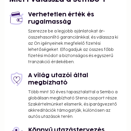
Verhetetlen érték és
rugalmasság
Szerezze be a legjobb ajánlatokat ár-
összehasonlító garanciánkkal, és válassza ki
az Ön igényeinek megfelelő fizetési
lehetőségeket. Elfogadjuk az összes főbb
fizetési módot a biztonságos és egyszerű
tranzakció érdekében.
A világ utazói által
megbízható
Több mint 30 éves tapasztalattal a Sembo a
globálisan megbízható Stena csoport része.
Szakértelmünket elismerik, és iparágvezető
akkreditációk támogatják, különösen az
autós utazások terén.
Könnyű utazástervezés