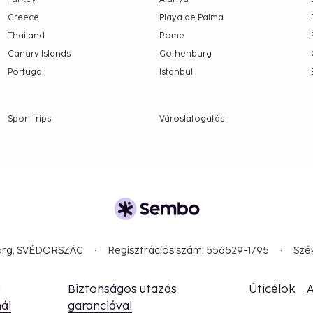
nd deposits may not
Greece
Playa de Palma
Thailand
Rome
Canary Islands
Gothenburg
this property.
Portugal
Istanbul
Sport trips
Városlátogatás
borg, SVÉDORSZÁG
Regisztrációs szám: 556529-1795
Szé
a
Biztonságos utazás
Úticélok
A
ál
garanciával