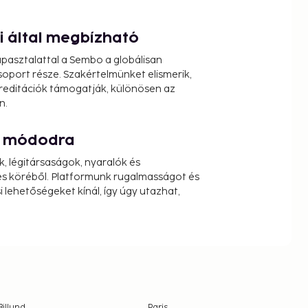
ói által megbízható
pasztalattal a Sembo a globálisan
oport része. Szakértelmünket elismerik,
reditációk támogatják, különösen az
n.
át módodra
k, légitársaságok, nyaralók és
s köréből. Platformunk rugalmasságot és
 lehetőségeket kínál, így úgy utazhat,
Billund
Paris