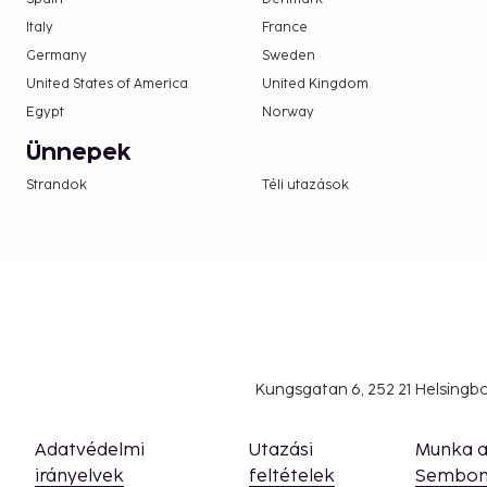
The above list may not be comprehensive. Fees a
Italy
France
include tax and are subject to change.
Germany
Sweden
United States of America
24-hour pool access
United Kingdom
No pets and no service animals are allowed at 
Egypt
Norway
Ünnepek
Strandok
Téli utazások
Kungsgatan 6, 252 21 Helsing
Adatvédelmi
Utazási
Munka 
irányelvek
feltételek
Sembon