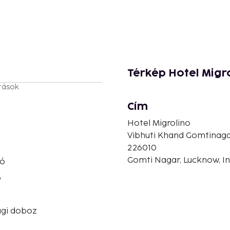
Térkép Hotel Migr
tások
Cím
Hotel Migrolino
Vibhuti Khand Gomtinag
226010
Gomti Nagar, Lucknow, In
ló
ó
ági doboz