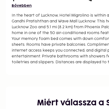
Bővebben
In the heart of Lucknow, Hotel Migrolino is within 
Gandhi Pratishthan and Wave Mall Lucknow. This hotel is 4 mi (6.4 km) from
Lucknow Zoo and 5.1 mi (8.2 km) from Phoenix Pala
home in one of the 50 air-conditioned rooms featu
Your memory foam bed comes with down comfort
sheets. Rooms have private balconies. Compliment
internet access keeps you connected, and digita
entertainment. Private bathrooms with showers 
toiletries and slippers. Distances are displayed to 
kilometer.
Indira Gandhi Pratishthan - 0.6 km / 0.3 mi
One Awadh Center - 0.9 km / 0.6 mi
Wave Mall Lucknow - 1.3 km / 0.8 mi
Kukrail Forest Reserve - 3.1 km / 1.9 mi
Farangi Mahal Islamic Centre of India - 3.3 km / 2.1
Miért válassza a
Sahara Hospital - 3.8 km / 2.3 mi