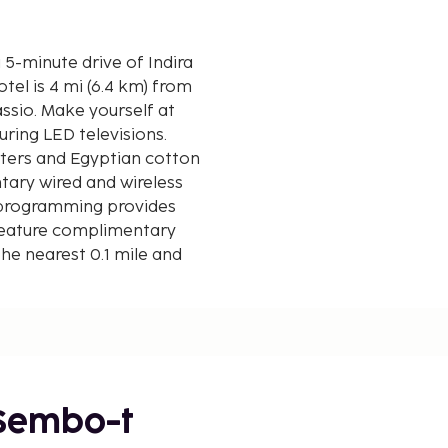
a 5-minute drive of Indira
ssio. Make yourself at
ring LED televisions.
ers and Egyptian cotton
ary wired and wireless
l programming provides
feature complimentary
the nearest 0.1 mile and
 mi
 Sembo-t