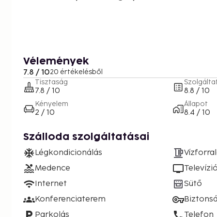
Vélemények
7.8 / 10
20 értékelésből
Tisztaság
Szolgálta
7.8 / 10
8.8 / 10
Kényelem
Állapot
2 / 10
8.4 / 10
Szálloda szolgáltatásai
Légkondicionálás
Vízforra
Medence
Televízi
Internet
Sütő
Konferenciaterem
Biztons
Parkolás
Telefon