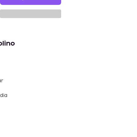
olino
ar
dia