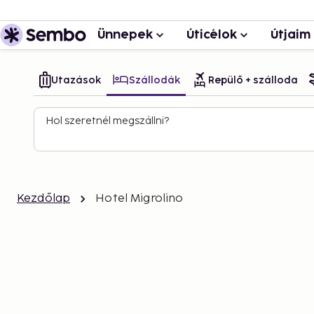
Ünnepek
Úticélok
Útjaim
Utazások
Szállodák
Repülő + szálloda
Hol szeretnél megszállni?
Kezdőlap
Hotel Migrolino