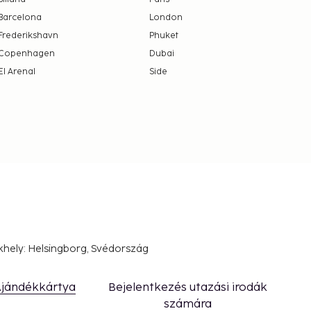
Barcelona
London
Frederikshavn
Phuket
Copenhagen
Dubai
El Arenal
Side
khely: Helsingborg, Svédország
jándékkártya
Bejelentkezés utazási irodák
számára