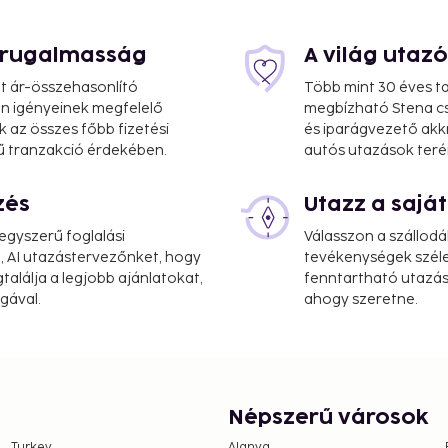
s rugalmasság
A világ utaz
at ár-összehasonlító
Több mint 30 éves ta
 Ön igényeinek megfelelő
megbízható Stena cs
k az összes főbb fizetési
és iparágvezető akk
ű tranzakció érdekében.
autós utazások teré
zés
Utazz a saj
tl.) - 24.3 km / 15.1 mi
gyszerű foglalási
Válasszon a szállodá
, AI utazástervezőnket, hogy
tevékenységek széle
rvices, a 24-hour front
alálja a legjobb ajánlatokat,
fenntartható utazási
ttle is provided for a
gával.
ahogy szeretne.
 is available onsite.
l or take in the view
is served daily from 7:30
ay)
Népszerű városok
Turkey
Alanya