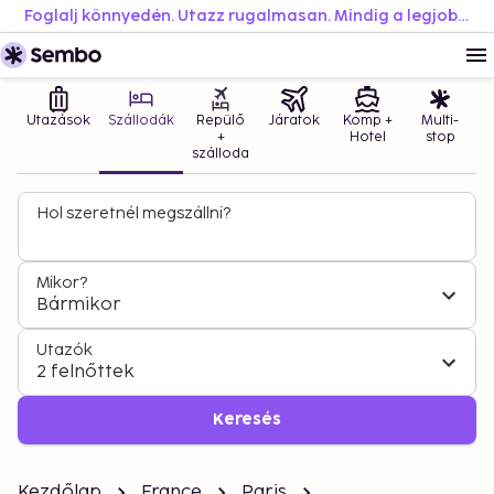
Foglalj könnyedén. Utazz rugalmasan. Mindig a legjobb áron.
Utazások
Szállodák
Repülő
Járatok
Komp +
Multi-
+
Hotel
stop
szálloda
Hol szeretnél megszállni?
Mikor?
Bármikor
Utazók
2 felnőttek
Keresés
Kezdőlap
France
Paris