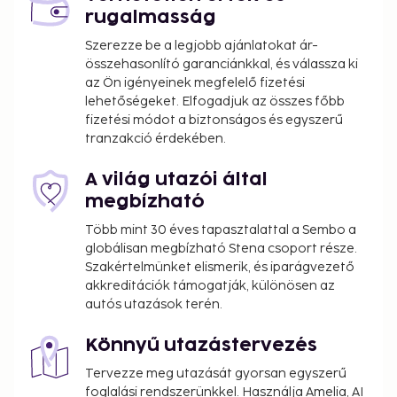
luggage storage, and a library. Free self parking is
rugalmasság
available onsite. Take advantage of recreation
opportunities such as bicycles to rent, or other
Szerezze be a legjobb ajánlatokat ár-
összehasonlító garanciánkkal, és válassza ki
amenities including complimentary wireless
az Ön igényeinek megfelelő fizetési
internet access and a vending machine. Buffet
lehetőségeket. Elfogadjuk az összes főbb
breakfasts are served on weekdays from 5:30 AM to
fizetési módot a biztonságos és egyszerű
9:30 AM and on weekends from 5:30 AM to 10:30 AM
tranzakció érdekében.
for a fee.
You'll be asked to pay the following charges at the
A világ utazói által
property. Fees may include applicable taxes:
megbízható
An effective city/local tax rate of 16.25 percent
Több mint 30 éves tapasztalattal a Sembo a
globálisan megbízható Stena csoport része.
will be charged
Szakértelmünket elismerik, és iparágvezető
We have included all charges provided to us by the
akkreditációk támogatják, különösen az
autós utazások terén.
property.
Fee for buffet breakfast: approximately EUR
Könnyű utazástervezés
4.90 for adults and EUR 4.90 for children
Tervezze meg utazását gyorsan egyszerű
Pet fee: EUR 5 per pet, per night
foglalási rendszerünkkel. Használja Amelia, AI