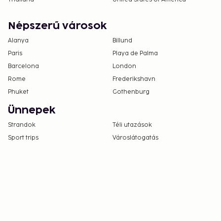
Cashless payment methods are available for all
transactions and guests can access their rooms
Népszerű városok
with a mobile device.
Contactless check-out is available.
Alanya
Billund
Paris
Playa de Palma
Barcelona
London
Rome
Frederikshavn
Phuket
Gothenburg
Ünnepek
Strandok
Téli utazások
Sport trips
Városlátogatás