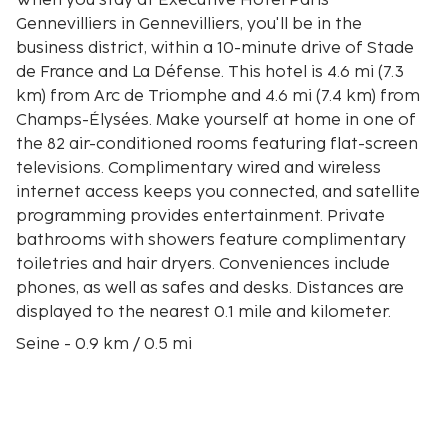
When you stay at Executive Hotel Paris
Gennevilliers in Gennevilliers, you'll be in the
business district, within a 10-minute drive of Stade
de France and La Défense. This hotel is 4.6 mi (7.3
km) from Arc de Triomphe and 4.6 mi (7.4 km) from
Champs-Élysées. Make yourself at home in one of
the 82 air-conditioned rooms featuring flat-screen
televisions. Complimentary wired and wireless
internet access keeps you connected, and satellite
programming provides entertainment. Private
bathrooms with showers feature complimentary
toiletries and hair dryers. Conveniences include
phones, as well as safes and desks. Distances are
displayed to the nearest 0.1 mile and kilometer.
Seine - 0.9 km / 0.5 mi
Saint-Ouen Flea Market - 3.3 km / 2.1 mi
Stade de France - 4 km / 2.5 mi
Basilica of Saint-Denis - 4 km / 2.5 mi
Porte de La Chapelle Arena - 5 km / 3.1 mi