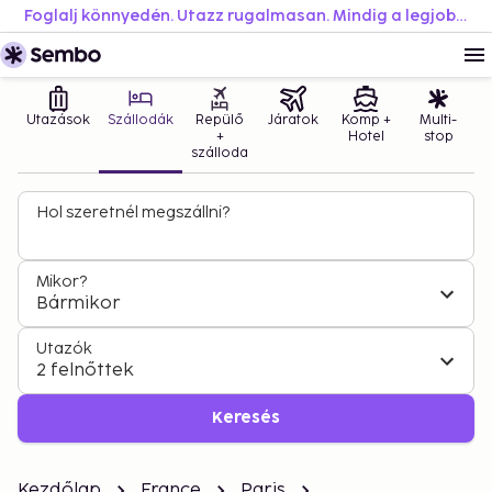
Foglalj könnyedén. Utazz rugalmasan. Mindig a legjobb áron.
Utazások
Szállodák
Repülő
Járatok
Komp +
Multi-
+
Hotel
stop
szálloda
Hol szeretnél megszállni?
Mikor?
Bármikor
Utazók
2 felnőttek
Keresés
Kezdőlap
France
Paris