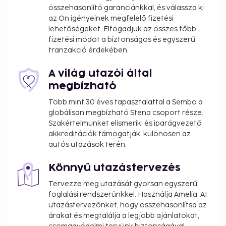
in the lobby. Planning an event in Gennevilliers? This
összehasonlító garanciánkkal, és válassza ki
az Ön igényeinek megfelelő fizetési
hotel has 1615 square feet (150 square meters) of
lehetőségeket. Elfogadjuk az összes főbb
space consisting of conference space and a
fizetési módot a biztonságos és egyszerű
meeting room. Free self parking is available onsite.
tranzakció érdekében.
Take advantage of recreation opportunities such as
a fitness center or take in the view from a terrace
A világ utazói által
and a garden. This hotel also features
megbízható
complimentary wireless internet access, a television
Több mint 30 éves tapasztalattal a Sembo a
in a common area, and tour/ticket assistance. At
globálisan megbízható Stena csoport része.
Executive Hotel Paris Gennevilliers, enjoy a
Szakértelmünket elismerik, és iparágvezető
satisfying meal at the restaurant. Quench your thirst
akkreditációk támogatják, különösen az
with your favorite drink at the bar/lounge. Buffet
autós utazások terén.
breakfasts are available daily from 7 AM to 10 AM
for a fee. This property has received its official star
Könnyű utazástervezés
rating from the French Tourism Development
Tervezze meg utazását gyorsan egyszerű
Agency, ATOUT France. The following facilities are
foglalási rendszerünkkel. Használja Amelia, AI
closed on Friday, Saturday, and Sunday:
utazástervezőnket, hogy összehasonlítsa az
Dining venue(s)
árakat és megtalálja a legjobb ajánlatokat,