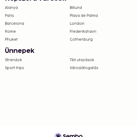
Only registered guests are allowed in the
Alanya
Billund
guestrooms.
Paris
Playa de Palma
Barcelona
London
Rome
Frederikshavn
Phuket
Gothenburg
Ünnepek
Strandok
Téli utazások
Sport trips
Városlátogatás