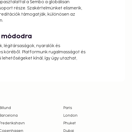
pasztalattal a Sembo a globálisan
oport része. Szakértelmünket elismerik,
reditációk támogatják, különösen az
n.
át módodra
k, légitársaságok, nyaralók és
s köréből. Platformunk rugalmasságot és
 lehetőségeket kínál, így úgy utazhat,
Billund
Paris
Barcelona
London
Frederikshavn
Phuket
Copenhagen
Dubai