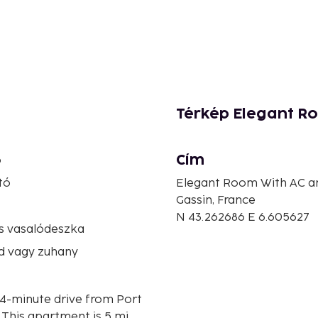
Térkép Elegant Ro
Cím
ó
tó
Elegant Room With AC an
Gassin, France
N 43.262686 E 6.605627
s vasalódeszka
d vagy zuhany
a 4-minute drive from Port
i