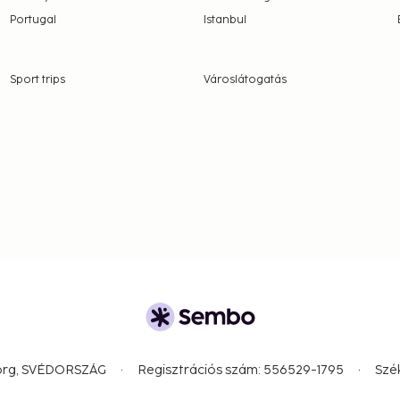
Portugal
Istanbul
Sport trips
Városlátogatás
borg, SVÉDORSZÁG
Regisztrációs szám: 556529-1795
Szé