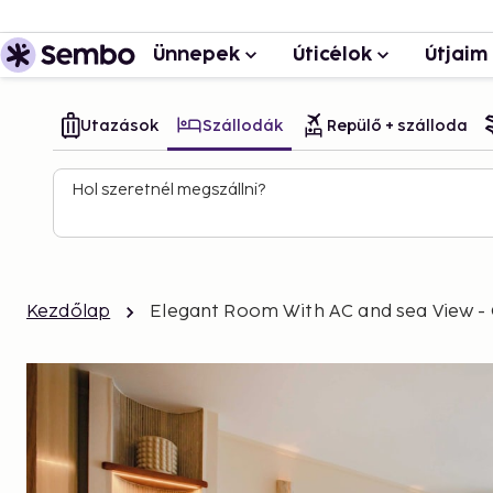
Ünnepek
Úticélok
Útjaim
Utazások
Szállodák
Repülő + szálloda
Hol szeretnél megszállni?
Kezdőlap
Elegant Room With AC and sea View - 