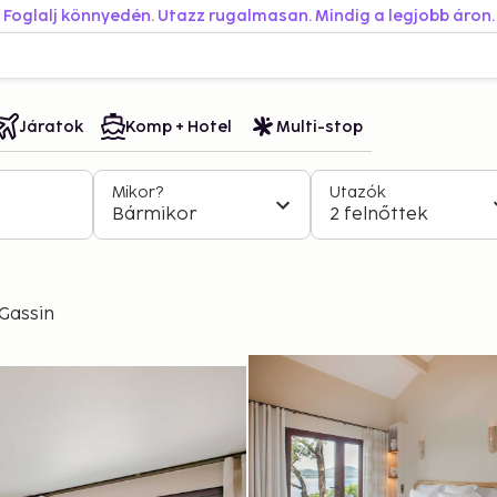
Foglalj könnyedén. Utazz rugalmasan. Mindig a legjobb áron.
Járatok
Komp + Hotel
Multi-stop
Mikor?
Utazók
Bármikor
2 felnőttek
Gassin