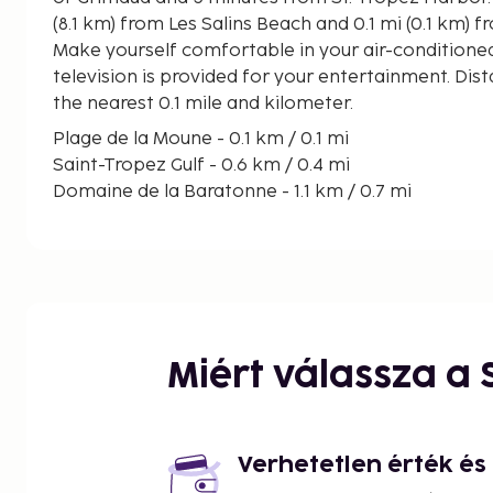
(8.1 km) from Les Salins Beach and 0.1 mi (0.1 km) 
Make yourself comfortable in your air-conditioned
television is provided for your entertainment. Dis
the nearest 0.1 mile and kilometer.
Plage de la Moune - 0.1 km / 0.1 mi
Saint-Tropez Gulf - 0.6 km / 0.4 mi
Domaine de la Baratonne - 1.1 km / 0.7 mi
Plage de la Bouillabaisse - 1.7 km / 1.1 mi
Gassin Golf Country Club - 2 km / 1.2 mi
Pin Parasol Beach - 2.1 km / 1.3 mi
Cogolin Beach - 2.3 km / 1.4 mi
Azur Park - 2.5 km / 1.5 mi
Museum of gendamerie and cinema of Saint-Tropez
Miért válassza a
Musée de l'Annonciade - 3.1 km / 1.9 mi
St. Tropez Harbor - 3.1 km / 1.9 mi
Vieux Port - 3.2 km / 2 mi
Bailli de Suffren Statue - 3.2 km / 2 mi
Verhetetlen érték é
La Maison des Papillons - 3.2 km / 2 mi