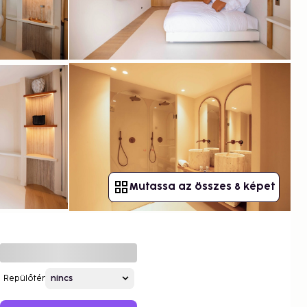
Mutassa az összes 8 képet
Repülőtér