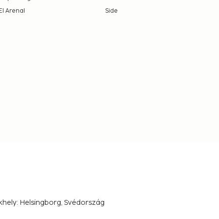
El Arenal
Side
khely: Helsingborg, Svédország