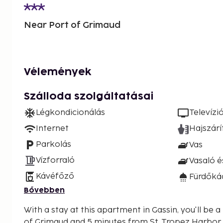
Near Port of Grimaud
Vélemények
Szálloda szolgáltatásai
Légkondicionálás
Televízi
Internet
Hajszárí
Parkolás
Vas
Vízforraló
Vasaló é
Kávéfőző
Fürdőká
Bővebben
With a stay at this apartment in Gassin, you'll be 
of Grimaud and 5 minutes from St. Tropez Harbor. This apartment is 5 m