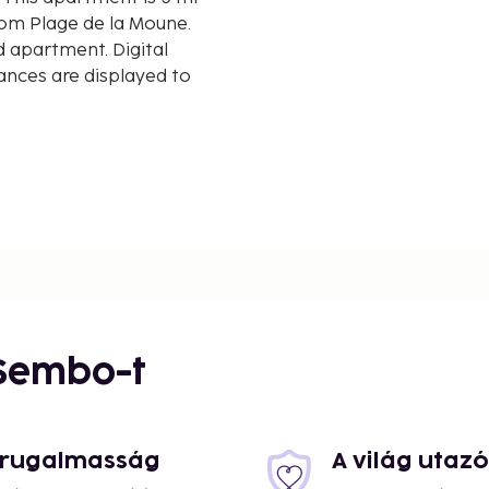
from Plage de la Moune.
 apartment. Digital
tances are displayed to
 - 2.8 km / 1.8 mi
 Sembo-t
s rugalmasság
A világ utaz