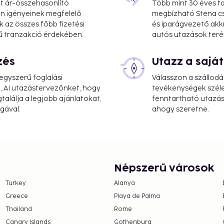
at ár-összehasonlító
Több mint 30 éves ta
 Ön igényeinek megfelelő
megbízható Stena cs
k az összes főbb fizetési
és iparágvezető akk
ű tranzakció érdekében.
autós utazások teré
zés
Utazz a saj
creation opportunities
nities including
gyszerű foglalási
Válasszon a szállodá
, AI utazástervezőnket, hogy
tevékenységek széle
alálja a legjobb ajánlatokat,
fenntartható utazási
e property. Fees may
gával.
ahogy szeretne.
on, per night. This tax
ge.
 property.
Népszerű városok
ceed EUR 1000, due to
Turkey
Alanya
se contact the property
Greece
Playa de Palma
.
Thailand
Rome
Canary Islands
Gothenburg