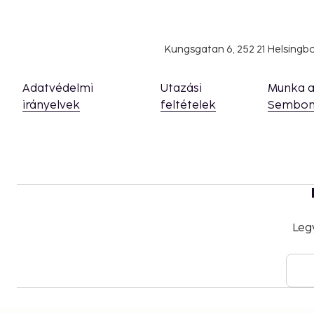
We have included all charges provided to us by the
Fee for to-go breakfast: approximately USD 
Nearby parking fee: USD 50 per day (1640 ft 
Kungsgatan 6, 252 21 Helsing
Pet deposit: USD 75 per stay
Pet fee: USD 75 per accommodation, per stay
Adatvédelmi
Utazási
Munka 
Service animals are exempt from fees
irányelvek
feltételek
Sembon
The above list may not be comprehensive. Fees a
include tax and are subject to change.
Cashless payment methods are available for al
Contactless check-out is available.
Leg