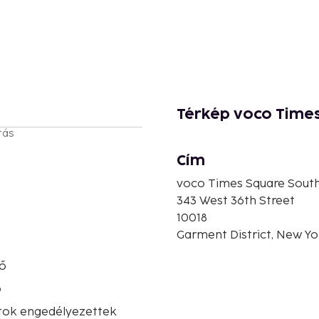
Térkép voco Times
tás
Cím
voco Times Square Sout
343 West 36th Street
10018
Garment District, New Yo
ő
ó
atok engedélyezettek