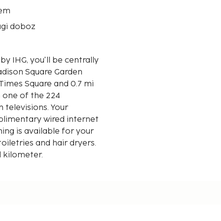
rem
ági doboz
 IHG, you'll be centrally
Madison Square Garden
n one of the 224
 televisions. Your
limentary wired internet
g is available for your
iletries and hair dryers.
d kilometer.