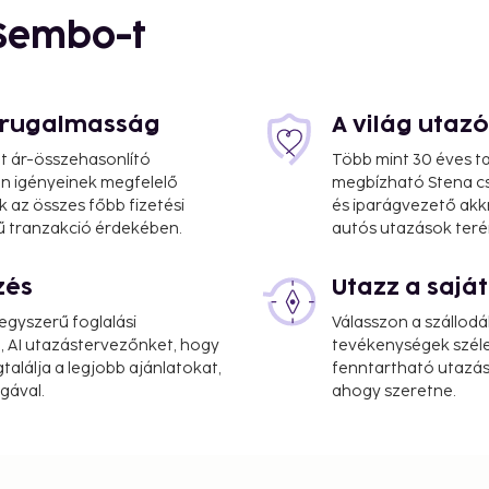
i
 Sembo-t
s rugalmasság
A világ utaz
at ár-összehasonlító
Több mint 30 éves ta
 Ön igényeinek megfelelő
megbízható Stena cs
k az összes főbb fizetési
és iparágvezető akk
ű tranzakció érdekében.
autós utazások teré
zés
Utazz a saj
gyszerű foglalási
Válasszon a szállodá
, AI utazástervezőnket, hogy
tevékenységek széle
mi
alálja a legjobb ajánlatokat,
fenntartható utazási
gával.
ahogy szeretne.
nternet access, a 24-hour
 the lobby. Planning an