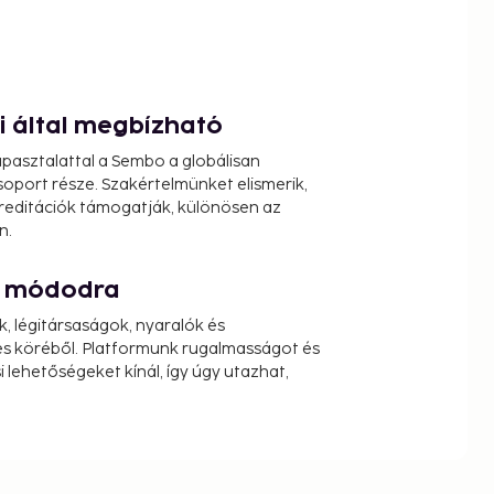
ói által megbízható
pasztalattal a Sembo a globálisan
oport része. Szakértelmünket elismerik,
reditációk támogatják, különösen az
n.
át módodra
k, légitársaságok, nyaralók és
s köréből. Platformunk rugalmasságot és
 lehetőségeket kínál, így úgy utazhat,