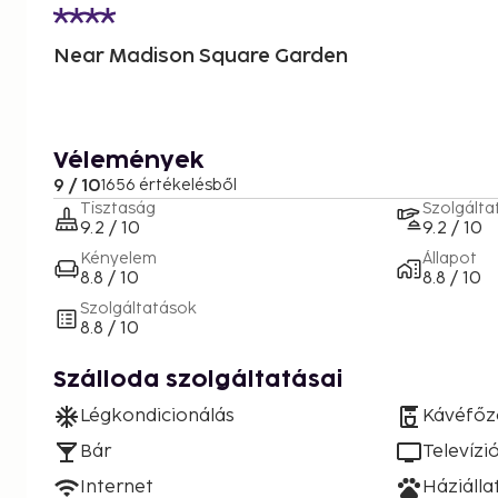
Near Madison Square Garden
Vélemények
9 / 10
1656 értékelésből
Tisztaság
Szolgálta
9.2 / 10
9.2 / 10
Kényelem
Állapot
8.8 / 10
8.8 / 10
Szolgáltatások
8.8 / 10
Szálloda szolgáltatásai
Légkondicionálás
Kávéfőz
Bár
Televízi
Internet
Háziáll