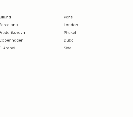
Billund
Paris
Barcelona
London
Frederikshavn
Phuket
Copenhagen
Dubai
El Arenal
Side