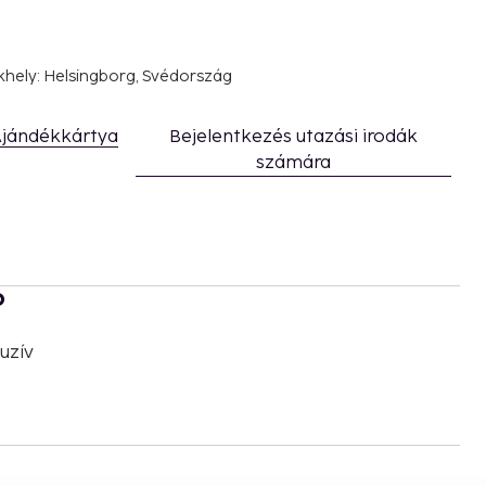
khely: Helsingborg, Svédország
jándékkártya
Bejelentkezés utazási irodák
számára
b
uzív