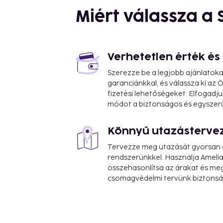
Jacob K. Javits Convention Center - 0.8 km / 0.5 m
Miért válassza a
Broadway - 0.9 km / 0.6 mi
The High Line Park - 1 km / 0.6 mi
Bryant Park - 1.1 km / 0.7 mi
Richard Rodgers Theatre - 1.1 km / 0.7 mi
Verhetetlen érték é
5th Avenue - 1.1 km / 0.7 mi
Szerezze be a legjobb ajánlatok
Hudson River Park - 1.1 km / 0.7 mi
garanciánkkal, és válassza ki az
Empire State Building - 1.2 km / 0.7 mi
fizetési lehetőségeket. Elfogadju
New York Public Library - 1.3 km / 0.8 mi
módot a biztonságos és egyszer
Chelsea Hotel - 1.4 km / 0.9 mi
Könnyű utazásterve
The nearest airports are:
LaGuardia Airport (LGA) - 16.2 km / 10.1 mi
Tervezze meg utazását gyorsan e
Teterboro, NJ (TEB) - 18.5 km / 11.5 mi
rendszerünkkel. Használja Amelia
Newark Liberty Intl. Airport (EWR) - 26.8 km / 16.6 
összehasonlítsa az árakat és megt
csomagvédelmi tervünk biztonsá
John F. Kennedy Intl. Airport (JFK) - 28 km / 17.4 mi
Stewart Intl. Airport (SWF) - 114.7 km / 71.3 mi
Featured amenities include complimentary wired i
business center, and complimentary newspapers in