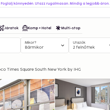
Foglalj könnyedén. Utazz rugalmasan. Mindig a legjobb áron.
Járatok
Komp + Hotel
Multi-stop
Mikor?
Utazók
Bármikor
2 felnőttek
oco Times Square South New York by IHG