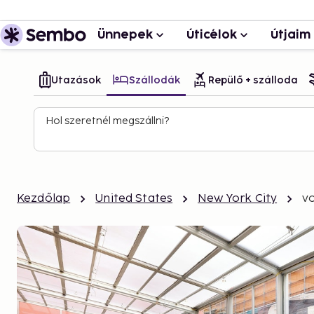
Ünnepek
Úticélok
Útjaim
Utazások
Szállodák
Repülő + szálloda
Hol szeretnél megszállni?
Kezdőlap
United States
New York City
v