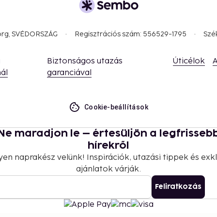
 property.
20 per person
away)
borg, SVÉDORSZÁG
Regisztrációs szám: 556529-1795
Szé
a
Biztonságos utazás
Úticélok
A
ál
garanciával
nd deposits may not
Cookie-beállítások
l transactions.
Ne maradjon le – értesüljön a legfrisseb
hírekről
yen naprakész velünk! Inspirációk, utazási tippek és exkl
ajánlatok várják.
Feliratkozás