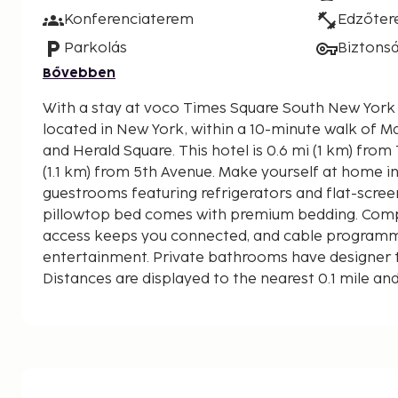
Konferenciaterem
Edzőte
Parkolás
Biztons
Bővebben
With a stay at voco Times Square South New York by
located in New York, within a 10-minute walk of 
and Herald Square. This hotel is 0.6 mi (1 km) from Times Square and 0.7 mi
(1.1 km) from 5th Avenue. Make yourself at home i
guestrooms featuring refrigerators and flat-screen
pillowtop bed comes with premium bedding. Comp
access keeps you connected, and cable programmin
entertainment. Private bathrooms have designer to
Distances are displayed to the nearest 0.1 mile an
Madison Square Garden - 0.5 km / 0.3 mi
Macy's - 0.6 km / 0.4 mi
The Edge - 0.7 km / 0.4 mi
Herald Square - 0.7 km / 0.5 mi
Times Square - 0.8 km / 0.5 mi