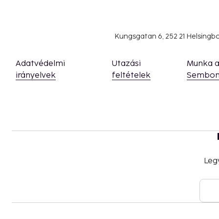
Service animals are exempt from fees
Air conditioning fee: EUR 25.00 per day
The above list may not be comprehensive. Fees a
Kungsgatan 6, 252 21 Helsing
include tax and are subject to change.
Up to 2 children 15 years old and younger sta
Adatvédelmi
Utazási
Munka 
parent or guardian's room, using existing bedd
irányelvek
feltételek
Sembon
The property has connecting/adjoining rooms,
availability and can be requested by contactin
number on the booking confirmation.
Leg