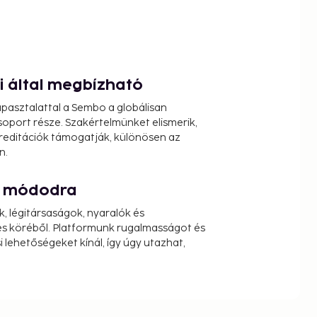
ói által megbízható
pasztalattal a Sembo a globálisan
oport része. Szakértelmünket elismerik,
reditációk támogatják, különösen az
n.
át módodra
k, légitársaságok, nyaralók és
s köréből. Platformunk rugalmasságot és
 lehetőségeket kínál, így úgy utazhat,