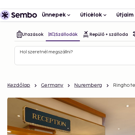
Ünnepek
Úticélok
Útjaim
Utazások
Szállodák
Repülő + szálloda
Hol szeretnél megszállni?
Kezdőlap
Germany
Nuremberg
Ringhote