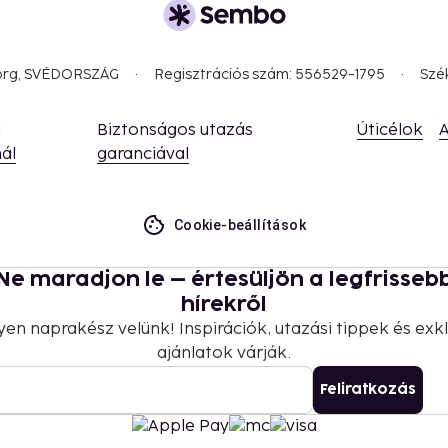
nd deposits may not
borg, SVÉDORSZÁG
Regisztrációs szám: 556529-1795
Szé
y free when occupying the
a
Biztonságos utazás
Úticélok
A
ing.
ál
garanciával
 which are subject to
g the property using the
Cookie-beállítások
Ne maradjon le – értesüljön a legfrisseb
hírekről
yen naprakész velünk! Inspirációk, utazási tippek és exkl
ajánlatok várják.
Feliratkozás