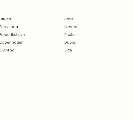
Billund
Paris
Barcelona
London
Frederikshavn
Phuket
Copenhagen
Dubai
El Arenal
Side