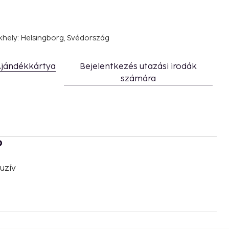
khely: Helsingborg, Svédország
jándékkártya
Bejelentkezés utazási irodák
számára
b
uzív