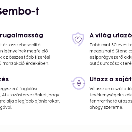
 Sembo-t
s rugalmasság
A világ utaz
at ár-összehasonlító
Több mint 30 éves ta
 Ön igényeinek megfelelő
megbízható Stena cs
k az összes főbb fizetési
és iparágvezető akk
0.8 mi
ű tranzakció érdekében.
autós utazások teré
zés
Utazz a saj
r is Nuremberg (NUE-
gyszerű foglalási
Válasszon a szállodá
, AI utazástervezőnket, hogy
tevékenységek széle
alálja a legjobb ajánlatokat,
fenntartható utazási
y cleaning/laundry
gával.
ahogy szeretne.
 14 meeting rooms
s) is available onsite.
ties, including an indoor