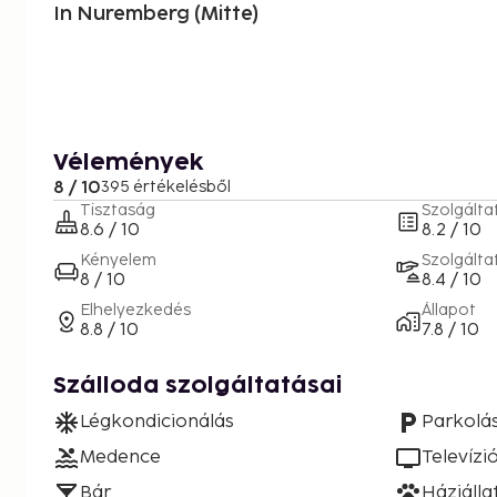
In Nuremberg (Mitte)
Vélemények
8 / 10
395 értékelésből
Tisztaság
Szolgálta
8.6 / 10
8.2 / 10
Kényelem
Szolgálta
8 / 10
8.4 / 10
Elhelyezkedés
Állapot
8.8 / 10
7.8 / 10
Szálloda szolgáltatásai
Légkondicionálás
Parkolá
Medence
Televízi
Bár
Háziáll