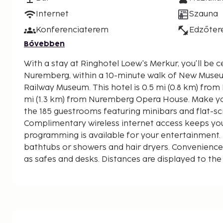
Internet
Szauna
Konferenciaterem
Edzőte
Bővebben
With a stay at Ringhotel Loew's Merkur, you'll be ce
Nuremberg, within a 10-minute walk of New Mus
Railway Museum. This hotel is 0.5 mi (0.8 km) from Handwerkerhof and 0.8
mi (1.3 km) from Nuremberg Opera House. Make yo
the 185 guestrooms featuring minibars and flat-scr
Complimentary wireless internet access keeps you
programming is available for your entertainment
bathtubs or showers and hair dryers. Conveniences
as safes and desks. Distances are displayed to the
kilometer.
New Museum - 0.6 km / 0.4 mi
Museum of Communication - 0.6 km / 0.4 mi
Deutsche Bahn Railway Museum - 0.6 km / 0.4 mi