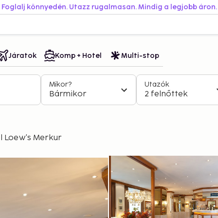
Foglalj könnyedén. Utazz rugalmasan. Mindig a legjobb áron.
Járatok
Komp + Hotel
Multi-stop
Mikor?
Utazók
Bármikor
2 felnőttek
l Loew's Merkur