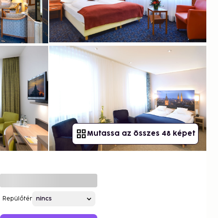
Mutassa az összes 48 képet
Repülőtér