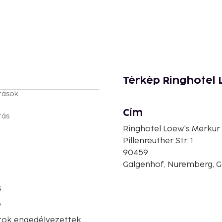
Térkép Ringhotel 
tások
Cím
tás
Ringhotel Loew's Merkur
Pillenreuther Str. 1
90459
Galgenhof, Nuremberg, 
s
ó
atok engedélyezettek