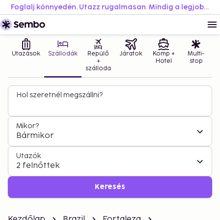
Foglalj könnyedén. Utazz rugalmasan. Mindig a legjobb áron.
Utazások
Szállodák
Repülő
Járatok
Komp +
Multi-
+
Hotel
stop
szálloda
Hol szeretnél megszállni?
Mikor?
Bármikor
Utazók
2 felnőttek
Keresés
Kezdőlap
Brazil
Fortaleza