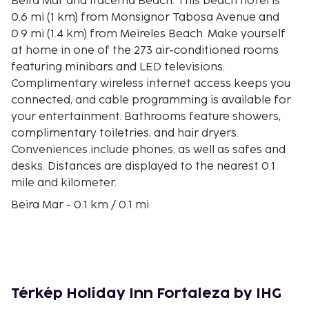
Beira Mar and Iracema Beach. This beach hotel is
0.6 mi (1 km) from Monsignor Tabosa Avenue and
0.9 mi (1.4 km) from Meireles Beach. Make yourself
at home in one of the 273 air-conditioned rooms
featuring minibars and LED televisions.
Complimentary wireless internet access keeps you
connected, and cable programming is available for
your entertainment. Bathrooms feature showers,
complimentary toiletries, and hair dryers.
Conveniences include phones, as well as safes and
desks. Distances are displayed to the nearest 0.1
mile and kilometer.
Beira Mar - 0.1 km / 0.1 mi
Iracema Beach - 0.1 km / 0.1 mi
Guardian Iracema Statue - 0.3 km / 0.2 mi
Monsignor Tabosa Avenue - 0.3 km / 0.2 mi
Meireles Beach - 0.5 km / 0.3 mi
Praia dos Crush - 0.6 km / 0.4 mi
Térkép Holiday Inn Fortaleza by IHG
Centro Cultural Belchior - 0.7 km / 0.4 mi