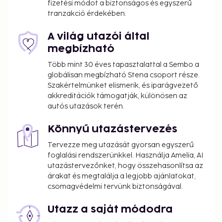
fizetési módot a biztonságos és egyszerű
features complimentary wireless internet access, an
tranzakció érdekében.
arcade/game room, and gift shops/newsstands.
Grab a bite at O Capo, one of the hotel's 2
A világ utazói által
restaurants, or stay in and take advantage of the
megbízható
24-hour room service. Snacks are also available at
Több mint 30 éves tapasztalattal a Sembo a
the coffee shop/cafe. Wrap up your day with a drink
globálisan megbízható Stena csoport része.
at the bar/lounge. A complimentary buffet
Szakértelmünket elismerik, és iparágvezető
breakfast is served on weekdays from 6:00 AM to
akkreditációk támogatják, különösen az
10:00 AM and on weekends from 6:30 AM to 10:30
autós utazások terén.
AM.
Könnyű utazástervezés
You'll be asked to pay the following charges at the
property. Fees may include applicable taxes:
Tervezze meg utazását gyorsan egyszerű
foglalási rendszerünkkel. Használja Amelia, AI
A tax is imposed by the city: BRL 2.00 per
utazástervezőnket, hogy összehasonlítsa az
accommodation, per night
árakat és megtalálja a legjobb ajánlatokat,
csomagvédelmi tervünk biztonságával.
We have included all charges provided to us by the
property.
Utazz a saját módodra
Parents or a legal guardian traveling with