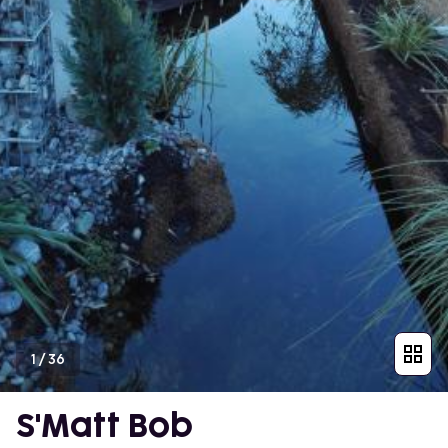
1
/
36
S'Matt Bob