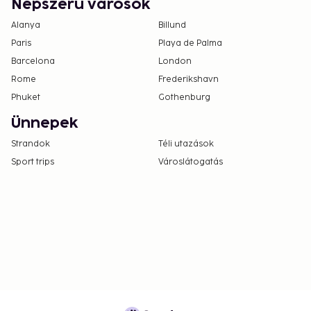
Népszerű városok
Alanya
Billund
Paris
Playa de Palma
Barcelona
London
Rome
Frederikshavn
Phuket
Gothenburg
Ünnepek
Strandok
Téli utazások
Sport trips
Városlátogatás