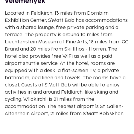
Vélemények
Located in Feldkirch, 13 miles from Dornbirn
Exhibition Center, S'Matt Bob has accommodations
with a shared lounge, free private parking and a
terrace. The property is around 10 miles from
Liechtenstein Museum of Fine Arts, 18 miles from GC
Brand and 20 miles from Ski Iltios - Horren. The
hotel also provides free WiFi as well as a paid
airport shuttle service. At the hotel, rooms are
equipped with a desk, a flat-screen TV, a private
bathroom, bed linen and towels. The rooms have a
closet. Guests at S'Matt Bob will be able to enjoy
activities in and around Feldkirch, like skiing and
cycling. Wildkirchli is 21 miles from the
accommodation. The nearest airport is St. Gallen-
Altenrhein Airport, 21 miles from S'Matt Bob.When
booking more than 5 rooms, different policies and
additional supplements may apply. <BR />WiFi is