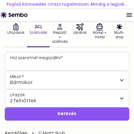
Foglalj könnyedén. Utazz rugalmasan. Mindig a legjobb áron.
Utazások
Szállodák
Repülő
Járatok
Komp +
Multi-
+
Hotel
stop
szálloda
Hol szeretnél megszállni?
Mikor?
Bármikor
Utazók
2 felnőttek
Keresés
Kezdőlap
S'Matt Bob