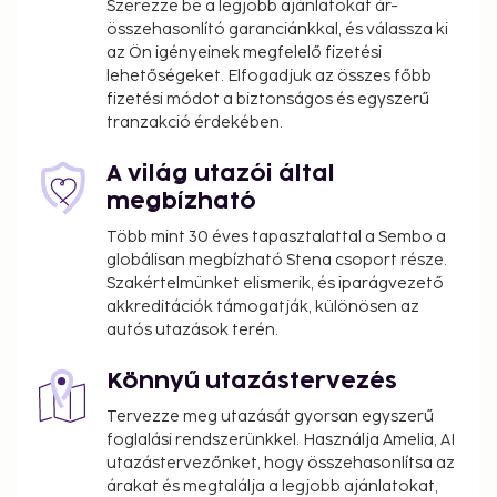
Szerezze be a legjobb ajánlatokat ár-
összehasonlító garanciánkkal, és válassza ki
az Ön igényeinek megfelelő fizetési
lehetőségeket. Elfogadjuk az összes főbb
fizetési módot a biztonságos és egyszerű
tranzakció érdekében.
A világ utazói által
megbízható
Több mint 30 éves tapasztalattal a Sembo a
globálisan megbízható Stena csoport része.
Szakértelmünket elismerik, és iparágvezető
akkreditációk támogatják, különösen az
autós utazások terén.
Könnyű utazástervezés
Tervezze meg utazását gyorsan egyszerű
foglalási rendszerünkkel. Használja Amelia, AI
utazástervezőnket, hogy összehasonlítsa az
árakat és megtalálja a legjobb ajánlatokat,