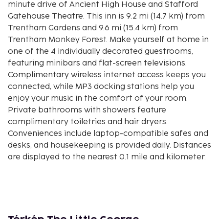
minute drive of Ancient High House and Stafford
Gatehouse Theatre. This inn is 9.2 mi (14.7 km) from
Trentham Gardens and 9.6 mi (15.4 km) from
Trentham Monkey Forest. Make yourself at home in
one of the 4 individually decorated guestrooms,
featuring minibars and flat-screen televisions.
Complimentary wireless internet access keeps you
connected, while MP3 docking stations help you
enjoy your music in the comfort of your room.
Private bathrooms with showers feature
complimentary toiletries and hair dryers.
Conveniences include laptop-compatible safes and
desks, and housekeeping is provided daily. Distances
are displayed to the nearest 0.1 mile and kilometer.
Jubilee Playing Field - 0.3 km / 0.2 mi
Eccleshall Library - 0.3 km / 0.2 mi
Gentleshaw Wildlife Centre - 1.2 km / 0.7 mi
Copmere Picnic Site - 3.6 km / 2.3 mi