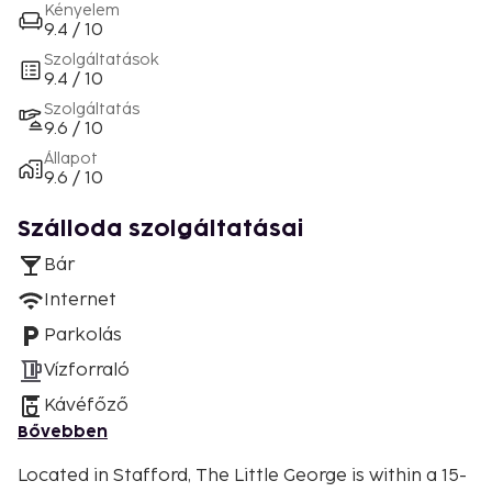
Kényelem
9.4 / 10
Szolgáltatások
9.4 / 10
Szolgáltatás
9.6 / 10
Állapot
9.6 / 10
Szálloda szolgáltatásai
Bár
Internet
Parkolás
Vízforraló
Kávéfőző
Bővebben
Located in Stafford, The Little George is within a 15-