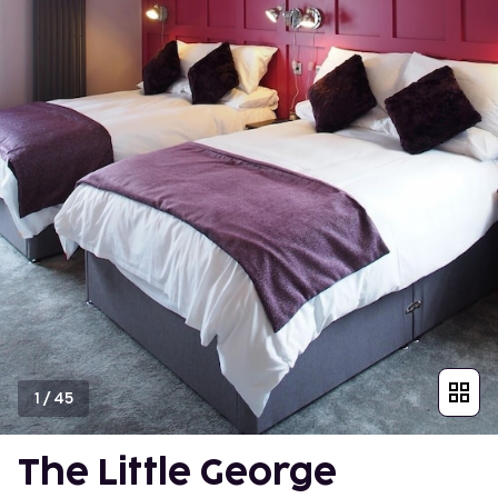
1
/
45
The Little George