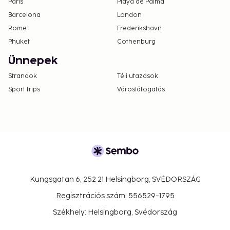
Paris
Playa de Palma
Barcelona
London
Rome
Frederikshavn
Phuket
Gothenburg
Ünnepek
Strandok
Téli utazások
Sport trips
Városlátogatás
Kungsgatan 6, 252 21 Helsingborg, SVÉDORSZÁG
Regisztrációs szám: 556529-1795
Székhely: Helsingborg, Svédország