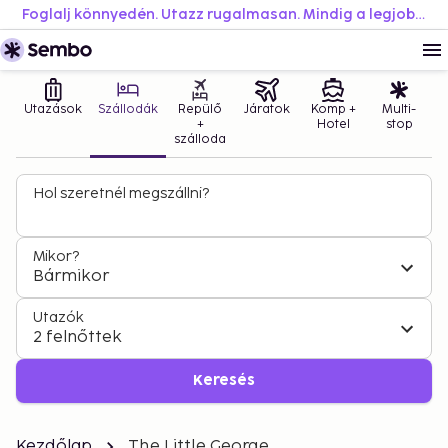
Foglalj könnyedén. Utazz rugalmasan. Mindig a legjobb áron.
Utazások
Szállodák
Repülő
Járatok
Komp +
Multi-
+
Hotel
stop
szálloda
Hol szeretnél megszállni?
Mikor?
Bármikor
Utazók
2 felnőttek
Keresés
Kezdőlap
The Little George