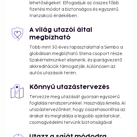
lehetőségeket. Elfogadjuk az összes főbb
reception, held daily. Quench your thirst with your
fizetési módot a biztonságos és egyszerű
favorite drink at the bar/lounge.
tranzakció érdekében.
A világ utazói által
megbízható
Több mint 30 éves tapasztalattal a Sembo a
globálisan megbízható Stena csoport része.
Szakértelmünket elismerik, és iparágvezető
akkreditációk támogatják, különösen az
autós utazások terén.
Könnyű utazástervezés
Tervezze meg utazását gyorsan egyszerű
foglalási rendszerünkkel. Használja Amelia, AI
utazástervezőnket, hogy összehasonlítsa az
árakat és megtalálja a legjobb ajánlatokat,
csomagvédelmi tervünk biztonságával.
Utazz a saját módodra