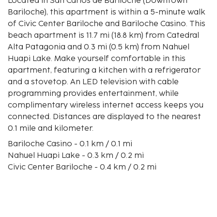
Located in San Carlos de Bariloche (Downtown
Bariloche), this apartment is within a 5-minute walk
of Civic Center Bariloche and Bariloche Casino. This
beach apartment is 11.7 mi (18.8 km) from Catedral
Alta Patagonia and 0.3 mi (0.5 km) from Nahuel
Huapi Lake. Make yourself comfortable in this
apartment, featuring a kitchen with a refrigerator
and a stovetop. An LED television with cable
programming provides entertainment, while
complimentary wireless internet access keeps you
connected. Distances are displayed to the nearest
0.1 mile and kilometer.
Bariloche Casino - 0.1 km / 0.1 mi
Nahuel Huapi Lake - 0.3 km / 0.2 mi
Civic Center Bariloche - 0.4 km / 0.2 mi
Playa Centro - 0.5 km / 0.3 mi
Museum of Patagonia - 0.7 km / 0.4 mi
Fenoglio Museum of Chocolate - 0.7 km / 0.4 mi
San Carlos Sanatorium - 1.2 km / 0.7 mi