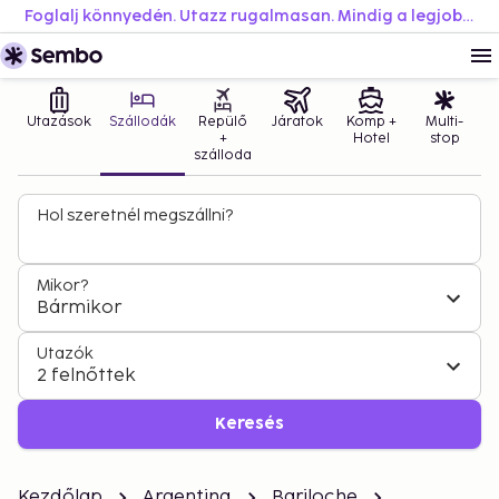
Foglalj könnyedén. Utazz rugalmasan. Mindig a legjobb áron.
Utazások
Szállodák
Repülő
Járatok
Komp +
Multi-
+
Hotel
stop
szálloda
Hol szeretnél megszállni?
Mikor?
Bármikor
Utazók
2 felnőttek
Keresés
Kezdőlap
Argentina
Bariloche