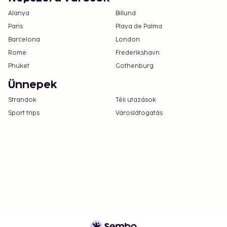
Alanya
Billund
Paris
Playa de Palma
Barcelona
London
Rome
Frederikshavn
Phuket
Gothenburg
Ünnepek
Strandok
Téli utazások
Sport trips
Városlátogatás