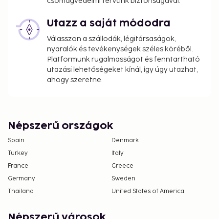
csomagvédelmi tervünk biztonságával.
availability)
Late check-out is available for a fee (subject to
Utazz a saját módodra
availability)
Válasszon a szállodák, légitársaságok,
nyaralók és tevékenységek széles köréből.
The above list may not be comprehensive. Fees and
Platformunk rugalmasságot és fenntartható
deposits may not include tax and are subject to
utazási lehetőségeket kínál, így úgy utazhat,
change.
ahogy szeretne.
Only registered guests are allowed in the
guestrooms.
The property is professionally cleaned.
Népszerű országok
Spain
Denmark
Turkey
Italy
France
Greece
Germany
Sweden
Thailand
United States of America
Népszerű városok