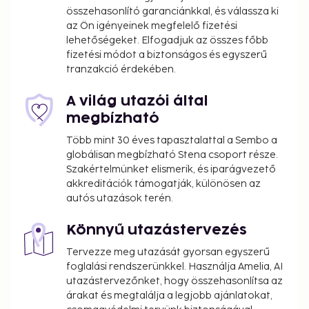
area and barbecue grills.
összehasonlító garanciánkkal, és válassza ki
az Ön igényeinek megfelelő fizetési
You'll be asked to pay the following charges at the
lehetőségeket. Elfogadjuk az összes főbb
property. Fees may include applicable taxes:
fizetési módot a biztonságos és egyszerű
tranzakció érdekében.
You may be required to pay the following
charge at the property: Argentina Value-Added
A világ utazói által
Tax (VAT) at 21%. A VAT exemption is available to
megbízható
travelers who present a foreign passport or
foreign ID along with an immigration entry
Több mint 30 éves tapasztalattal a Sembo a
receipt issued by Argentina's National
globálisan megbízható Stena csoport része.
Szakértelmünket elismerik, és iparágvezető
Directorate of Migration, and who pay with a
akkreditációk támogatják, különösen az
non-Argentinian card or via a bank transfer
autós utazások terén.
from outside Argentina. This exemption applies
only to accommodation, including bookings
Könnyű utazástervezés
where breakfast is included.
Tervezze meg utazását gyorsan egyszerű
We have included all charges provided to us by the
foglalási rendszerünkkel. Használja Amelia, AI
utazástervezőnket, hogy összehasonlítsa az
property.
árakat és megtalálja a legjobb ajánlatokat,
Early check-in is available for a fee (subject to