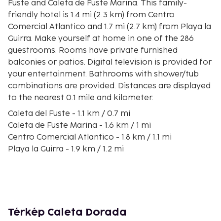
Fuste and Caleta de Fuste Marina. This family-
friendly hotel is 1.4 mi (2.3 km) from Centro
Comercial Atlantico and 1.7 mi (2.7 km) from Playa la
Guirra. Make yourself at home in one of the 286
guestrooms. Rooms have private furnished
balconies or patios. Digital television is provided for
your entertainment. Bathrooms with shower/tub
combinations are provided. Distances are displayed
to the nearest 0.1 mile and kilometer.
Caleta del Fuste - 1.1 km / 0.7 mi
Caleta de Fuste Marina - 1.6 km / 1 mi
Centro Comercial Atlantico - 1.8 km / 1.1 mi
Playa la Guirra - 1.9 km / 1.2 mi
Fuerteventura Golf Course - 3.7 km / 2.3 mi
Dreams House Museum - 3.9 km / 2.4 mi
Salt Museum - 3.9 km / 2.4 mi
Playa de las Caletillas - 4.3 km / 2.7 mi
Muellito de las Salinas - 4.4 km / 2.7 mi
Térkép Caleta Dorada
Playa Blanca - 9.9 km / 6.2 mi