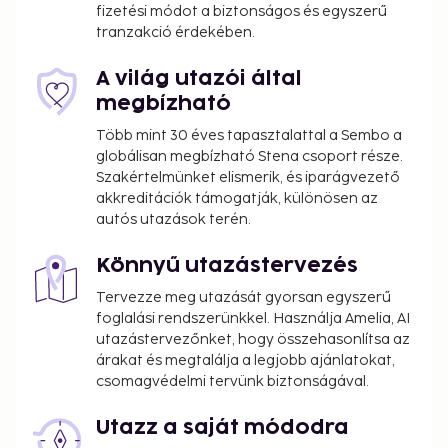
fizetési módot a biztonságos és egyszerű
Cash transactions at this property cannot
tranzakció érdekében.
exceed EUR 1000, due to national regulations.
For further details, please contact the property
A világ utazói által
using information in the booking confirmation.
megbízható
Cashless payment methods are available for all
Több mint 30 éves tapasztalattal a Sembo a
transactions.
globálisan megbízható Stena csoport része.
Contactless check-out is available.
Szakértelmünket elismerik, és iparágvezető
akkreditációk támogatják, különösen az
autós utazások terén.
Könnyű utazástervezés
Tervezze meg utazását gyorsan egyszerű
foglalási rendszerünkkel. Használja Amelia, AI
utazástervezőnket, hogy összehasonlítsa az
árakat és megtalálja a legjobb ajánlatokat,
csomagvédelmi tervünk biztonságával.
Utazz a saját módodra