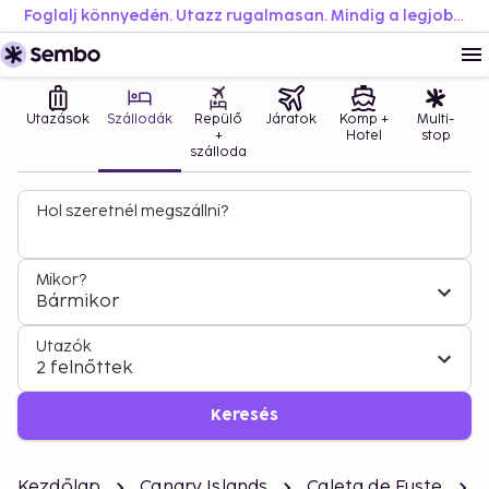
Foglalj könnyedén. Utazz rugalmasan. Mindig a legjobb áron.
Utazások
Szállodák
Repülő
Járatok
Komp +
Multi-
+
Hotel
stop
szálloda
Hol szeretnél megszállni?
Mikor?
Bármikor
Utazók
2 felnőttek
Keresés
Kezdőlap
Canary Islands
Caleta de Fuste