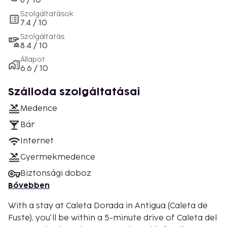
8 / 10
Szolgáltatások
7.4 / 10
Szolgáltatás
8.4 / 10
Állapot
6.6 / 10
Szálloda szolgáltatásai
Medence
Bár
Internet
Gyermekmedence
Biztonsági doboz
Bővebben
With a stay at Caleta Dorada in Antigua (Caleta de
Fuste), you'll be within a 5-minute drive of Caleta del