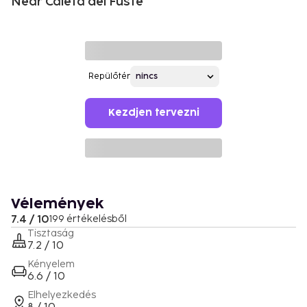
Near Caleta del Fuste
Repülőtér
Kezdjen tervezni
Vélemények
7.4 / 10
199 értékelésből
Tisztaság
7.2 / 10
Kényelem
6.6 / 10
Elhelyezkedés