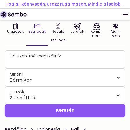
Foglalj könnyedén. Utazz rugalmasan. Mindig a legjobb áron.
Utazások
Szállodák
Repülő
Járatok
Komp +
Multi-
+
Hotel
stop
szálloda
Hol szeretnél megszállni?
Mikor?
Bármikor
Utazók
2 felnőttek
Keresés
Kezdőlap
Indonesia
Bali