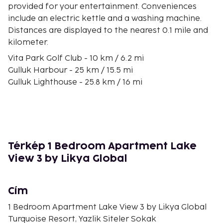
provided for your entertainment. Conveniences
include an electric kettle and a washing machine.
Distances are displayed to the nearest 0.1 mile and
kilometer.
Vita Park Golf Club - 10 km / 6.2 mi
Gulluk Harbour - 25 km / 15.5 mi
Gulluk Lighthouse - 25.8 km / 16 mi
Torba Beach - 26.5 km / 16.4 mi
Bodrum Beach - 28.9 km / 18 mi
Myndos Kapısı - 29.2 km / 18.1 mi
Bodrum Bazaar - 29.2 km / 18.2 mi
Zeki Muren Arts Museum - 29.3 km / 18.2 mi
Térkép 1 Bedroom Apartment Lake
Bodrum Maritime Museum - 29.4 km / 18.3 mi
View 3 by Likya Global
Bodrum Bar Street - 29.4 km / 18.3 mi
Kumbahçe Halk Plajı - 29.5 km / 18.3 mi
Kumbahçe Plajı - 29.5 km / 18.3 mi
Cím
Bodrum Castle - 29.5 km / 18.3 mi
1 Bedroom Apartment Lake View 3 by Likya Global
Bodrum Ferry Terminal - 29.7 km / 18.5 mi
Turquoise Resort, Yazlik Siteler Sokak