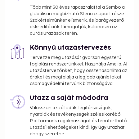
Több mint 30 éves tapasztalattal a Sembo a
globálisan megbízható Stena csoport része.
Szakértelmünket elismerik, és iparágvezető
akkreditációk támogatják, különösen az
autós utazások terén.
Könnyű utazástervezés
Tervezze meg utazását gyorsan egyszerű
foglalási rendszerünkkel. Használja Amelia, AI
utazástervezőnket, hogy összehasonlítsa az
árakat és megtalálja a legjobb ajánlatokat,
csomagvédelmi tervünk biztonságával.
Utazz a saját módodra
Válasszon a szállodák, légitársaságok,
nyaralók és tevékenységek széles köréből.
Platformunk rugalmasságot és fenntartható
utazási lehetőségeket kínál, így úgy utazhat,
ahogy szeretne.