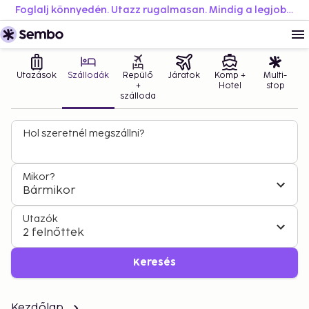
Foglalj könnyedén. Utazz rugalmasan. Mindig a legjobb áron.
Utazások
Szállodák
Repülő
Járatok
Komp +
Multi-
+
Hotel
stop
szálloda
Hol szeretnél megszállni?
Mikor?
Bármikor
Utazók
2 felnőttek
Keresés
Kezdőlap