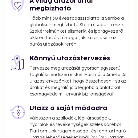
A világ utazói által
You'll be asked to pay the following charges at the
megbízható
property. Fees may include applicable taxes:
Több mint 30 éves tapasztalattal a Sembo a
A tax is imposed by the city: EUR 0.88 per
globálisan megbízható Stena csoport része.
person, per night. This tax does not apply to
Szakértelmünket elismerik, és iparágvezető
children under 18 years of age.
akkreditációk támogatják, különösen az
autós utazások terén.
We have included all charges provided to us by the
property.
Könnyű utazástervezés
Cash transactions at this property cannot
Tervezze meg utazását gyorsan egyszerű
exceed EUR 1000, due to national regulations.
foglalási rendszerünkkel. Használja Amelia, AI
For further details, please contact the property
utazástervezőnket, hogy összehasonlítsa az
using information in the booking confirmation.
árakat és megtalálja a legjobb ajánlatokat,
The seasonal pool will be open from May to
csomagvédelmi tervünk biztonságával.
October.
Utazz a saját módodra
Pool access available from 9:00 AM to 9:00 PM.
A car is recommended for transportation to
Válasszon a szállodák, légitársaságok,
and from this property.
nyaralók és tevékenységek széles köréből.
Platformunk rugalmasságot és fenntartható
utazási lehetőségeket kínál, így úgy utazhat,