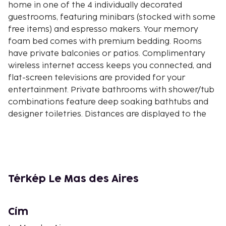
home in one of the 4 individually decorated
guestrooms, featuring minibars (stocked with some
free items) and espresso makers. Your memory
foam bed comes with premium bedding. Rooms
have private balconies or patios. Complimentary
wireless internet access keeps you connected, and
flat-screen televisions are provided for your
entertainment. Private bathrooms with shower/tub
combinations feature deep soaking bathtubs and
designer toiletries. Distances are displayed to the
nearest 0.1 mile and kilometer.
Pont du Gard Museum - 3.3 km / 2 mi
Regordane Way - 5.6 km / 3.5 mi
Maison des Gorges du Gardon - 5.8 km / 3.6 mi
Domaine Le Petit Malo - 6.3 km / 3.9 mi
Térkép Le Mas des Aires
Haribo Candy Museum - 7.6 km / 4.7 mi
Uzes Golf - 8.2 km / 5.1 mi
Cím
Place aux Herbes - 8.2 km / 5.1 mi