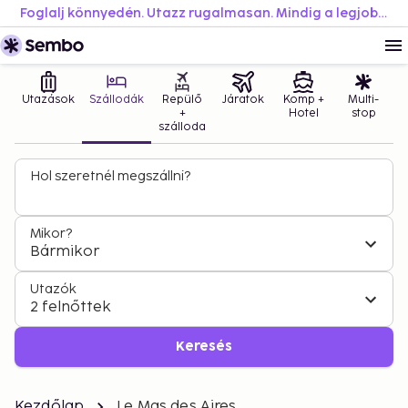
Foglalj könnyedén. Utazz rugalmasan. Mindig a legjobb áron.
Utazások
Szállodák
Repülő
Járatok
Komp +
Multi-
+
Hotel
stop
szálloda
Hol szeretnél megszállni?
Mikor?
Bármikor
Utazók
2 felnőttek
Keresés
Kezdőlap
Le Mas des Aires