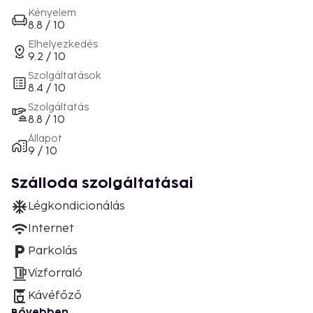
Kényelem
8.8 / 10
Elhelyezkedés
9.2 / 10
Szolgáltatások
8.4 / 10
Szolgáltatás
8.8 / 10
Állapot
9 / 10
Szálloda szolgáltatásai
Légkondicionálás
Internet
Parkolás
Vízforraló
Kávéfőző
Bővebben