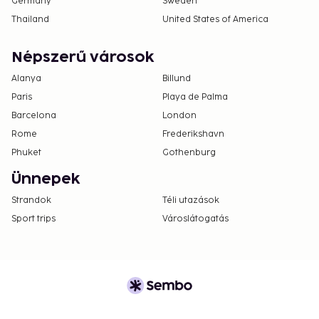
Germany
Sweden
Thailand
United States of America
Népszerű városok
Alanya
Billund
Paris
Playa de Palma
Barcelona
London
Rome
Frederikshavn
Phuket
Gothenburg
Ünnepek
Strandok
Téli utazások
Sport trips
Városlátogatás