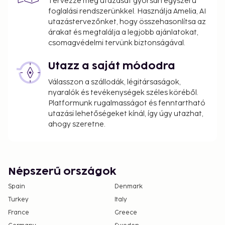
Tervezze meg utazását gyorsan egyszerű
foglalási rendszerünkkel. Használja Amelia, AI
utazástervezőnket, hogy összehasonlítsa az
árakat és megtalálja a legjobb ajánlatokat,
csomagvédelmi tervünk biztonságával.
Utazz a saját módodra
Válasszon a szállodák, légitársaságok,
nyaralók és tevékenységek széles köréből.
Platformunk rugalmasságot és fenntartható
utazási lehetőségeket kínál, így úgy utazhat,
ahogy szeretne.
Népszerű országok
Spain
Denmark
Turkey
Italy
France
Greece