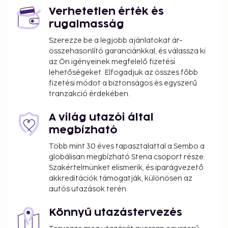
5 floors, elevator.
Verhetetlen érték és
rugalmasság
Arrival
Szerezze be a legjobb ajánlatokat ár-
Between 27 July and 31 August 2013, arrival on
összehasonlító garanciánkkal, és válassza ki
Saturday and a weekly stay. Arrival any day and a
az Ön igényeinek megfelelő fizetési
minimum 2-night stay at all other times. Check-in
lehetőségeket. Elfogadjuk az összes főbb
time: 17:00, check-out time: 10:00.
fizetési módot a biztonságos és egyszerű
tranzakció érdekében.
A világ utazói által
megbízható
Több mint 30 éves tapasztalattal a Sembo a
globálisan megbízható Stena csoport része.
Szakértelmünket elismerik, és iparágvezető
akkreditációk támogatják, különösen az
autós utazások terén.
Könnyű utazástervezés