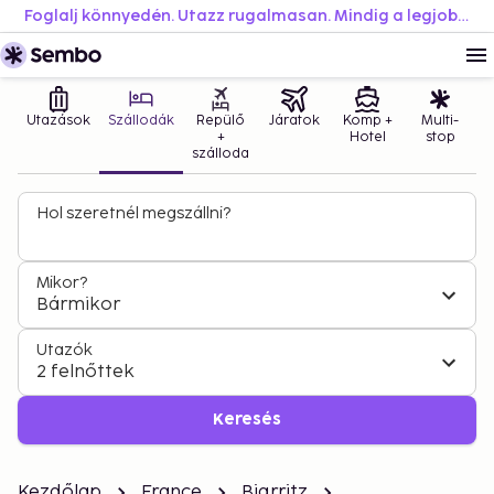
Foglalj könnyedén. Utazz rugalmasan. Mindig a legjobb áron.
Utazások
Szállodák
Repülő
Járatok
Komp +
Multi-
+
Hotel
stop
szálloda
Hol szeretnél megszállni?
Mikor?
Bármikor
Utazók
2 felnőttek
Keresés
Kezdőlap
France
Biarritz