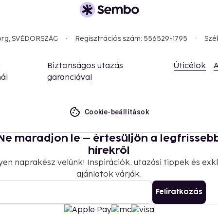
borg, SVÉDORSZÁG
Regisztrációs szám: 556529-1795
Szé
a
Biztonságos utazás
Úticélok
A
ál
garanciával
Cookie-beállítások
Ne maradjon le – értesüljön a legfrisseb
hírekről
yen naprakész velünk! Inspirációk, utazási tippek és exkl
ajánlatok várják.
Feliratkozás