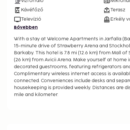
Vízforraló
Mikrohu
Kávéfőző
Terasz
Televízió
Erkély v
Bővebben
With a stay at Welcome Apartments in Jarfalla (Bar
15-minute drive of Strawberry Arena and Stockhol
Barkaby. This hotel is 7.8 mi (12.6 km) from Mall of Scandinavia and 16.1 mi
(26 km) from Avicii Arena. Make yourself at home in
decorated guestrooms, featuring refrigerators and
Complimentary wireless internet access is availab
connected. Conveniences include desks and separat
housekeeping is provided weekly. Distances are dis
mile and kilometer.
Stockholm Quality Outlet Barkaby - 1.6 km / 1 mi
Barkaby Handelsplats - 2 km / 1.2 mi
Kista Galleria - 5.7 km / 3.6 mi
Kistamassan Exhibition and Events Centre - 6.3 km