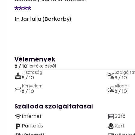
In Jarfalla (Barkarby)
Vélemények
8 / 10
1 értékelésből
Tisztaság
Szolgálta
8 / 10
8 / 10
Kényelem
Állapot
8 / 10
8 / 10
Szálloda szolgáltatásai
Internet
Sütő
Parkolás
Kert