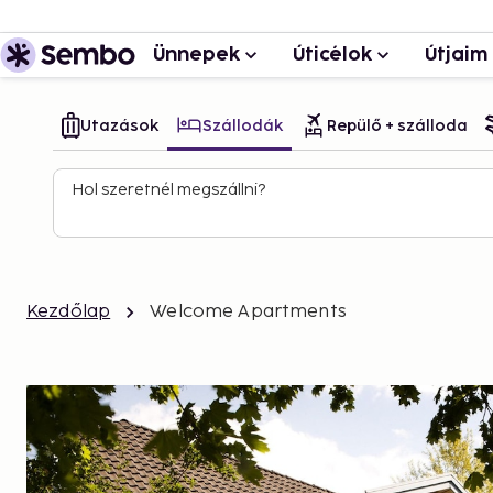
Ünnepek
Úticélok
Útjaim
Utazások
Szállodák
Repülő + szálloda
Hol szeretnél megszállni?
Kezdőlap
Welcome Apartments