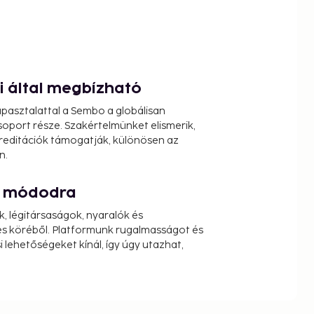
ói által megbízható
pasztalattal a Sembo a globálisan
oport része. Szakértelmünket elismerik,
reditációk támogatják, különösen az
n.
át módodra
k, légitársaságok, nyaralók és
s köréből. Platformunk rugalmasságot és
 lehetőségeket kínál, így úgy utazhat,