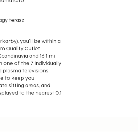
llámú sütő
agy terasz
karby), you'll be within a
m Quality Outlet
 one of the 7 individually
 plasma televisions.
le to keep you
e sitting areas, and
played to the nearest 0.1
 / 3.9 mi