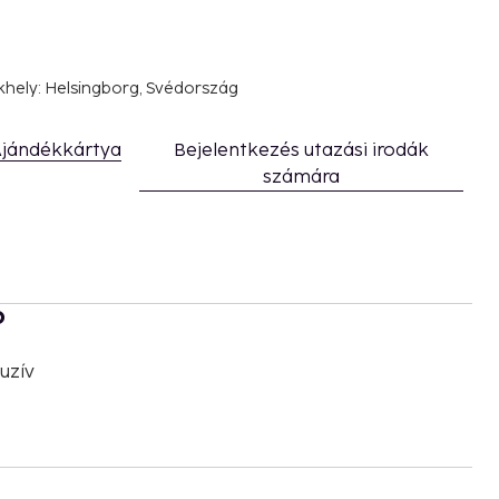
khely: Helsingborg, Svédország
jándékkártya
Bejelentkezés utazási irodák
számára
b
uzív