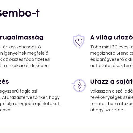
 Sembo-t
s rugalmasság
A világ utaz
at ár-összehasonlító
Több mint 30 éves ta
 Ön igényeinek megfelelő
megbízható Stena cs
k az összes főbb fizetési
és iparágvezető akk
ű tranzakció érdekében.
autós utazások teré
zés
Utazz a saj
gyszerű foglalási
Válasszon a szállodá
mi
, AI utazástervezőnket, hogy
tevékenységek széle
alálja a legjobb ajánlatokat,
fenntartható utazási
 coffee/tea in a common
gával.
ahogy szeretne.
 the views from a garden
 wireless internet
 from 5:00 AM to 9:30 AM