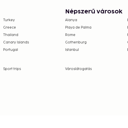
ee.
45 for adults and SEK 73
Népszerű városok
Turkey
Alanya
nd deposits may not
Greece
Playa de Palma
Thailand
Rome
hen occupying the parent
Canary Islands
Gothenburg
Portugal
Istanbul
Sport trips
Városlátogatás