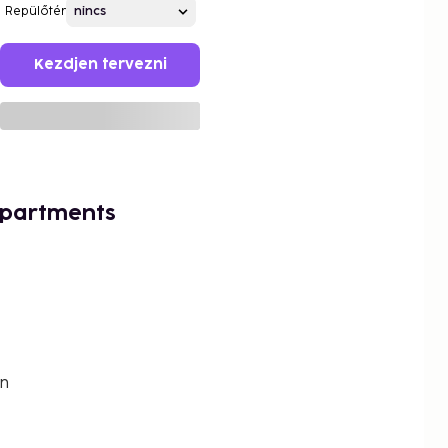
Repülőtér
Kezdjen tervezni
Apartments
en