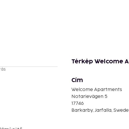
Térkép Welcome 
tás
Cím
Welcome Apartments
Notarievägen 5
17746
Barkarby, Jarfalla, Swed