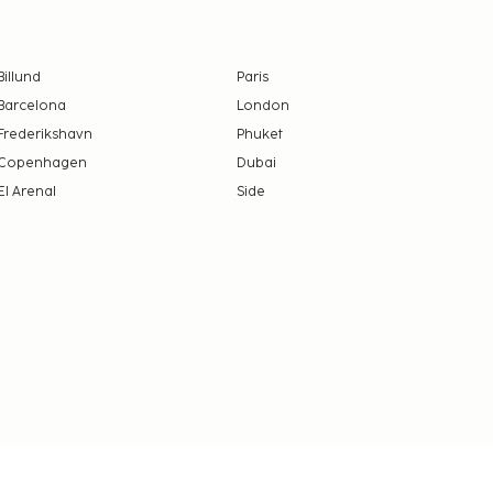
Billund
Paris
Barcelona
London
Frederikshavn
Phuket
Copenhagen
Dubai
El Arenal
Side