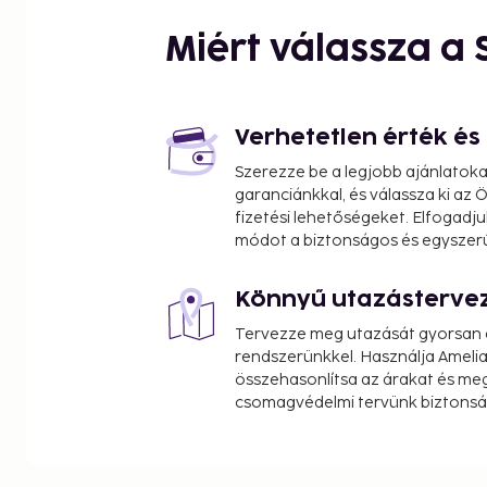
Sollentuna Centrum - 6.8 km / 4.2 mi
Solvalla Loppis - 10.9 km / 6.8 mi
Miért válassza a
Ulriksdal Palace - 11.3 km / 7 mi
Bromma Blocks - 12.2 km / 7.6 mi
Mall of Scandinavia - 12.6 km / 7.8 mi
Strawberry Arena - 12.9 km / 8 mi
Verhetetlen érték é
Solna Business Park - 13 km / 8.1 mi
Szerezze be a legjobb ajánlatok
Butterfly House - 13.2 km / 8.2 mi
garanciánkkal, és válassza ki az
Drottningholm Palace - 13.4 km / 8.3 mi
fizetési lehetőségeket. Elfogadju
Haga Park - 13.6 km / 8.4 mi
módot a biztonságos és egyszer
Haga Palace - 13.6 km / 8.5 mi
Könnyű utazásterve
The nearest airports are:
Stockholm (BMA-Bromma) - 13.5 km / 8.4 mi
Tervezze meg utazását gyorsan e
Stockholm Arlanda Airport (ARN) - 36.7 km / 22.8 
rendszerünkkel. Használja Amelia
összehasonlítsa az árakat és megt
Featured amenities include laundry facilities and
csomagvédelmi tervünk biztonsá
area. Free self parking is available onsite. Take in
and make use of amenities such as complimentary
access. Buffet breakfasts are served on weekdays