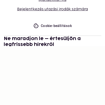
Bejelentkezés utazási irodák számára
Cookie-beállítások
Ne maradjon le – értesüljön a
legfrissebb hírekről
Legyen naprakész velünk! Inspirációk, utazási
tippek és exkluzív ajánlatok várják.
Feliratkozás
©
2026
Stena Line Travel Group AB