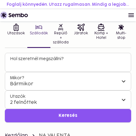
Foglalj könnyedén. Utazz rugalmasan. Mindig a legjobb áron.
Utazások
Szállodák
Repülő
Járatok
Komp +
Multi-
+
Hotel
stop
szálloda
Hol szeretnél megszállni?
Mikor?
Bármikor
Utazók
2 felnőttek
Keresés
Kezdőlap
NA VALENTA