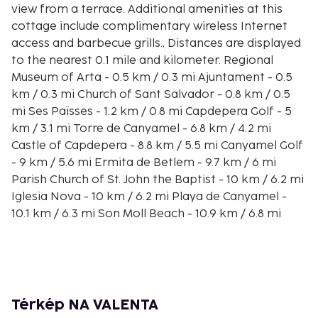
view from a terrace. Additional amenities at this
cottage include complimentary wireless Internet
access and barbecue grills., Distances are displayed
to the nearest 0.1 mile and kilometer. Regional
Museum of Arta - 0.5 km / 0.3 mi Ajuntament - 0.5
km / 0.3 mi Church of Sant Salvador - 0.8 km / 0.5
mi Ses Païsses - 1.2 km / 0.8 mi Capdepera Golf - 5
km / 3.1 mi Torre de Canyamel - 6.8 km / 4.2 mi
Castle of Capdepera - 8.8 km / 5.5 mi Canyamel Golf
- 9 km / 5.6 mi Ermita de Betlem - 9.7 km / 6 mi
Parish Church of St. John the Baptist - 10 km / 6.2 mi
Iglesia Nova - 10 km / 6.2 mi Playa de Canyamel -
10.1 km / 6.3 mi Son Moll Beach - 10.9 km / 6.8 mi
Cala Agulla Beach - 11.4 km / 7.1 mi Cala Ratjada Port
- 11.7 km / 7.3 mi The nearest major airport is Palma
de Mallorca (PMI) - 68.6 km / 42.6 mi
Make yourself comfortable in your air-conditioned
cottage, featuring a refrigerator and a microwave.
Térkép NA VALENTA