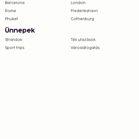
Barcelona
London
Rome
Frederikshavn
Phuket
Gothenburg
Ünnepek
Strandok
Téli utazások
Sport trips
Városlátogatás