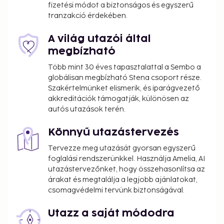
fizetési módot a biztonságos és egyszerű
tranzakció érdekében.
A világ utazói által
megbízható
Több mint 30 éves tapasztalattal a Sembo a
globálisan megbízható Stena csoport része.
Szakértelmünket elismerik, és iparágvezető
akkreditációk támogatják, különösen az
autós utazások terén.
Könnyű utazástervezés
Tervezze meg utazását gyorsan egyszerű
foglalási rendszerünkkel. Használja Amelia, AI
utazástervezőnket, hogy összehasonlítsa az
árakat és megtalálja a legjobb ajánlatokat,
csomagvédelmi tervünk biztonságával.
Utazz a saját módodra