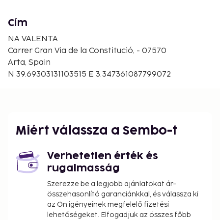
The bathroom has a shower.Conveniences include
an iron/ironing board, and a crib/infant bed
Cím
(complimentary) can be requested.
NA VALENTA
Carrer Gran Via de la Constitució, - 07570
Arta, Spain
N 39.69303131103515 E 3.347361087799072
Miért válassza a Sembo-t
Verhetetlen érték és
rugalmasság
Szerezze be a legjobb ajánlatokat ár-
összehasonlító garanciánkkal, és válassza ki
az Ön igényeinek megfelelő fizetési
lehetőségeket. Elfogadjuk az összes főbb