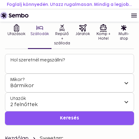
Foglalj könnyedén. Utazz rugalmasan. Mindig a legjobb áron.
Utazások
Szállodák
Repülő
Járatok
Komp +
Multi-
+
Hotel
stop
szálloda
Hol szeretnél megszállni?
Mikor?
Bármikor
Utazók
2 felnőttek
Keresés
Kezdőlap
Sweetarc