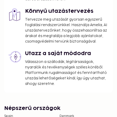
Könnyű utazástervezés
Tervezze meg utazását gyorsan egyszerű
foglalási rendszerünkkel. Használja Amelia, AI
utazástervezőnket, hogy összehasonlítsa az
árakat és megtalálja a legjobb ajánlatokat,
csomagvédelmi tervünk biztonságával.
Utazz a saját módodra
Válasszon a szállodák, légitársaságok,
nyaralók és tevékenységek széles köréből.
Platformunk rugalmasságot és fenntartható
utazási lehetőségeket kínál, így úgy utazhat,
ahogy szeretne.
Népszerű országok
Spain
Denmark