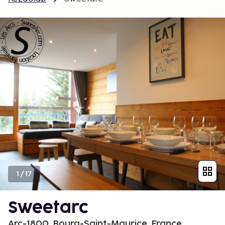
1
/
17
Sweetarc
Arc-1800, Bourg-Saint-Maurice, France