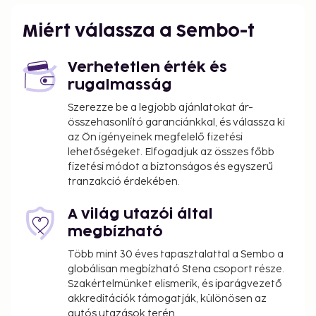
property. Fees may include applicable taxes:
Miért válassza a Sembo-t
Breakage deposit: EUR 2000.00 per stay
A tax is imposed by the city: EUR 4.00 per
person, per night. This tax does not apply to
Verhetetlen érték és
children under 18 years of age.
rugalmasság
Szerezze be a legjobb ajánlatokat ár-
We have included all charges provided to us by the
összehasonlító garanciánkkal, és válassza ki
property.
az Ön igényeinek megfelelő fizetési
Cash transactions at this property cannot
lehetőségeket. Elfogadjuk az összes főbb
fizetési módot a biztonságos és egyszerű
exceed EUR 1000, due to national regulations.
tranzakció érdekében.
For further details, please contact the property
using information in the booking confirmation.
A világ utazói által
This property's policy is to refuse certain
megbízható
bookings for the purpose of group events or
parties, including pre-wedding stag/bachelor
Több mint 30 éves tapasztalattal a Sembo a
globálisan megbízható Stena csoport része.
and hen/bachelorette parties.
Szakértelmünket elismerik, és iparágvezető
The property is professionally cleaned.
akkreditációk támogatják, különösen az
autós utazások terén.