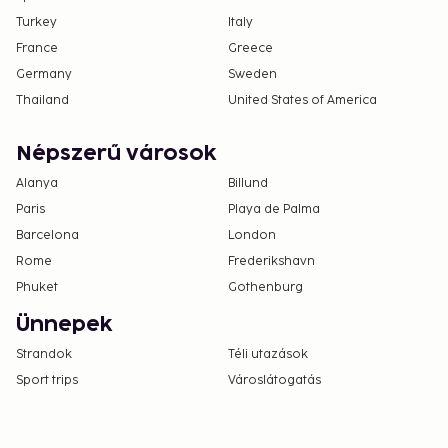
Turkey
Italy
France
Greece
Germany
Sweden
Thailand
United States of America
Népszerű városok
Alanya
Billund
Paris
Playa de Palma
Barcelona
London
Rome
Frederikshavn
Phuket
Gothenburg
Ünnepek
Strandok
Téli utazások
Sport trips
Városlátogatás