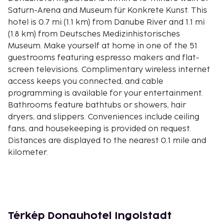
Saturn-Arena and Museum für Konkrete Kunst. This
hotel is 0.7 mi (1.1 km) from Danube River and 1.1 mi
(1.8 km) from Deutsches Medizinhistorisches
Museum. Make yourself at home in one of the 51
guestrooms featuring espresso makers and flat-
screen televisions. Complimentary wireless internet
access keeps you connected, and cable
programming is available for your entertainment.
Bathrooms feature bathtubs or showers, hair
dryers, and slippers. Conveniences include ceiling
fans, and housekeeping is provided on request.
Distances are displayed to the nearest 0.1 mile and
kilometer.
Saturn-Arena - 1 km / 0.6 mi
Museum für Konkrete Kunst - 1.1 km / 0.7 mi
Danube River - 1.1 km / 0.7 mi
Stadttheater Ingolstadt - 1.3 km / 0.8 mi
Neues Schloss - 1.5 km / 0.9 mi
Térkép Donauhotel Ingolstadt