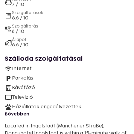
7 / 10
Szolgáltatások
6.6 / 10
Szolgáltatás
8 / 10
Állapot
6.6 / 10
Szálloda szolgáltatásai
Internet
Parkolás
Kávéfőző
Televízió
Háziállatok engedélyezettek
Bővebben
Located in Ingolstadt (Münchener Straße),
Donauhotel Ingolstadt is within a 15-minute walk of