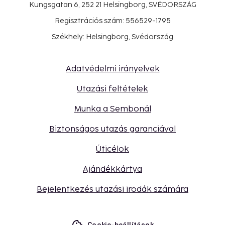
Kungsgatan 6, 252 21 Helsingborg, SVÉDORSZÁG
Regisztrációs szám: 556529-1795
Székhely: Helsingborg, Svédország
Adatvédelmi irányelvek
Utazási feltételek
Munka a Sembonál
Biztonságos utazás garanciával
Úticélok
Ajándékkártya
Bejelentkezés utazási irodák számára
Cookie-beállítások