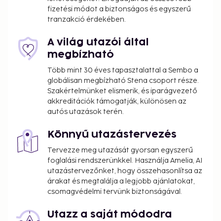
on weekends from 7:00 AM to 11:00 AM for a fee.
fizetési módot a biztonságos és egyszerű
Fee for buffet breakfast: approximately EUR 16
tranzakció érdekében.
for adults and EUR 9 for children
Pet fee: EUR 15 per pet, per night
A világ utazói által
Service animals are exempt from fees
megbízható
Több mint 30 éves tapasztalattal a Sembo a
The above list may not be comprehensive. Fees and
globálisan megbízható Stena csoport része.
deposits may not include tax and are subject to
Szakértelmünket elismerik, és iparágvezető
change.
akkreditációk támogatják, különösen az
autós utazások terén.
Könnyű utazástervezés
Tervezze meg utazását gyorsan egyszerű
foglalási rendszerünkkel. Használja Amelia, AI
utazástervezőnket, hogy összehasonlítsa az
árakat és megtalálja a legjobb ajánlatokat,
csomagvédelmi tervünk biztonságával.
Utazz a saját módodra