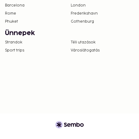
Barcelona
London
Rome
Frederikshavn
Phuket
Gothenburg
Ünnepek
Strandok
Téli utazások
Sport trips
Városlátogatás