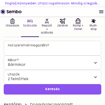
Foglalj könnyedén. Utazz rugalmasan. Mindig a legjobb áron.
Utazások
Szállodák
Repülő
Járatok
Komp +
Multi-
+
Hotel
stop
szálloda
Hol szeretnél megszállni?
Mikor?
Bármikor
Utazók
2 felnőttek
Keresés
Kezdőlap
Donauhotel Ingolstadt