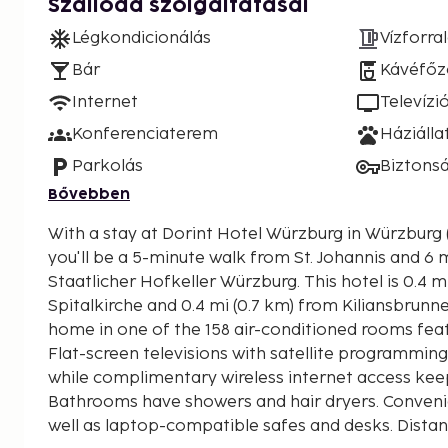
Szálloda szolgáltatásai
Légkondicionálás
Vízforra
Bár
Kávéfőz
Internet
Televízi
Konferenciaterem
Háziáll
Parkolás
Biztons
Bővebben
With a stay at Dorint Hotel Würzburg in Würzburg 
you'll be a 5-minute walk from St. Johannis and 6
Staatlicher Hofkeller Würzburg. This hotel is 0.4 mi (0.6 km) from
Spitalkirche and 0.4 mi (0.7 km) from Kiliansbrunn
home in one of the 158 air-conditioned rooms feat
Flat-screen televisions with satellite programmin
while complimentary wireless internet access ke
Bathrooms have showers and hair dryers. Conveni
well as laptop-compatible safes and desks. Distan