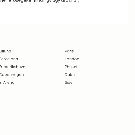
 lehetőségeket kínál, így úgy utazhat,
Billund
Paris
Barcelona
London
Frederikshavn
Phuket
Copenhagen
Dubai
El Arenal
Side