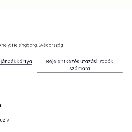
khely: Helsingborg, Svédország
jándékkártya
Bejelentkezés utazási irodák
számára
b
uzív