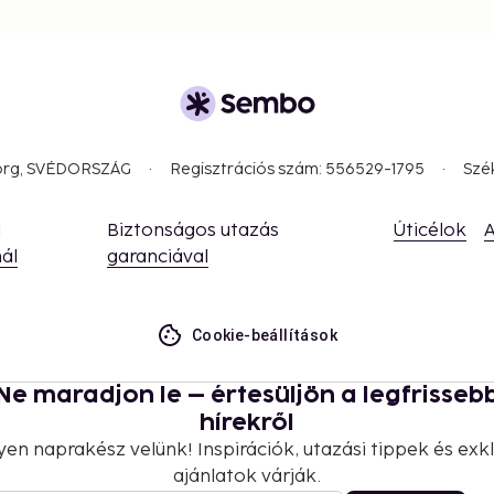
availability)
 availability)
nd deposits may not
borg, SVÉDORSZÁG
Regisztrációs szám: 556529-1795
Szé
 parent or guardian's
a
Biztonságos utazás
Úticélok
A
strooms.
ál
garanciával
 which are subject to
g the property using the
Cookie-beállítások
 the property directly,
g confirmation
 section).
Ne maradjon le – értesüljön a legfrisseb
hírekről
yen naprakész velünk! Inspirációk, utazási tippek és exkl
ajánlatok várják.