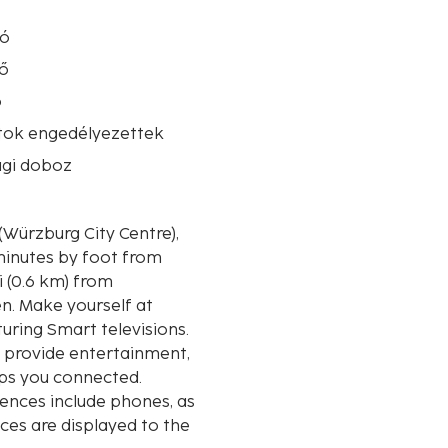
ló
ő
ó
atok engedélyezettek
ági doboz
(Würzburg City Centre),
 minutes by foot from
en. Make yourself at
uring Smart televisions.
g provide entertainment,
eps you connected.
ences include phones, as
ces are displayed to the