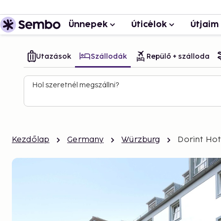
Ünnepek
Úticélok
Útjaim
Utazások
Szállodák
Repülő + szálloda
Hol szeretnél megszállni?
Kezdőlap
Germany
Würzburg
Dorint Ho