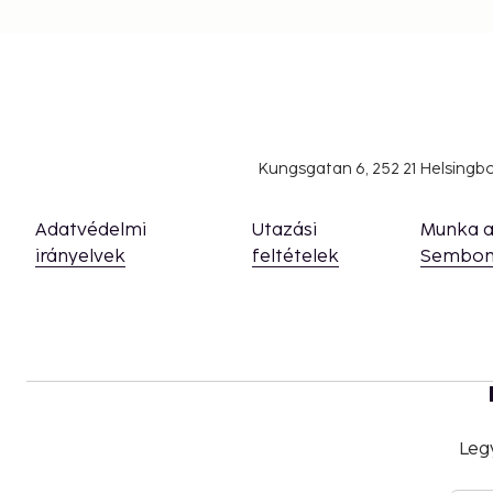
Service animals are exempt from fees
Early check-in is available for a fee (subject to 
Late check-out is available for a fee (subject to
The above list may not be comprehensive. Fees a
include tax and are subject to change.
Kungsgatan 6, 252 21 Helsing
Up to 11 children stay free when occupying the
room, using existing bedding.
Adatvédelmi
Utazási
Munka 
Only registered guests are allowed in the gue
irányelvek
feltételek
Sembon
The property has connecting/adjoining rooms,
availability and can be requested by contactin
number on the booking confirmation.
Guests can arrange to bring pets by contacting
using the contact information on the bookin
(surcharges apply and can be found in the Fees
Parking height restrictions apply.
Contactless check-out is available.
Leg