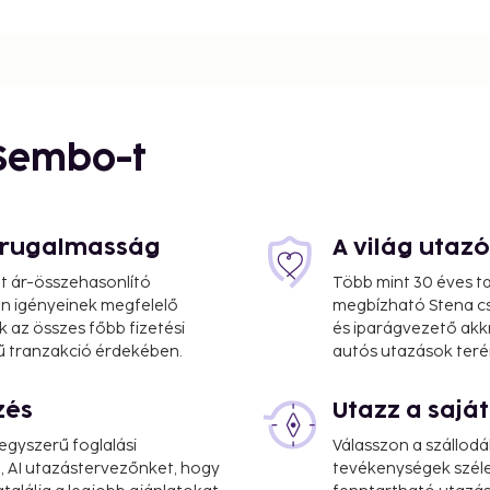
 Sembo-t
s rugalmasság
A világ utaz
at ár-összehasonlító
Több mint 30 éves ta
 Ön igényeinek megfelelő
megbízható Stena cs
k az összes főbb fizetési
és iparágvezető akk
ű tranzakció érdekében.
autós utazások teré
zés
Utazz a saj
gyszerű foglalási
Válasszon a szállodá
65.8 mi
, AI utazástervezőnket, hogy
tevékenységek széle