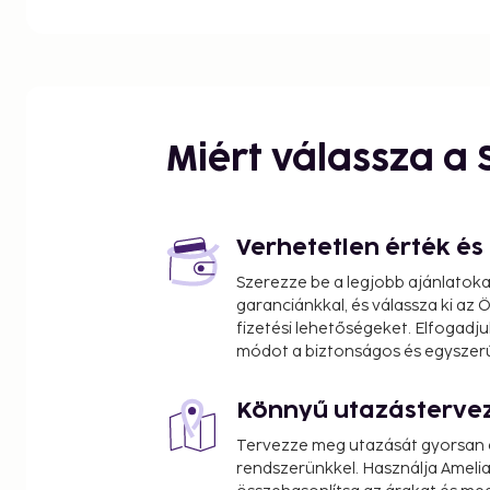
nearest 0.1 mile and kilometer.
St. Johannis - 0.4 km / 0.3 mi
Staatlicher Hofkeller Würzburg - 0.5 km / 0.3 mi
Stift Haug - 0.6 km / 0.3 mi
Spitalkirche - 0.6 km / 0.4 mi
Würzburg Residence - 0.7 km / 0.4 mi
Miért válassza a
Franconia Fountain - 0.7 km / 0.4 mi
Martin von Wagner Museum - 0.7 km / 0.4 mi
Kiliansbrunnen - 0.7 km / 0.5 mi
Juliusspital - 0.8 km / 0.5 mi
Verhetetlen érték é
St. Augustine's Church - 0.9 km / 0.6 mi
Szerezze be a legjobb ajánlatok
Würzburg Cathedral - 0.9 km / 0.6 mi
garanciánkkal, és válassza ki az
Neumünster - 0.9 km / 0.6 mi
fizetési lehetőségeket. Elfogadju
Falkenhaus - 0.9 km / 0.6 mi
módot a biztonságos és egyszer
Dom St Kilian - 0.9 km / 0.6 mi
Augustiner Kloster - 1 km / 0.6 mi
Könnyű utazásterve
The nearest airports are:
Tervezze meg utazását gyorsan e
Nuremberg (NUE-Nuremberg Airport) - 105.8 km / 
rendszerünkkel. Használja Amelia