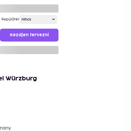
Repülőtér
Kezdjen tervezni
el Würzburg
rmany