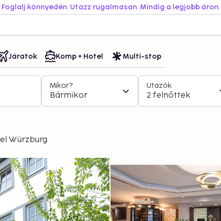
Foglalj könnyedén. Utazz rugalmasan. Mindig a legjobb áron.
Járatok
Komp + Hotel
Multi-stop
Mikor?
Utazók
Bármikor
2 felnőttek
tel Würzburg