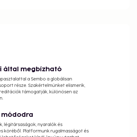
ói által megbízható
pasztalattal a Sembo a globálisan
oport része. Szakértelmünket elismerik,
reditációk támogatják, különösen az
n.
át módodra
k, légitársaságok, nyaralók és
s köréből. Platformunk rugalmasságot és