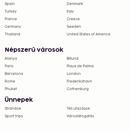
Spain
Denmark
Turkey
Italy
France
Greece
Germany
Sweden
Thailand
United States of America
Népszerű városok
Alanya
Billund
Paris
Playa de Palma
Barcelona
London
Rome
Frederikshavn
Phuket
Gothenburg
Ünnepek
Strandok
Téli utazások
Sport trips
Városlátogatás