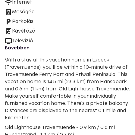
Internet
Mosógép
Parkolás
Kávéfőző
Televízió
Bővebben
With a stay at this vacation home in Lübeck
(Travemuende), you'll be within a 10-minute drive of
Travemuende Ferry Port and Priwall Peninsula. This
vacation home is 14.5 mi (23.3 km) from Hansapark
and 0.6 mi (1 km) from Old Lighthouse Travemuende.
Make yourself comfortable in your individually
furnished vacation home. There's a private balcony.
Distances are displayed to the nearest 0.1 mile and
kilometer.
Old Lighthouse Travemuende - 0.9 km / 0.5 mi
Hundestrand - 1.2 km / 0.7 mi