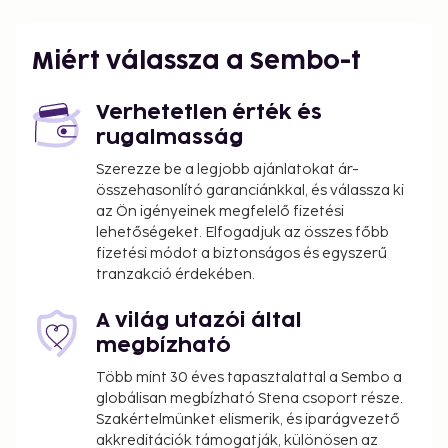
Free self parking is available onsite. Enjoy the
recreation opportunities such as a sauna or make
Miért válassza a Sembo-t
use of other amenities including complimentary
wireless internet access.
Verhetetlen érték és
You'll be asked to pay the following charges at the
rugalmasság
property. Fees may include applicable taxes:
Szerezze be a legjobb ajánlatokat ár-
Breakage deposit: EUR 110.0 per stay
összehasonlító garanciánkkal, és válassza ki
az Ön igényeinek megfelelő fizetési
We have included all charges provided to us by the
lehetőségeket. Elfogadjuk az összes főbb
property.
fizetési módot a biztonságos és egyszerű
tranzakció érdekében.
A világ utazói által
megbízható
Több mint 30 éves tapasztalattal a Sembo a
globálisan megbízható Stena csoport része.
Szakértelmünket elismerik, és iparágvezető
akkreditációk támogatják, különösen az