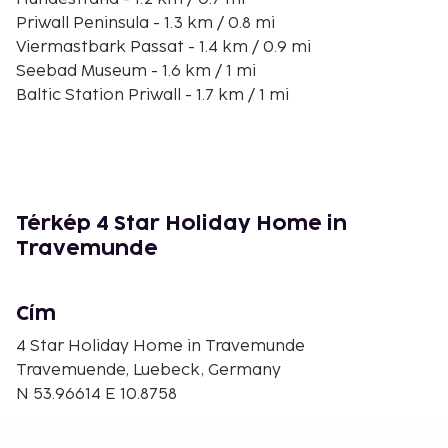
Priwall Peninsula - 1.3 km / 0.8 mi
Viermastbark Passat - 1.4 km / 0.9 mi
Seebad Museum - 1.6 km / 1 mi
Baltic Station Priwall - 1.7 km / 1 mi
Pötenitzer Wiek - 2.3 km / 1.4 mi
Travemuende Ferry Port - 3.8 km / 2.3 mi
Hundestrand - 3.9 km / 2.4 mi
Niendorf Beach - 4.7 km / 2.9 mi
Karls Adventure Village - Warnsdorf - 5.1 km / 3.2 mi
Térkép 4 Star Holiday Home in
Niendorf Bird Park - 6.9 km / 4.3 mi
Travemunde
Timmendorfer Beach - 6.9 km / 4.3 mi
Hundestrand - 7 km / 4.3 mi
Hemmelsdorfer See - 7.5 km / 4.7 mi
Cím
The nearest airports are:
4 Star Holiday Home in Travemunde
Lübeck (LBC) - 41.8 km / 26 mi
Travemuende, Luebeck, Germany
Hamburg Airport (HAM) - 89.4 km / 55.5 mi
N 53.96614 E 10.8758
Hamburg Finkenwerder Airport (XFW) - 109.4 km /
68 mi