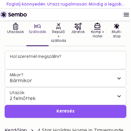
Foglalj könnyedén. Utazz rugalmasan. Mindig a legjobb áron.
Utazások
Szállodák
Repülő
Járatok
Komp +
Multi-
+
Hotel
stop
szálloda
Hol szeretnél megszállni?
Mikor?
Bármikor
Utazók
2 felnőttek
Keresés
Kezdőlap
4 Star Holiday Home in Travemunde