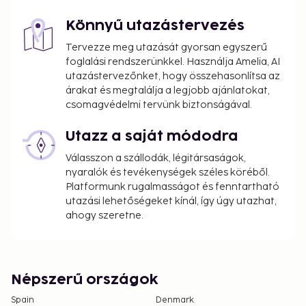
property.
Könnyű utazástervezés
Airport shuttle fee: EUR 49 per person
(roundtrip)
Tervezze meg utazását gyorsan egyszerű
Airport shuttle fee per child: EUR 49 (roundtrip),
foglalási rendszerünkkel. Használja Amelia, AI
utazástervezőnket, hogy összehasonlítsa az
(up to 17 years old)
árakat és megtalálja a legjobb ajánlatokat,
Late check-in fee: EUR 30 for check-in between
csomagvédelmi tervünk biztonságával.
9:00 PM and 1:00 AM
Utazz a saját módodra
The above list may not be comprehensive. Fees and
deposits may not include tax and are subject to
Válasszon a szállodák, légitársaságok,
change.
nyaralók és tevékenységek széles köréből.
Platformunk rugalmasságot és fenntartható
Only registered guests are allowed in the
utazási lehetőségeket kínál, így úgy utazhat,
guestrooms.
ahogy szeretne.
The property is professionally cleaned.
Contactless check-out is available.
Népszerű országok
Spain
Denmark