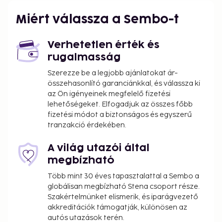
The nearest airports are:
Miért válassza a Sembo-t
Humberto Delgado Airport (LIS) - 12.2 km / 7.6 mi
Cascais (CAT) - 19.6 km / 12.2 mi
Verhetetlen érték és
The preferred airport for this apartment is
rugalmasság
Humberto Delgado Airport (LIS).
Szerezze be a legjobb ajánlatokat ár-
A roundtrip airport shuttle is provided for a
összehasonlító garanciánkkal, és válassza ki
surcharge (available on request). Take in the views
az Ön igényeinek megfelelő fizetési
from a terrace.
lehetőségeket. Elfogadjuk az összes főbb
fizetési módot a biztonságos és egyszerű
You'll be asked to pay the following charges at the
tranzakció érdekében.
property. Fees may include applicable taxes:
Deposit: EUR 200.0 per stay
A világ utazói által
A tax is imposed by the city: EUR 4.00 per
megbízható
person, per night, up to 7 nights. This tax does
Több mint 30 éves tapasztalattal a Sembo a
not apply to children under 13 years of age.
globálisan megbízható Stena csoport része.
Administrative fee: EUR 2 per person, per night
Szakértelmünket elismerik, és iparágvezető
akkreditációk támogatják, különösen az
We have included all charges provided to us by the
autós utazások terén.