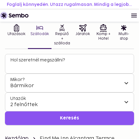
Foglalj könnyedén. Utazz rugalmasan. Mindig a legjobb áron.
Utazások
Szállodák
Repülő
Járatok
Komp +
Multi-
+
Hotel
stop
szálloda
Hol szeretnél megszállni?
Mikor?
Bármikor
Utazók
2 felnőttek
Keresés
Kezdőlap
Find Me Inn Alcantara Terrace