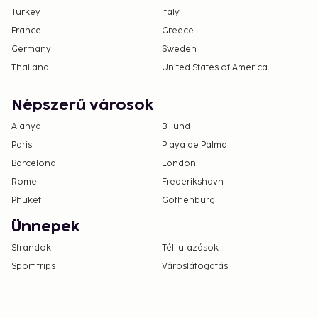
Turkey
Italy
France
Greece
Germany
Sweden
Thailand
United States of America
Népszerű városok
Alanya
Billund
Paris
Playa de Palma
Barcelona
London
Rome
Frederikshavn
Phuket
Gothenburg
Ünnepek
Strandok
Téli utazások
Sport trips
Városlátogatás