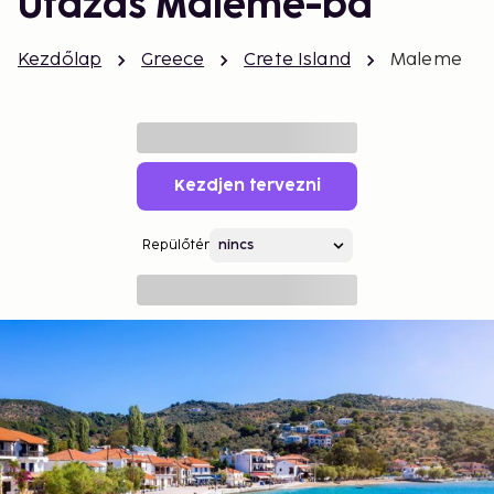
Utazás Maleme-ba
Kezdőlap
Greece
Crete Island
Maleme
Kezdjen tervezni
Repülőtér