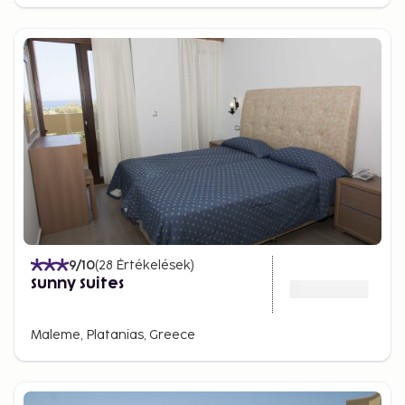
Chania, heading towards the island of Agii Theodori
to discover the island's nature and the vast blue sea.
9
/10
(
28
Értékelések
)
Sunny Suites
Maleme, Platanias, Greece