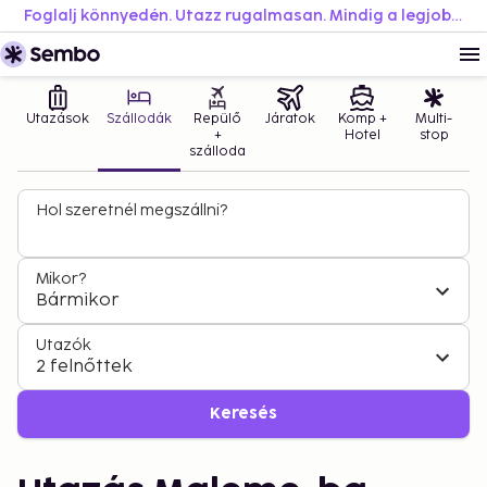
Foglalj könnyedén. Utazz rugalmasan. Mindig a legjobb áron.
Utazások
Szállodák
Repülő
Járatok
Komp +
Multi-
+
Hotel
stop
szálloda
Hol szeretnél megszállni?
Mikor?
Bármikor
Utazók
2 felnőttek
Keresés