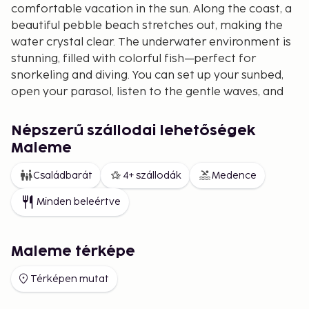
comfortable vacation in the sun. Along the coast, a
beautiful pebble beach stretches out, making the
water crystal clear. The underwater environment is
stunning, filled with colorful fish—perfect for
snorkeling and diving. You can set up your sunbed,
open your parasol, listen to the gentle waves, and
enjoy the warm rays of the sun. If you prefer a
velvety sand beach, Elafonissi and Falassarna
Népszerű szállodai lehetőségek
beaches are nearby.
Maleme
Maleme has everything you need; tavernas, cafés,
Családbarát
4+ szállodák
Medence
restaurants, and shops. Should you wish for a wider
array of experiences, larger towns are close by.
Minden beleértve
Platanias is about 6 km to the west, while Chania,
the island's largest city, is approximately 18 km to
the east. These towns offer lively centers filled with
Maleme térképe
shops—from large retail chains to smaller, unique
boutiques. There's a vibrant nightlife with clubs,
Térképen mutat
bars, and pubs. You can easily reach these towns by