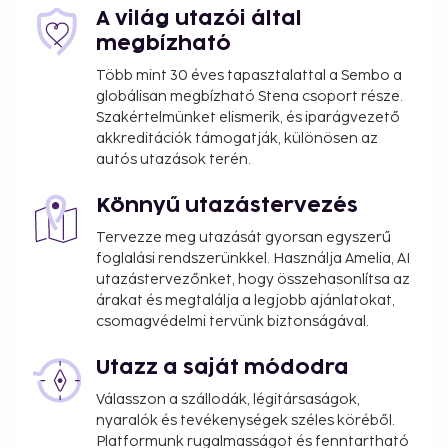
A világ utazói által
megbízható
Több mint 30 éves tapasztalattal a Sembo a
globálisan megbízható Stena csoport része.
Szakértelmünket elismerik, és iparágvezető
akkreditációk támogatják, különösen az
autós utazások terén.
Könnyű utazástervezés
Tervezze meg utazását gyorsan egyszerű
foglalási rendszerünkkel. Használja Amelia, AI
utazástervezőnket, hogy összehasonlítsa az
árakat és megtalálja a legjobb ajánlatokat,
csomagvédelmi tervünk biztonságával.
Utazz a saját módodra
Válasszon a szállodák, légitársaságok,
nyaralók és tevékenységek széles köréből.
Platformunk rugalmasságot és fenntartható