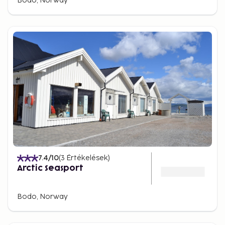
Bodo, Norway
7.4
/10
(
3
Értékelések
)
Arctic Seasport
Bodo, Norway