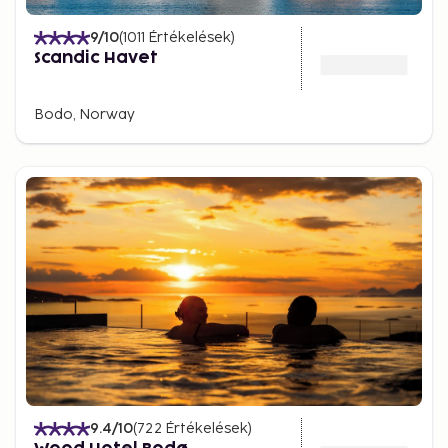
9
/10
(
1011
Értékelések
)
Scandic Havet
Bodo, Norway
9.4
/10
(
722
Értékelések
)