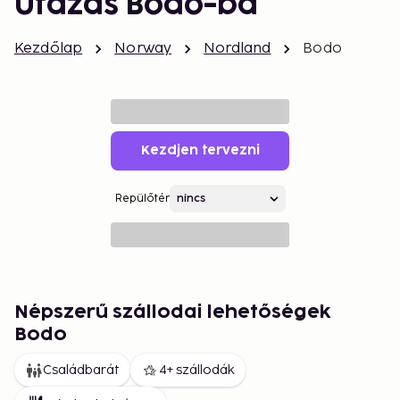
Utazás Bodo-ba
Kezdőlap
Norway
Nordland
Bodo
Kezdjen tervezni
Repülőtér
Népszerű szállodai lehetőségek
Bodo
Családbarát
4+ szállodák