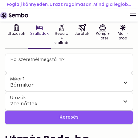
Foglalj könnyedén. Utazz rugalmasan. Mindig a legjobb áron.
Utazások
Szállodák
Repülő
Járatok
Komp +
Multi-
+
Hotel
stop
szálloda
Hol szeretnél megszállni?
Mikor?
Bármikor
Utazók
2 felnőttek
Keresés