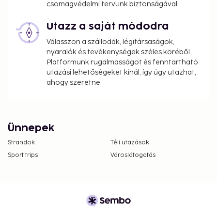
csomagvédelmi tervünk biztonságával.
Utazz a saját módodra
Válasszon a szállodák, légitársaságok,
nyaralók és tevékenységek széles köréből.
Platformunk rugalmasságot és fenntartható
utazási lehetőségeket kínál, így úgy utazhat,
ahogy szeretne.
Ünnepek
Strandok
Téli utazások
Sport trips
Városlátogatás