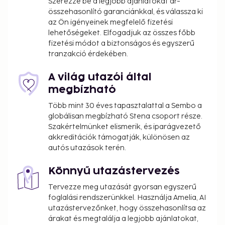
Szerezze be a legjobb ajánlatokat ár-
összehasonlító garanciánkkal, és válassza ki
az Ön igényeinek megfelelő fizetési
lehetőségeket. Elfogadjuk az összes főbb
fizetési módot a biztonságos és egyszerű
tranzakció érdekében.
A világ utazói által
megbízható
Több mint 30 éves tapasztalattal a Sembo a
globálisan megbízható Stena csoport része.
Szakértelmünket elismerik, és iparágvezető
akkreditációk támogatják, különösen az
autós utazások terén.
Könnyű utazástervezés
Tervezze meg utazását gyorsan egyszerű
foglalási rendszerünkkel. Használja Amelia, AI
utazástervezőnket, hogy összehasonlítsa az
árakat és megtalálja a legjobb ajánlatokat,