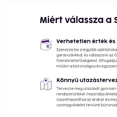
Miért válassza a
Verhetetlen érték é
Szerezze be a legjobb ajánlatok
garanciánkkal, és válassza ki az
fizetési lehetőségeket. Elfogadju
módot a biztonságos és egyszer
Könnyű utazásterve
Tervezze meg utazását gyorsan e
rendszerünkkel. Használja Amelia
összehasonlítsa az árakat és megt
csomagvédelmi tervünk biztonsá