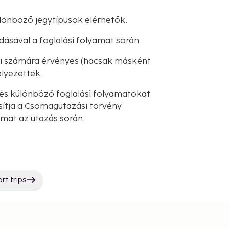
lönböző jegytípusok elérhetők.
dásával a foglalási folyamat során
iói számára érvényes (hacsak másként
lyezettek.
és különböző foglalási folyamatokat
sítja a Csomagutazási törvény
lmat az utazás során.
rt trips