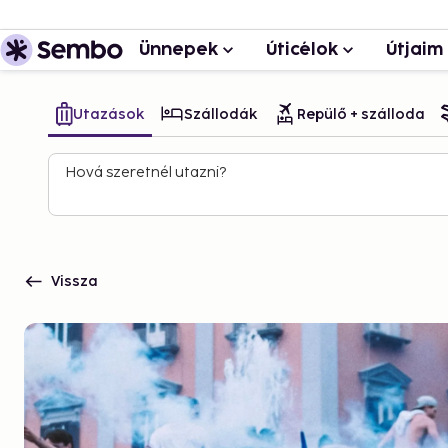
Ünnepek
Úticélok
Útjaim
Utazások
Szállodák
Repülő + szálloda
Hová szeretnél utazni?
Vissza