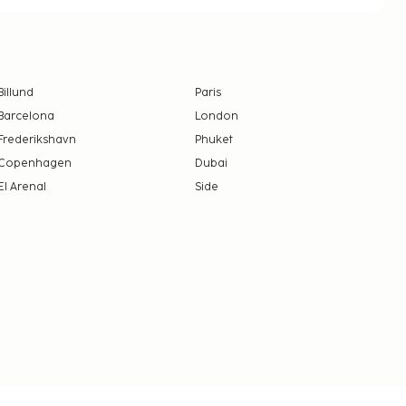
Billund
Paris
Barcelona
London
Frederikshavn
Phuket
Copenhagen
Dubai
El Arenal
Side