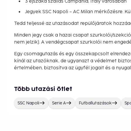
3 éjszaka szállás Campania, Italy városában
Jegyek SSC Napoli – AC Milan mérkőzésre. Kü
Tedd teljessé az utazásodat repülőjáratok hozzáa
Minden jegy csak a hazai csapat szurkolói/szekc
nem jelzik). A vendégcsapat szurkolói nem engedé
Egy csomagutazás és egy összekapcsolt elrendez
kínál az utazóknak, de ugyanazt a védelmet bizto
értelmében, biztosítva az ügyfél jogait és a nyuga
Több utazási ötlet
SSC Napoli
Serie A
Futballutazások
Spo