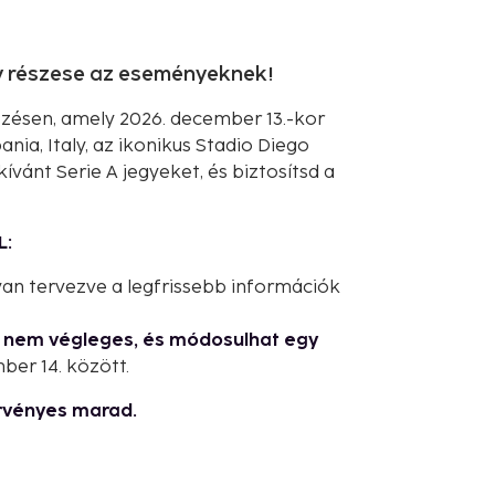
gy részese az eseményeknek!
őzésen, amely 2026. december 13.-kor
ia, Italy, az ikonikus Stadio Diego
vánt Serie A jegyeket, és biztosítsd a
L:
an tervezve a legfrissebb információk
g nem végleges, és módosulhat egy
ber 14. között.
rvényes marad.