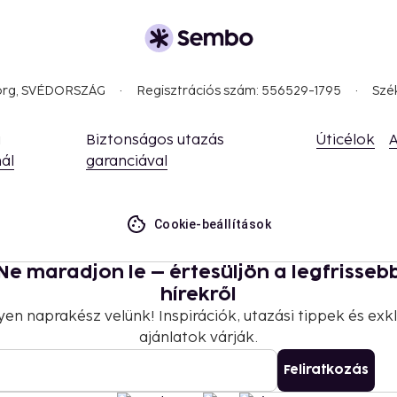
borg, SVÉDORSZÁG
Regisztrációs szám: 556529-1795
Szé
a
Biztonságos utazás
Úticélok
A
ál
garanciával
Cookie-beállítások
Ne maradjon le – értesüljön a legfrisseb
hírekről
yen naprakész velünk! Inspirációk, utazási tippek és exkl
ajánlatok várják.
Feliratkozás