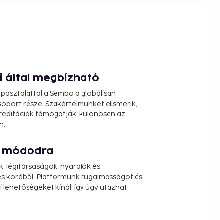
ói által megbízható
pasztalattal a Sembo a globálisan
oport része. Szakértelmünket elismerik,
reditációk támogatják, különösen az
n.
át módodra
k, légitársaságok, nyaralók és
s köréből. Platformunk rugalmasságot és
 lehetőségeket kínál, így úgy utazhat,