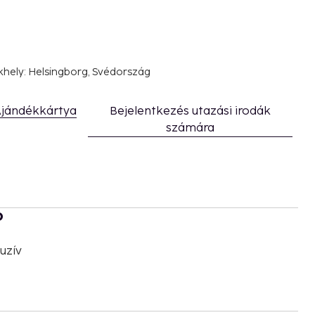
khely: Helsingborg, Svédország
jándékkártya
Bejelentkezés utazási irodák
számára
b
uzív