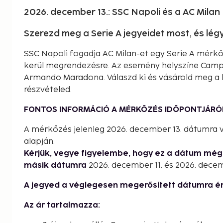
2026. december 13.: SSC Napoli és a AC Milan
Szerezd meg a Serie A jegyeidet most, és lé
SSC Napoli fogadja AC Milan-et egy Serie A mérk
kerül megrendezésre. Az esemény helyszíne Campan
Armando Maradona. Válaszd ki és vásárold meg a kí
részvételed.
FONTOS INFORMÁCIÓ A MÉRKŐZÉS IDŐPONTJÁRÓ
A mérkőzés jelenleg 2026. december 13. dátumra v
alapján.
Kérjük, vegye figyelembe, hogy ez a dátum mé
másik dátumra
2026. december 11. és 2026. decem
A jegyed a véglegesen megerősített dátumra é
Az ár tartalmazza: