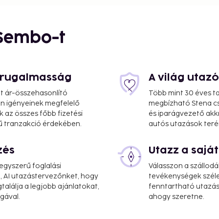
 Sembo-t
s rugalmasság
A világ utaz
at ár-összehasonlító
Több mint 30 éves ta
 Ön igényeinek megfelelő
megbízható Stena cs
k az összes főbb fizetési
és iparágvezető akk
ű tranzakció érdekében.
autós utazások teré
zés
Utazz a saj
gyszerű foglalási
Válasszon a szállodá
, AI utazástervezőnket, hogy
tevékenységek széle
alálja a legjobb ajánlatokat,
fenntartható utazási
gával.
ahogy szeretne.