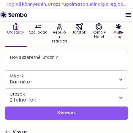
Foglalj könnyedén. Utazz rugalmasan. Mindig a legjobb áron.
Utazások
Szállodák
Repülő
Járatok
Komp +
Multi-
+
Hotel
stop
szálloda
Hová szeretnél utazni?
Mikor?
Bármikor
Utazók
2 felnőttek
Keresés
Vissza