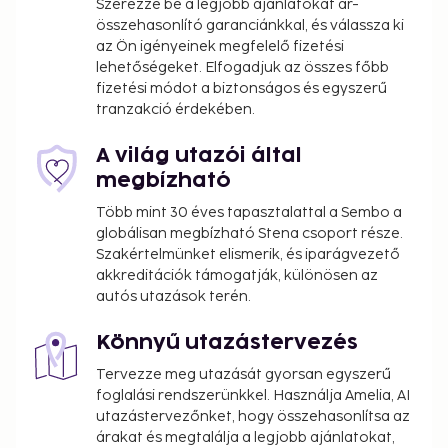
Szerezze be a legjobb ajánlatokat ár-
összehasonlító garanciánkkal, és válassza ki
az Ön igényeinek megfelelő fizetési
lehetőségeket. Elfogadjuk az összes főbb
fizetési módot a biztonságos és egyszerű
tranzakció érdekében.
A világ utazói által
megbízható
Több mint 30 éves tapasztalattal a Sembo a
globálisan megbízható Stena csoport része.
Szakértelmünket elismerik, és iparágvezető
akkreditációk támogatják, különösen az
autós utazások terén.
Könnyű utazástervezés
Tervezze meg utazását gyorsan egyszerű
foglalási rendszerünkkel. Használja Amelia, AI
utazástervezőnket, hogy összehasonlítsa az
árakat és megtalálja a legjobb ajánlatokat,