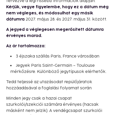
tervezve a legfrissebb információk alapján.
Kérjük, vegye figyelembe, hogy ez a dátum még
nem végleges, és módosulhat egy másik
dátumra
2027. május 28. és 2027. május 31. között.
A jegyed a véglegesen megerősített dátumra
érvényes marad.
Az ár tartalmazza:
3 éjszaka szállás Paris, France városában
Jegyek Paris Saint-Germain – Toulouse
mérkőzésre. Különböző jegytípusok elérhetők.
Tedd teljessé az utazásodat repülőjáratok
hozzáadásával a foglalási folyamat során
Minden jegy csak a hazai csapat
szurkolói/szekciói számára érvényes (hacsak
másként nem jelzik). A vendégcsapat szurkolói