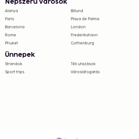
Népszerű városok
Alanya
Billund
Paris
Playa de Palma
Barcelona
London
Rome
Frederikshavn
Phuket
Gothenburg
Ünnepek
Strandok
Téli utazások
Sport trips
Városlátogatás