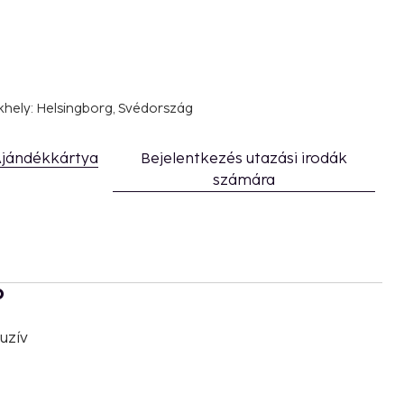
khely: Helsingborg, Svédország
jándékkártya
Bejelentkezés utazási irodák
számára
b
uzív