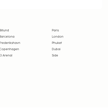
Billund
Paris
Barcelona
London
Frederikshavn
Phuket
Copenhagen
Dubai
El Arenal
Side