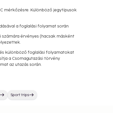
FC mérkőzésre. Különböző jegytípusok
dásával a foglalási folyamat során
iói számára érvényes (hacsak másként
lyezettek.
és különböző foglalási folyamatokat
sítja a Csomagutazási törvény
lmat az utazás során.
Sport trips