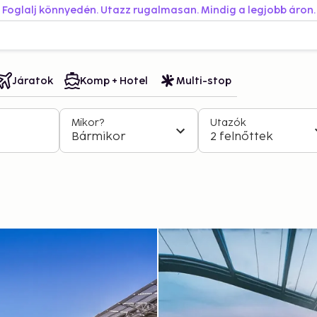
Foglalj könnyedén. Utazz rugalmasan. Mindig a legjobb áron.
Járatok
Komp + Hotel
Multi-stop
Mikor?
Utazók
Bármikor
2 felnőttek