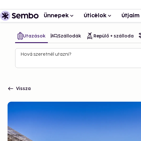
Ünnepek
Úticélok
Útjaim
Utazások
Szállodák
Repülő + szálloda
Hová szeretnél utazni?
Vissza