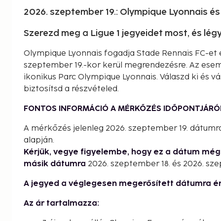
2026. szeptember 19.: Olympique Lyonnais és
Szerezd meg a Ligue 1 jegyeidet most, és lé
Olympique Lyonnais fogadja Stade Rennais FC-et 
szeptember 19.-kor kerül megrendezésre. Az esemé
ikonikus Parc Olympique Lyonnais. Válaszd ki és vá
biztosítsd a részvételed.
FONTOS INFORMÁCIÓ A MÉRKŐZÉS IDŐPONTJÁRÓ
A mérkőzés jelenleg 2026. szeptember 19. dátumra
alapján.
Kérjük, vegye figyelembe, hogy ez a dátum mé
másik dátumra
2026. szeptember 18. és 2026. sze
A jegyed a véglegesen megerősített dátumra é
Az ár tartalmazza: