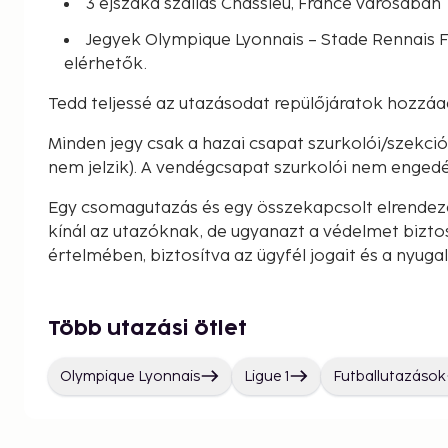
3 éjszaka szállás Chassieu, France városában
Jegyek Olympique Lyonnais – Stade Rennais 
elérhetők.
Tedd teljessé az utazásodat repülőjáratok hozzáa
Minden jegy csak a hazai csapat szurkolói/szekc
nem jelzik). A vendégcsapat szurkolói nem engedé
Egy csomagutazás és egy összekapcsolt elrendez
kínál az utazóknak, de ugyanazt a védelmet bizto
értelmében, biztosítva az ügyfél jogait és a nyuga
Több utazási ötlet
Olympique Lyonnais
Ligue 1
Futballutazások