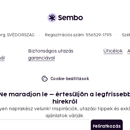
borg, SVÉDORSZÁG
Regisztrációs szám: 556529-1795
Szé
a
Biztonságos utazás
Úticélok
A
ál
garanciával
Cookie-beállítások
Ne maradjon le – értesüljön a legfrisseb
hírekről
yen naprakész velünk! Inspirációk, utazási tippek és exkl
ajánlatok várják.
Feliratkozás