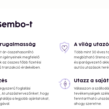
 Sembo-t
s rugalmasság
A világ utaz
at ár-összehasonlító
Több mint 30 éves ta
 Ön igényeinek megfelelő
megbízható Stena cs
k az összes főbb fizetési
és iparágvezető akk
ű tranzakció érdekében.
autós utazások teré
zés
Utazz a saj
gyszerű foglalási
Válasszon a szállodá
, AI utazástervezőnket, hogy
tevékenységek széle
alálja a legjobb ajánlatokat,
fenntartható utazási
gával.
ahogy szeretne.