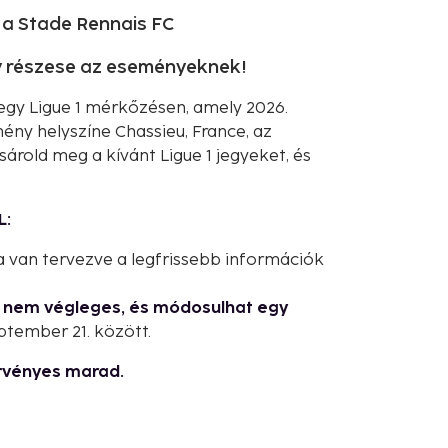
 a Stade Rennais FC
gy részese az eseményeknek!
egy Ligue 1 mérkőzésen, amely 2026.
ny helyszíne Chassieu, France, az
sárold meg a kívánt Ligue 1 jegyeket, és
L:
 van tervezve a legfrissebb információk
g nem végleges, és módosulhat egy
ptember 21. között.
rvényes marad.