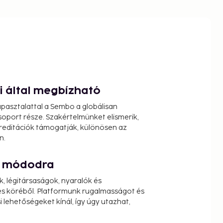
ói által megbízható
pasztalattal a Sembo a globálisan
oport része. Szakértelmünket elismerik,
reditációk támogatják, különösen az
n.
át módodra
k, légitársaságok, nyaralók és
s köréből. Platformunk rugalmasságot és
 lehetőségeket kínál, így úgy utazhat,