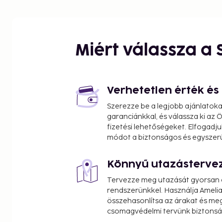
Miért válassza a
Verhetetlen érték é
Szerezze be a legjobb ajánlatok
garanciánkkal, és válassza ki az
fizetési lehetőségeket. Elfogadju
módot a biztonságos és egyszer
Könnyű utazásterve
Tervezze meg utazását gyorsan e
rendszerünkkel. Használja Amelia
összehasonlítsa az árakat és megt
csomagvédelmi tervünk biztonsá