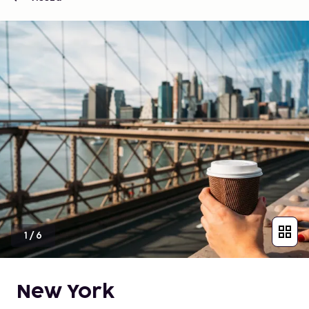
1
/
6
New York