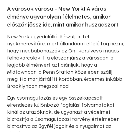
A városok városa - New York! A város
élménye ugyanolyan félelmetes, amikor
először jössz ide, mint amikor huszadszor!
New York egyedülálló. Készüljön fel
nyakmerevítőre, mert állandóan felfelé fog nézni,
hogy megbabonázzák az Önt körülvevő magas
felhőkarcolók! Ha először jársz a városban, a
legjobb élményért azt ajánljuk, hogy a
Midtownban, a Penn Station közelében szállj
meg. Ha már jártál itt korábban, érdemes inkább
Brooklynban megszállnod.
Egy csomagutazás és egy összekapcsolt
elrendezés különböző foglalási folyamatokat
kínál az utazóknak, de ugyanazt a védelmet
biztosítja a Csomagutazási törvény értelmében,
biztosítva az ügyfél jogait és a nyugalmat az