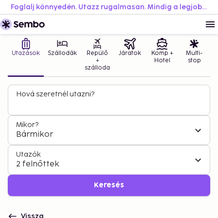
Foglalj könnyedén. Utazz rugalmasan. Mindig a legjobb áron.
Utazások
Szállodák
Repülő
Járatok
Komp +
Multi-
+
Hotel
stop
szálloda
Hová szeretnél utazni?
Mikor?
Bármikor
Utazók
2 felnőttek
Keresés
Vissza