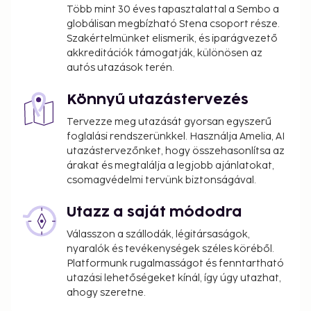
Több mint 30 éves tapasztalattal a Sembo a
globálisan megbízható Stena csoport része.
Szakértelmünket elismerik, és iparágvezető
akkreditációk támogatják, különösen az
autós utazások terén.
Könnyű utazástervezés
Tervezze meg utazását gyorsan egyszerű
foglalási rendszerünkkel. Használja Amelia, AI
utazástervezőnket, hogy összehasonlítsa az
árakat és megtalálja a legjobb ajánlatokat,
csomagvédelmi tervünk biztonságával.
Utazz a saját módodra
Válasszon a szállodák, légitársaságok,
nyaralók és tevékenységek széles köréből.
Platformunk rugalmasságot és fenntartható
utazási lehetőségeket kínál, így úgy utazhat,
ahogy szeretne.