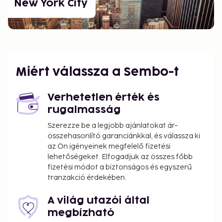
New York City
Miért válassza a Sembo-t
Verhetetlen érték és
rugalmasság
Szerezze be a legjobb ajánlatokat ár-
összehasonlító garanciánkkal, és válassza ki
az Ön igényeinek megfelelő fizetési
lehetőségeket. Elfogadjuk az összes főbb
fizetési módot a biztonságos és egyszerű
tranzakció érdekében.
A világ utazói által
megbízható