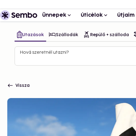
Ünnepek
Úticélok
Útjaim
Utazások
Szállodák
Repülő + szálloda
Hová szeretnél utazni?
Vissza