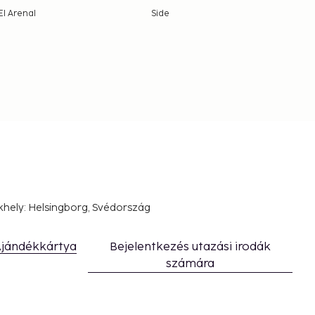
El Arenal
Side
khely: Helsingborg, Svédország
jándékkártya
Bejelentkezés utazási irodák
számára