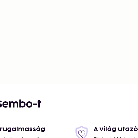
 Sembo-t
s rugalmasság
A világ utaz