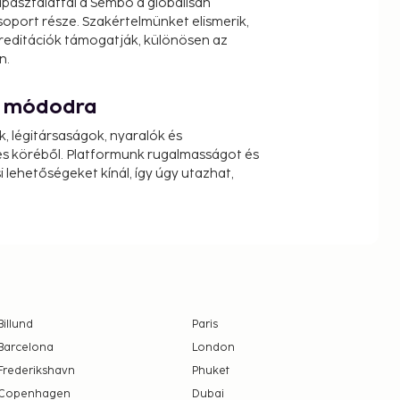
pasztalattal a Sembo a globálisan
oport része. Szakértelmünket elismerik,
reditációk támogatják, különösen az
n.
át módodra
k, légitársaságok, nyaralók és
s köréből. Platformunk rugalmasságot és
 lehetőségeket kínál, így úgy utazhat,
Billund
Paris
Barcelona
London
Frederikshavn
Phuket
Copenhagen
Dubai