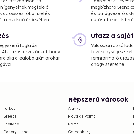
at ár-összehasonlító
Több mint 30 éves ta
 Ön igényeinek megfelelő
megbízható Stena cs
k az összes főbb fizetési
és iparágvezető akk
ű tranzakció érdekében.
autós utazások teré
zés
Utazz a saj
gyszerű foglalási
Válasszon a szállodá
, AI utazástervezőnket, hogy
tevékenységek széle
alálja a legjobb ajánlatokat,
fenntartható utazási
gával.
ahogy szeretne.
Népszerű városok
Turkey
Alanya
Greece
Playa de Palma
Thailand
Rome
Canary Islands
Gothenburg