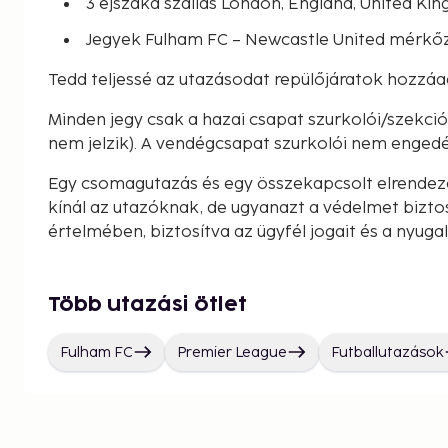
3 éjszaka szállás London, England, United K
Jegyek Fulham FC – Newcastle United mérkőz
Tedd teljessé az utazásodat repülőjáratok hozzáa
Minden jegy csak a hazai csapat szurkolói/szekc
nem jelzik). A vendégcsapat szurkolói nem engedé
Egy csomagutazás és egy összekapcsolt elrendez
kínál az utazóknak, de ugyanazt a védelmet bizto
értelmében, biztosítva az ügyfél jogait és a nyuga
Több utazási ötlet
Fulham FC
Premier League
Futballutazások