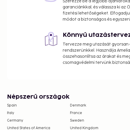
Szerezze be a legjobb ajánlatok
garanciánkkal, és válassza ki az
fizetési lehetőségeket. Elfogadju
módot a biztonságos és egyszer
Könnyű utazásterve
Tervezze meg utazását gyorsan e
rendszerünkkel. Használja Amelia
összehasonlítsa az árakat és megt
csomagvédelmi tervünk biztonsá
Népszerű országok
Spain
Denmark
Italy
France
Germany
Sweden
United States of America
United Kingdom