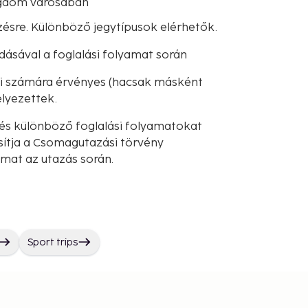
ingdom városában
ésre. Különböző jegytípusok elérhetők.
dásával a foglalási folyamat során
iói számára érvényes (hacsak másként
lyezettek.
és különböző foglalási folyamatokat
sítja a Csomagutazási törvény
lmat az utazás során.
Sport trips