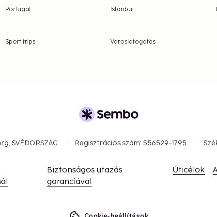
Portugal
Istanbul
Sport trips
Városlátogatás
borg, SVÉDORSZÁG
Regisztrációs szám: 556529-1795
Szé
a
Biztonságos utazás
Úticélok
A
ál
garanciával
Cookie-beállítások