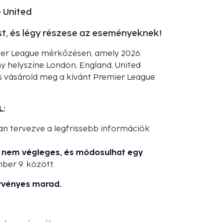
 United
t, és légy részese az eseményeknek!
ier League mérkőzésen, amely 2026.
 helyszíne London, England, United
és vásárold meg a kívánt Premier League
L:
an tervezve a legfrissebb információk
g nem végleges, és módosulhat egy
ber 9. között.
rvényes marad.