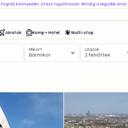
Foglalj könnyedén. Utazz rugalmasan. Mindig a legjobb áron.
Járatok
Komp + Hotel
Multi-stop
Mikor?
Utazók
Bármikor
2 felnőttek