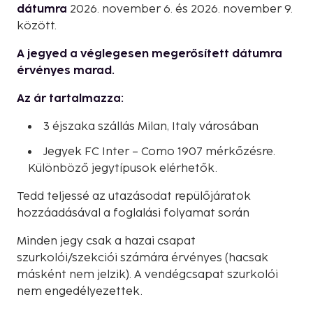
dátumra
2026. november 6. és 2026. november 9.
között.
A jegyed a véglegesen megerősített dátumra
érvényes marad.
Az ár tartalmazza:
3 éjszaka szállás Milan, Italy városában
Jegyek FC Inter – Como 1907 mérkőzésre.
Különböző jegytípusok elérhetők.
Tedd teljessé az utazásodat repülőjáratok
hozzáadásával a foglalási folyamat során
Minden jegy csak a hazai csapat
szurkolói/szekciói számára érvényes (hacsak
másként nem jelzik). A vendégcsapat szurkolói
nem engedélyezettek.