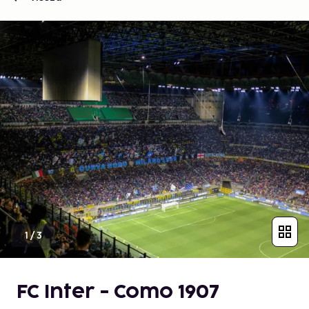
1
/
3
FC Inter - Como 1907