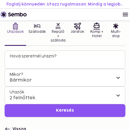
Foglalj könnyedén. Utazz rugalmasan. Mindig a legjobb áron.
Utazások
Szállodák
Repülő
Járatok
Komp +
Multi-
+
Hotel
stop
szálloda
Hová szeretnél utazni?
Mikor?
Bármikor
Utazók
2 felnőttek
Keresés
Vissza