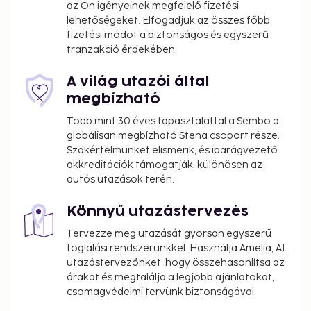
az Ön igényeinek megfelelő fizetési
lehetőségeket. Elfogadjuk az összes főbb
fizetési módot a biztonságos és egyszerű
tranzakció érdekében.
A világ utazói által
megbízható
Több mint 30 éves tapasztalattal a Sembo a
globálisan megbízható Stena csoport része.
Szakértelmünket elismerik, és iparágvezető
akkreditációk támogatják, különösen az
autós utazások terén.
Könnyű utazástervezés
Tervezze meg utazását gyorsan egyszerű
foglalási rendszerünkkel. Használja Amelia, AI
utazástervezőnket, hogy összehasonlítsa az
árakat és megtalálja a legjobb ajánlatokat,
csomagvédelmi tervünk biztonságával.