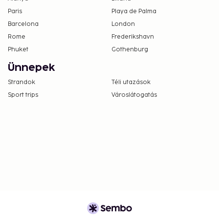
Paris
Playa de Palma
Barcelona
London
Rome
Frederikshavn
Phuket
Gothenburg
Ünnepek
Strandok
Téli utazások
Sport trips
Városlátogatás