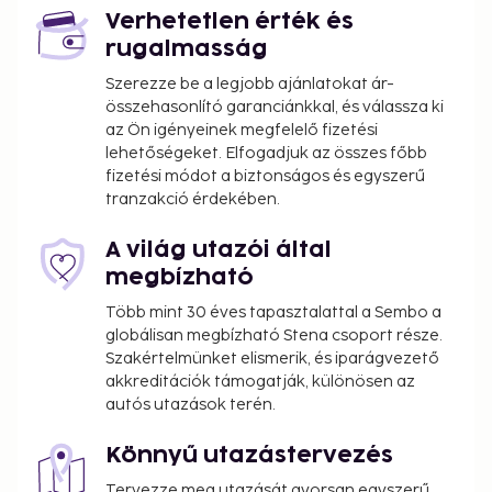
Verhetetlen érték és
rugalmasság
Szerezze be a legjobb ajánlatokat ár-
összehasonlító garanciánkkal, és válassza ki
az Ön igényeinek megfelelő fizetési
lehetőségeket. Elfogadjuk az összes főbb
fizetési módot a biztonságos és egyszerű
tranzakció érdekében.
A világ utazói által
megbízható
Több mint 30 éves tapasztalattal a Sembo a
globálisan megbízható Stena csoport része.
Szakértelmünket elismerik, és iparágvezető
akkreditációk támogatják, különösen az
autós utazások terén.
Könnyű utazástervezés
Tervezze meg utazását gyorsan egyszerű