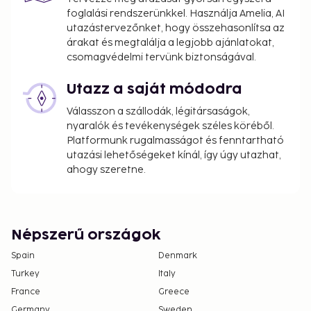
foglalási rendszerünkkel. Használja Amelia, AI
utazástervezőnket, hogy összehasonlítsa az
árakat és megtalálja a legjobb ajánlatokat,
csomagvédelmi tervünk biztonságával.
Utazz a saját módodra
Válasszon a szállodák, légitársaságok,
nyaralók és tevékenységek széles köréből.
Platformunk rugalmasságot és fenntartható
utazási lehetőségeket kínál, így úgy utazhat,
ahogy szeretne.
Népszerű országok
Spain
Denmark
Turkey
Italy
France
Greece
Germany
Sweden