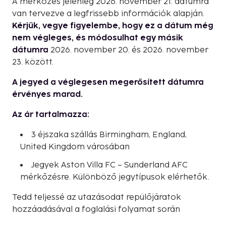
A mérkőzés jelenleg 2026. november 21. dátumra
van tervezve a legfrissebb információk alapján.
Kérjük, vegye figyelembe, hogy ez a dátum még
nem végleges, és módosulhat egy másik
dátumra
2026. november 20. és 2026. november
23. között.
A jegyed a véglegesen megerősített dátumra
érvényes marad.
Az ár tartalmazza:
3 éjszaka szállás Birmingham, England,
United Kingdom városában
Jegyek Aston Villa FC – Sunderland AFC
mérkőzésre. Különböző jegytípusok elérhetők.
Tedd teljessé az utazásodat repülőjáratok
hozzáadásával a foglalási folyamat során