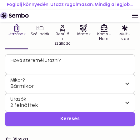
Foglalj könnyedén. Utazz rugalmasan. Mindig a legjobb áron.
Utazások
Szállodák
Repülő
Járatok
Komp +
Multi-
+
Hotel
stop
szálloda
Hová szeretnél utazni?
Mikor?
Bármikor
Utazók
2 felnőttek
Keresés
Vissza