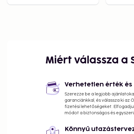
Miért válassza a
Verhetetlen érték é
Szerezze be a legjobb ajánlatok
garanciánkkal, és válassza ki az
fizetési lehetőségeket. Elfogadju
módot a biztonságos és egyszer
Könnyű utazásterve