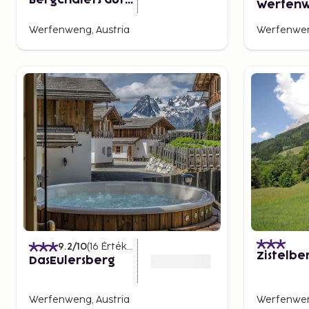
Bergchalets Gut
Werfen
Wenghof
Werfenweng, Austria
Werfenwen
9.2
/10
(
16
Értékelések
)
Zistelbe
DasEulersberg
Werfenweng, Austria
Werfenwen