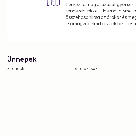
Tervezze meg utazását gyorsan e
rendszerünkkel. Használja Amelia
összehasonlítsa az árakat és megt
csomagvédelmi tervünk biztonsá
Ünnepek
Strandok
Téli utazások