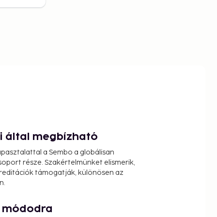
ói által megbízható
pasztalattal a Sembo a globálisan
oport része. Szakértelmünket elismerik,
reditációk támogatják, különösen az
n.
át módodra