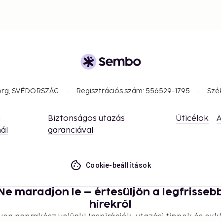
borg, SVÉDORSZÁG
Regisztrációs szám: 556529-1795
Szé
a
Biztonságos utazás
Úticélok
A
ál
garanciával
Cookie-beállítások
Ne maradjon le – értesüljön a legfrisseb
hírekről
yen naprakész velünk! Inspirációk, utazási tippek és exkl