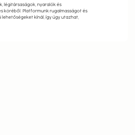
k, légitársaságok, nyaralók és
s köréből. Platformunk rugalmasságot és
 lehetőségeket kínál, így úgy utazhat,