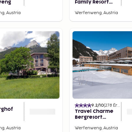
weng
Family Resort
Werfenweng
g, Austria
Werfenweng, Austria
9.2
/10
(
278
Értékelések
rghof
Travel Charme
Bergresort
Werfenweng
g, Austria
Werfenweng, Austria