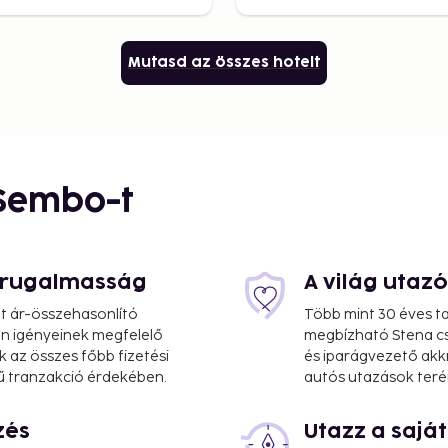
Mutasd az összes hotelt
 Sembo-t
s rugalmasság
A világ utaz
at ár-összehasonlító
Több mint 30 éves ta
 Ön igényeinek megfelelő
megbízható Stena cs
k az összes főbb fizetési
és iparágvezető akk
ű tranzakció érdekében.
autós utazások teré
zés
Utazz a saj