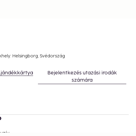
khely: Helsingborg, Svédország
jándékkártya
Bejelentkezés utazási irodák
számára
b
uzív