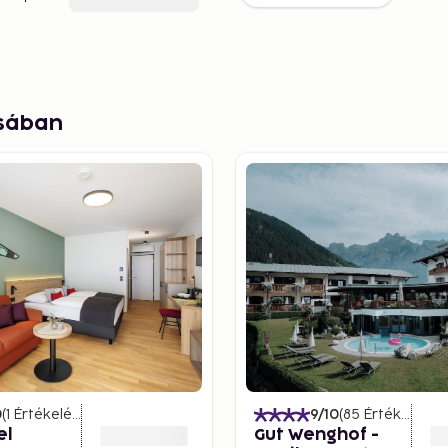
osában
0
(
1
Értékelések
)
9
/10
(
85
Értékelések
el
Gut Wenghof -