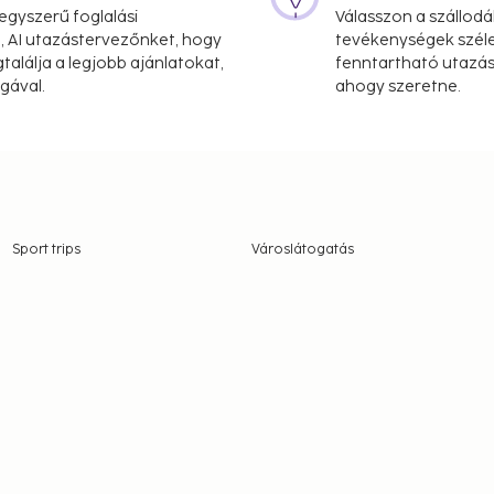
gyszerű foglalási
Válasszon a szállodá
, AI utazástervezőnket, hogy
tevékenységek széle
alálja a legjobb ajánlatokat,
fenntartható utazási
gával.
ahogy szeretne.
Sport trips
Városlátogatás