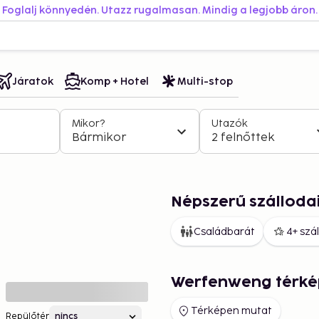
Foglalj könnyedén. Utazz rugalmasan. Mindig a legjobb áron.
Járatok
Komp + Hotel
Multi-stop
Mikor?
Utazók
Bármikor
2 felnőttek
Népszerű szállod
Családbarát
4+ szá
Werfenweng térké
Térképen mutat
Repülőtér