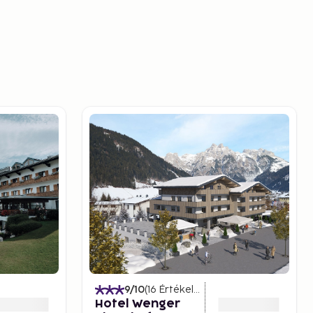
)
9
/10
(
16
Értékelések
)
Hotel Wenger