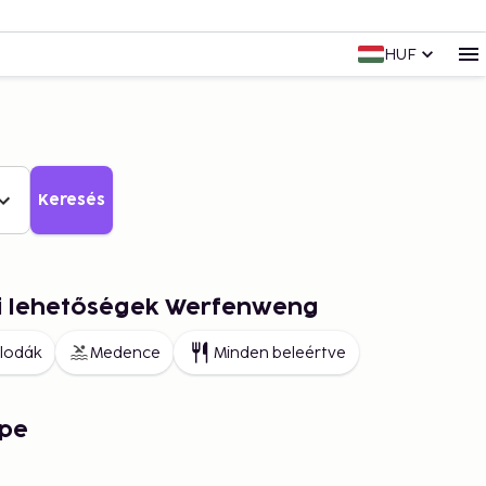
HUF
Keresés
ai lehetőségek Werfenweng
llodák
Medence
Minden beleértve
pe