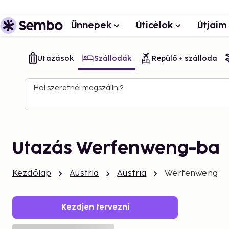
Ünnepek
Úticélok
Útjaim
Utazások
Szállodák
Repülő + szálloda
Hol szeretnél megszállni?
Utazás Werfenweng-ba
Kezdőlap
Austria
Austria
Werfenweng
Kezdjen tervezni