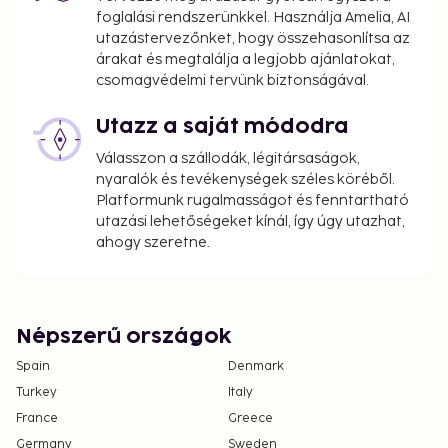
foglalási rendszerünkkel. Használja Amelia, AI
utazástervezőnket, hogy összehasonlítsa az
árakat és megtalálja a legjobb ajánlatokat,
csomagvédelmi tervünk biztonságával.
Utazz a saját módodra
Válasszon a szállodák, légitársaságok,
nyaralók és tevékenységek széles köréből.
Platformunk rugalmasságot és fenntartható
utazási lehetőségeket kínál, így úgy utazhat,
ahogy szeretne.
Népszerű országok
Spain
Denmark
Turkey
Italy
France
Greece
Germany
Sweden