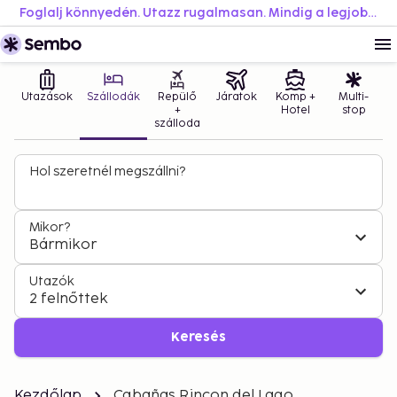
Foglalj könnyedén. Utazz rugalmasan. Mindig a legjobb áron.
Utazások
Szállodák
Repülő
Járatok
Komp +
Multi-
+
Hotel
stop
szálloda
Hol szeretnél megszállni?
Mikor?
Bármikor
Utazók
2 felnőttek
Keresés
Kezdőlap
Cabañas Rincon del Lago