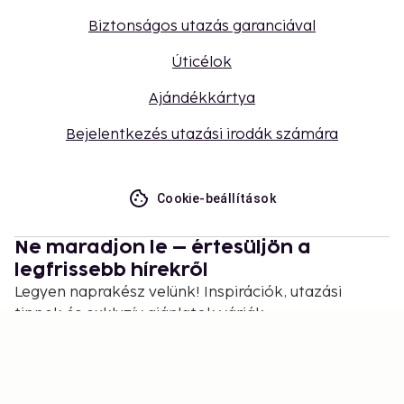
Biztonságos utazás garanciával
Úticélok
Ajándékkártya
Bejelentkezés utazási irodák számára
Cookie-beállítások
Ne maradjon le – értesüljön a
legfrissebb hírekről
Legyen naprakész velünk! Inspirációk, utazási
tippek és exkluzív ajánlatok várják.
Feliratkozás