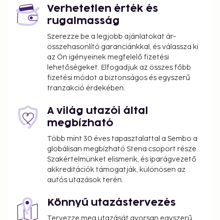
Verhetetlen érték és
rugalmasság
Szerezze be a legjobb ajánlatokat ár-
összehasonlító garanciánkkal, és válassza ki
az Ön igényeinek megfelelő fizetési
lehetőségeket. Elfogadjuk az összes főbb
fizetési módot a biztonságos és egyszerű
tranzakció érdekében.
A világ utazói által
megbízható
Több mint 30 éves tapasztalattal a Sembo a
globálisan megbízható Stena csoport része.
Szakértelmünket elismerik, és iparágvezető
akkreditációk támogatják, különösen az
autós utazások terén.
Könnyű utazástervezés
Tervezze meg utazását gyorsan egyszerű