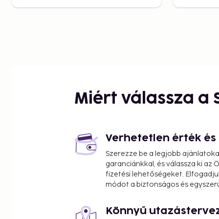
Miért válassza a
Verhetetlen érték é
Szerezze be a legjobb ajánlatok
garanciánkkal, és válassza ki az
fizetési lehetőségeket. Elfogadju
módot a biztonságos és egyszer
Könnyű utazásterve