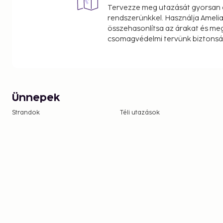
Tervezze meg utazását gyorsan e
rendszerünkkel. Használja Amelia
összehasonlítsa az árakat és megt
csomagvédelmi tervünk biztonsá
Ünnepek
Strandok
Téli utazások