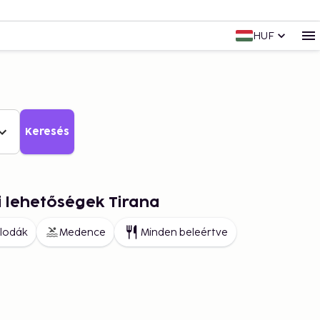
HUF
Keresés
i lehetőségek Tirana
llodák
Medence
Minden beleértve