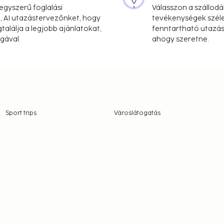
gyszerű foglalási
Válasszon a szállodá
, AI utazástervezőnket, hogy
tevékenységek széle
alálja a legjobb ajánlatokat,
fenntartható utazási
gával.
ahogy szeretne.
Sport trips
Városlátogatás