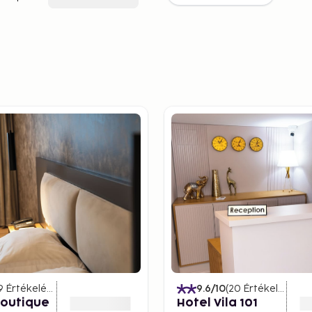
9
Értékelések
)
9.6
/10
(
20
Értékelések
)
Boutique
Hotel Vila 101