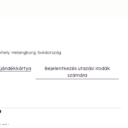
khely: Helsingborg, Svédország
jándékkártya
Bejelentkezés utazási irodák
számára
b
uzív