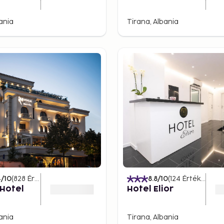
ania
Tirana, Albania
4
/10
(
828
Értékelések
)
8.8
/10
(
124
Értékelések
 Hotel
Hotel Elior
ania
Tirana, Albania