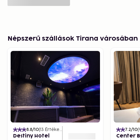
Népszerű szállások Tirana városában
8.8
/10
(
13
Értékelések
)
7.2
/10
(
Destiny Hotel
Center 