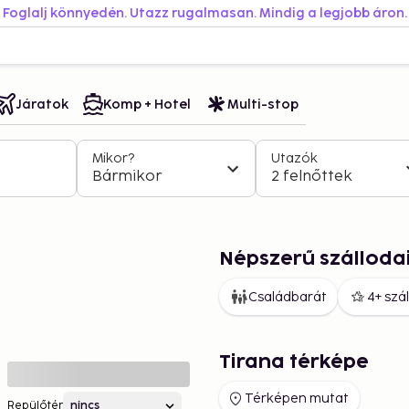
Foglalj könnyedén. Utazz rugalmasan. Mindig a legjobb áron.
Járatok
Komp + Hotel
Multi-stop
Mikor?
Utazók
Bármikor
2 felnőttek
Népszerű szálloda
Családbarát
4+ szá
Tirana térképe
Térképen mutat
Repülőtér