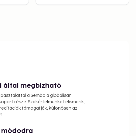
ói által megbízható
pasztalattal a Sembo a globálisan
oport része. Szakértelmünket elismerik,
reditációk támogatják, különösen az
n.
át módodra