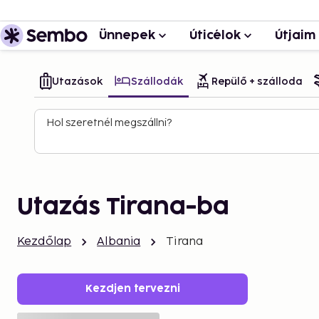
Ünnepek
Úticélok
Útjaim
Utazások
Szállodák
Repülő + szálloda
Hol szeretnél megszállni?
Utazás Tirana-ba
Kezdőlap
Albania
Tirana
Kezdjen tervezni