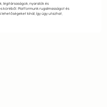
k, légitársaságok, nyaralók és
s köréből. Platformunk rugalmasságot és
 lehetőségeket kínál, így úgy utazhat,