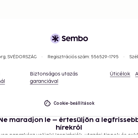
borg, SVÉDORSZÁG
Regisztrációs szám: 556529-1795
Szé
a
Biztonságos utazás
Úticélok
A
ál
garanciával
Cookie-beállítások
Ne maradjon le – értesüljön a legfrisseb
hírekről
yen naprakész velünk! Inspirációk, utazási tippek és exkl