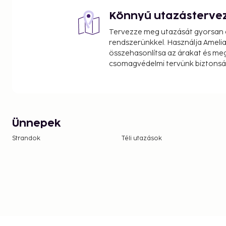
Könnyű utazásterve
Tervezze meg utazását gyorsan e
rendszerünkkel. Használja Amelia
összehasonlítsa az árakat és megt
csomagvédelmi tervünk biztonsá
Ünnepek
Strandok
Téli utazások