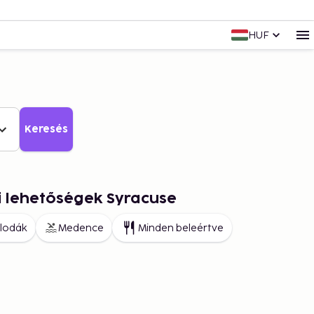
HUF
Keresés
i lehetőségek Syracuse
llodák
Medence
Minden beleértve