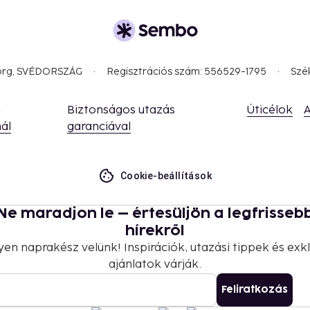
borg, SVÉDORSZÁG
Regisztrációs szám: 556529-1795
Szé
a
Biztonságos utazás
Úticélok
A
ál
garanciával
Cookie-beállítások
Ne maradjon le – értesüljön a legfrisseb
hírekről
yen naprakész velünk! Inspirációk, utazási tippek és exkl
ajánlatok várják.
Feliratkozás