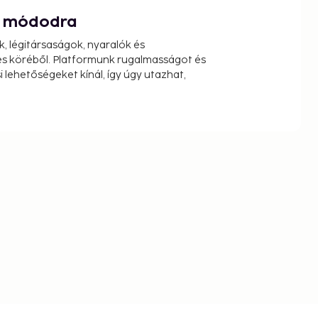
át módodra
k, légitársaságok, nyaralók és
s köréből. Platformunk rugalmasságot és
 lehetőségeket kínál, így úgy utazhat,