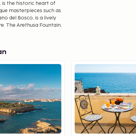
is the historic heart of
que masterpieces such as
o del Bosco, is a lively
e. The Arethusa Fountain,
 a touch of natural
an