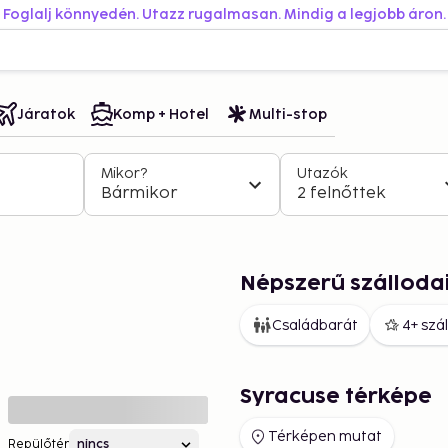
Foglalj könnyedén. Utazz rugalmasan. Mindig a legjobb áron.
Járatok
Komp + Hotel
Multi-stop
Mikor?
Utazók
Bármikor
2 felnőttek
Népszerű szálloda
Családbarát
4+ szá
Syracuse térképe
Térképen mutat
Repülőtér