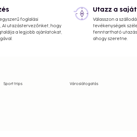
zés
Utazz a saj
gyszerű foglalási
Válasszon a szállodá
, AI utazástervezőnket, hogy
tevékenységek széle
alálja a legjobb ajánlatokat,
fenntartható utazási
gával.
ahogy szeretne.
Sport trips
Városlátogatás