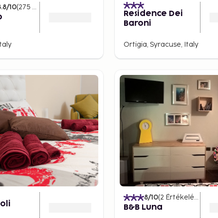
8.8
/10
(
275
Értékelések
)
Residence Dei
o
Baroni
taly
Ortigia, Syracuse, Italy
8
/10
(
2
Értékelések
)
oli
B&B Luna