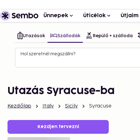
Ünnepek
Úticélok
Útjaim
Utazások
Szállodák
Repülő + szálloda
Hol szeretnél megszállni?
Utazás Syracuse-ba
Kezdőlap
Italy
Sicily
Syracuse
Kezdjen tervezni