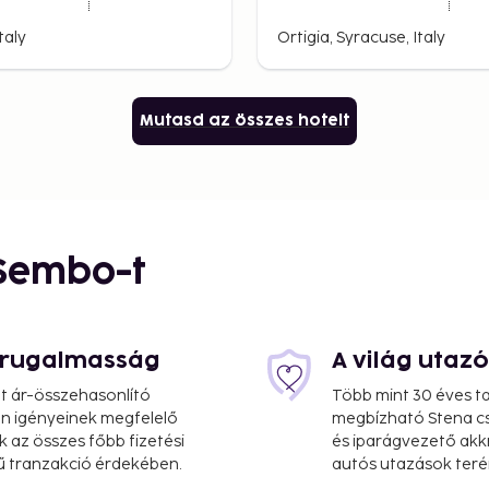
taly
Ortigia, Syracuse, Italy
Mutasd az összes hotelt
 Sembo-t
s rugalmasság
A világ utaz
at ár-összehasonlító
Több mint 30 éves ta
 Ön igényeinek megfelelő
megbízható Stena cs
k az összes főbb fizetési
és iparágvezető akk
ű tranzakció érdekében.
autós utazások teré