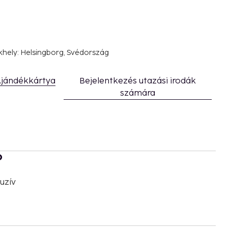
khely: Helsingborg, Svédország
jándékkártya
Bejelentkezés utazási irodák
számára
b
uzív