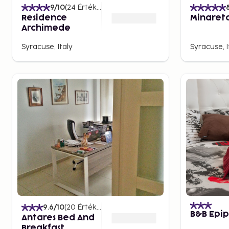
9
/10
(
24
Értékelések
)
Residence
Minaret
Archimede
Syracuse, Italy
Syracuse, I
9.6
/10
(
20
Értékelések
)
B&B Epip
Antares Bed And
Breakfast