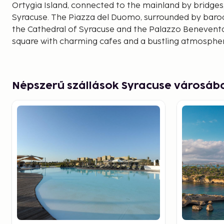
Ortygia Island, connected to the mainland by bridges, 
Syracuse. The Piazza del Duomo, surrounded by baro
the Cathedral of Syracuse and the Palazzo Beneventan
square with charming cafes and a bustling atmospher
a freshwater spring surrounded by lush greenery, adds
beauty to the island.
Népszerű szállások Syracuse városáb