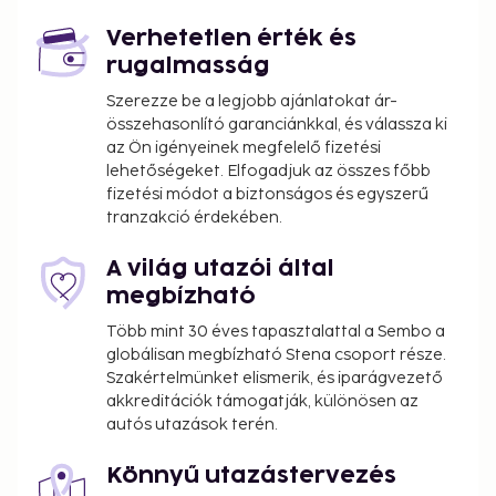
Verhetetlen érték és
rugalmasság
Szerezze be a legjobb ajánlatokat ár-
összehasonlító garanciánkkal, és válassza ki
az Ön igényeinek megfelelő fizetési
lehetőségeket. Elfogadjuk az összes főbb
fizetési módot a biztonságos és egyszerű
tranzakció érdekében.
A világ utazói által
megbízható
Több mint 30 éves tapasztalattal a Sembo a
globálisan megbízható Stena csoport része.
Szakértelmünket elismerik, és iparágvezető
akkreditációk támogatják, különösen az
autós utazások terén.
Könnyű utazástervezés