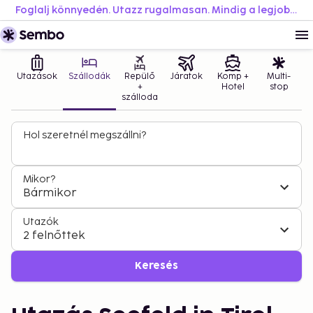
Foglalj könnyedén. Utazz rugalmasan. Mindig a legjobb áron.
Utazások
Szállodák
Repülő
Járatok
Komp +
Multi-
+
Hotel
stop
szálloda
Hol szeretnél megszállni?
Mikor?
Bármikor
Utazók
2 felnőttek
Keresés