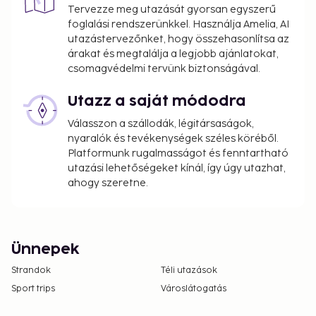
Tervezze meg utazását gyorsan egyszerű
foglalási rendszerünkkel. Használja Amelia, AI
utazástervezőnket, hogy összehasonlítsa az
árakat és megtalálja a legjobb ajánlatokat,
csomagvédelmi tervünk biztonságával.
Utazz a saját módodra
Válasszon a szállodák, légitársaságok,
nyaralók és tevékenységek széles köréből.
Platformunk rugalmasságot és fenntartható
utazási lehetőségeket kínál, így úgy utazhat,
ahogy szeretne.
Ünnepek
Strandok
Téli utazások
Sport trips
Városlátogatás